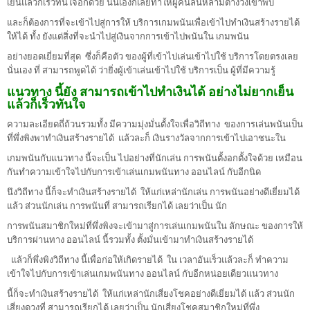
เย็นแล้วก็เร็วทันใจอีกด้วย นั่นเองก็เลยทำให้ผู้คนล้นหลามต่างวิ่งเข้าพบ
และก็ต้องการที่จะเข้าไปสู่การให้ บริการเกมพนันเพื่อเข้าไปทำเงินสร้างรายได้
ให้ได้ ทั้ง ยังแต่สิ่งที่จะนำไปสู่เงินจากการเข้าไปพนันใน เกมพนัน
อย่างยอดเยี่ยมที่สุด ซึ่งก็คือตัว ของผู้ที่เข้าไปเล่นเข้าไปใช้ บริการโดยตรงเลย
นั่นเอง ที่ สามารถพูดได้ ว่ายิ่งผู้เข้าเล่นเข้าไปใช้ บริการเป็น ผู้ที่มีความรู้
แนวทาง นี้ยัง สามารถเข้าไปทำเงินได้ อย่างไม่ยากเย็น
แล้วก็เร็วทันใจ
ความละเอียดถี่ถ้วนรวมทั้ง มีความมุ่งมั่นตั้งใจเพื่อวิถีทาง ของการเล่นพนันเป็น
ที่พึ่งพิงพาทำเงินสร้างรายได้ แล้วละก็ เงินรางวัลจากการเข้าไปเอาชนะใน
เกมพนันกับแนวทาง นี้จะเป็น ไปอย่างที่นักเล่น การพนันตั้งอกตั้งใจด้วย เหมือน
กันทำความเข้าใจไปกับการเข้าเล่นเกมพนันทาง ออนไลน์ กับอีกนิด
นึงวิถีทาง นี้ก็จะทำเงินสร้างรายได้ ให้แก่เหล่านักเล่น การพนันอย่างดีเยี่ยมได้
แล้ว ส่วนนักเล่น การพนันที่ สามารถเรียกได้ เลยว่าเป็น นัก
การพนันสมาชิกใหม่ที่พึ่งพิงจะเข้ามาสู่การเล่นเกมพนันใน ลักษณะ ของการให้
บริการผ่านทาง ออนไลน์ นี้รวมทั้ง ตั้งมั่นเข้ามาทำเงินสร้างรายไ
ด้
แล้วก็พึ่งพิงวิถีทาง นี้เพื่อก่อให้เกิดรายได้ ใน เวลาอันเร็วแล้วละก็ ทำความ
เข้าใจไปกับการเข้าเล่นเกมพนันทาง ออนไลน์ กับอีกหน่อยเดียวแนวทาง
นี้ก็จะทำเงินสร้างรายได้ ให้แก่เหล่านักเสี่ยงโชคอย่างดีเยี่ยมได้ แล้ว ส่วนนัก
เสี่ยงดวงที่ สามารถเรียกได้ เลยว่าเป็น นักเสี่ยงโชคสมาชิกใหม่ที่พึ่ง