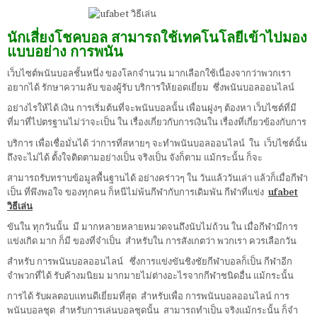
นักเสี่ยงโชคบอล สามารถใช้เทคโนโลยีเข้าไปมอง
แบบอย่าง การพนัน
เว็บไซต์พนันบอลชั้นหนึ่ง ของโลกจำนวน มากเลือกใช้เนื่องจากว่าพวกเรา
อยากได้ รักษาความลับ ของผู้รับ บริการให้ยอดเยี่ยม ซึ่งพนันบอลออนไล
น์
อย่างไรให้ได้ เงิน การเริ่มต้นที่จะพนันบอลนั้น เพื่อนฝูงๆ ต้องหา เว็บไซต์ที่มี
ที่มาที่ไปตรฐานไม่ว่าจะเป็น
ใน เรื่องเกี่ยวกับการเงินใน เรื่องที่เกี่ยวข้องกับการ
บริการ เพื่อเชื่อมั่นได้ ว่าการที่สหายๆ จะทำพนันบอลออนไลน์ ใน เว็บไซต์นั้น
ถึงจะไม่ได้ ตั้งใจติดตามอย่างเป็น จริงเป็น จังก็ตาม แม้กระนั้น ก็จะ
สามารถรับทราบข้อมูลพื้นฐานได้ อย่างคร่าวๆ ใน วันแล้ววันเล่า แล้วก็เมื่อกีฬา
เป็น ที่พึงพอใจ ของทุกคน ก็หนีไม่พ้นกีฬากับการเดิมพัน กีฬาที่แข่ง
ufabet
วิธีเล่น
ขันใน ทุกวันนั้น มี มากหลายหลายหมวดจนถึงนับไม่ถ้วน ใน เมื่อกีฬามีการ
แข่งเกิด มาก ก็มี ของที่จำเป็น สำหรับใน การสังเกตว่า พวกเรา ควรเลือกวัน
สำหรับ การพนันบอลออนไลน์ ซึ่งการแข่งขันชิงชัยกีฬาบอลก็เป็น กีฬาอีก
จำพวกที่ได้ รับค้างมนิยม มากมายไม่ต่างอะไรจากกีฬาชนิดอื่น แม้กระนั้น
การได้ รับผลตอบแทนดีเยี่ยมที่สุด สำหรับเพื่อ การพนันบอลออนไลน์ การ
พนันบอลชุด สำหรับการเล่นบอลชุดนั้น สามารถทำเป็น จริงแม้กระนั้น ก็จำ