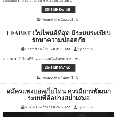
สล็อต888 คาสิโน ออนไลน์ การเริ่มต้นนั้น เป็นไ…
สล็อต888
CONTINUE READING…
คา
สิโน
ออนไลน์
Posted in
พนันออนไลนื
เปิด
กว้าง
เพื่อ
UFABET เว็บไหนดีที่สุด มีระบบระเบียบ
ได้
เล่น
รักษาความปลอดภัย
กัน
ง่าย
มาก
Posted on
สิงหาคม 24, 2022
by
admin
ยิ่ง
ขึ้น
UFABET เว็บไหนดีที่สุด ความสนใจสำหรับ การ ลงท…
UFABET
CONTINUE READING…
เว็บ
ไหน
ดี
Posted in
พนันออนไลนื
ที่สุด
มี
ระบบ
สมัครแทงบอลเว็บไหน ควรมีการพัฒนา
ระเบียบ
รักษา
ระบบที่ดีอย่างสม่ำเสมอ
ความ
ปลอดภัย
Posted on
สิงหาคม 24, 2022
by
admin