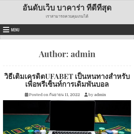
Skip
อันดับเว็บ บาคาร่า ที่ดีที่สุด
to
content
เราสามารถควบคุมเกมได้
MENU
Author:
admin
วิธีเติมเครดิตUFABET เป็นหนทางสำหรับ
เพื่อพรีเซ็นท์การเดิมพันบอล
Posted on
กันยายน 11, 2022
by
admin