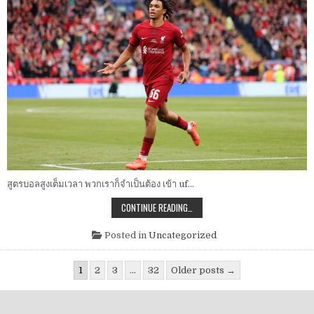
สูตรบอลสูงเต็มเวลา พวกเราก็จำเป็นต้อง เข้า uf…
สูตร
CONTINUE READING…
บอล
สูง
เต็ม
Posted in
Uncategorized
เวลา
เป็นการ
เพิ่ม
Posts
แนวทาง
1
2
3
…
32
Older posts →
ให้
pagination
นัก
เสี่ยง
โชค