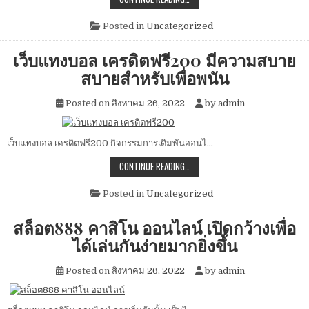
แทง
บอล
แจก
Posted in
Uncategorized
เครดิต
ฟรี
เว็บไซต์
เว็บแทงบอล เครดิตฟรี200 มีความสบาย
ให้
บริการ
สบายสำหรับเพื่อพนัน
กับ
นัก
พนัน
Posted on
สิงหาคม 26, 2022
by
admin
ที่
พึง
พอใจ
เว็บแทงบอล เครดิตฟรี200 กิจกรรมการเดิมพันออนไ…
เว็บ
CONTINUE READING…
แทง
บอล
เครดิต
Posted in
Uncategorized
ฟรี200
มี
ความ
สล็อต888 คาสิโน ออนไลน์ เปิดกว้างเพื่อ
สบาย
สบาย
ได้เล่นกันง่ายมากยิ่งขึ้น
สำหรับ
เพื่อ
พนัน
Posted on
สิงหาคม 26, 2022
by
admin