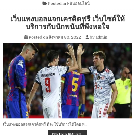
ฟรี
Posted in
พนันออนไลนื
ต้นแบบ
ที่
ชอบ
เว็บแทงบอลแจกเครดิตฟรี เว็บไซต์ให้
นิยม
โดย
บริการกับนักพนันที่พึงพอใจ
ใช้
เพื่อ
สำหรับ
Posted on
สิงหาคม 30, 2022
by
admin
ใน
การ
ลงทุน
เว็บแทงบอลแจกเครดิตฟรี ที่จะใช้บริการได้โดย ท…
เว็บ
CONTINUE READING…