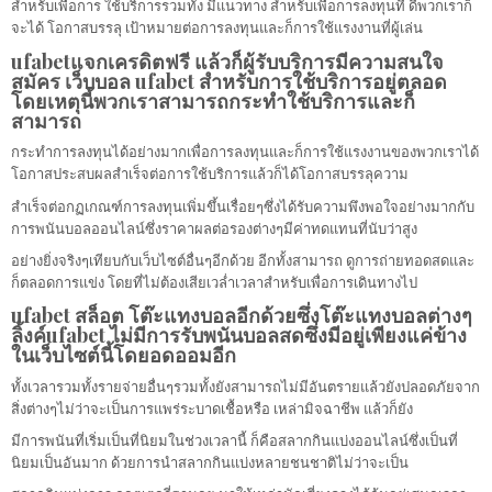
สำหรับเพื่อการ ใช้บริการรวมทั้ง มีแนวทาง สำหรับเพื่อการลงทุนที่ ดีพวกเราก็
จะได้ โอกาสบรรลุ เป้าหมายต่อการลงทุนและก็การใช้แรงงานที่ผู้เล่น
ufabetแจกเครดิตฟรี แล้วก็ผู้รับบริการมีความสนใจ
สมัคร เว็บบอล ufabet สำหรับการใช้บริการอยู่ตลอด
โดยเหตุนี้พวกเราสามารถกระทำใช้บริการและก็
สามารถ
กระทำการลงทุนได้อย่างมากเพื่อการลงทุนและก็การใช้แรงงานของพวกเราได้
โอกาสประสบผลสำเร็จต่อการใช้บริการแล้วก็ได้โอกาสบรรลุความ
สำเร็จต่อกฏเกณฑ์การลงทุนเพิ่มขึ้นเรื่อยๆซึ่งได้รับความพึงพอใจอย่างมากกับ
การพนันบอลออนไลน์ซึ่งราคาผลต่อรองต่างๆมีค่าทดแทนที่นับว่าสูง
อย่างยิ่งจริงๆเทียบกับเว็บไซต์อื่นๆอีกด้วย อีกทั้งสามารถ ดูการถ่ายทอดสดและ
ก็ตลอดการแข่ง โดยที่ไม่ต้องเสียเวล่ำเวลาสำหรับเพื่อการเดินทางไป
ufabet สล็อต โต๊ะแทงบอลอีกด้วยซึ่งโต๊ะแทงบอลต่างๆ
ลิ้งค์ufabet ไม่มีการรับพนันบอลสดซึ่งมีอยู่เพียงแค่ข้าง
ในเว็บไซต์นี้โดยอดออมอีก
ทั้งเวลารวมทั้งรายจ่ายอื่นๆรวมทั้งยังสามารถไม่มีอันตรายแล้วยังปลอดภัยจาก
สิ่งต่างๆไม่ว่าจะเป็นการแพร่ระบาดเชื้อหรือ เหล่ามิจฉาชีพ แล้วก็ยัง
มีการพนันที่เริ่มเป็นที่นิยมในช่วงเวลานี้ ก็คือสลากกินแบ่งออนไลน์ซึ่งเป็นที่
นิยมเป็นอันมาก ด้วยการนำสลากกินแบ่งหลายชนชาติไม่ว่าจะเป็น