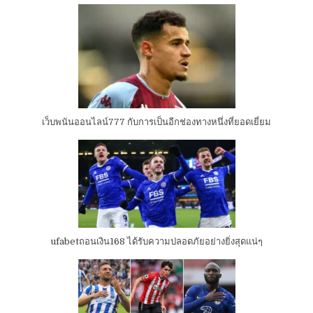
เว็บพนันออนไลน์777 กับการเป็นอีกช่องทางหนึ่งที่ยอดเยี่ยม
ufabetถอนเงิน168 ได้รับความปลอดภัยอย่างยิ่งสุดแน่ๆ