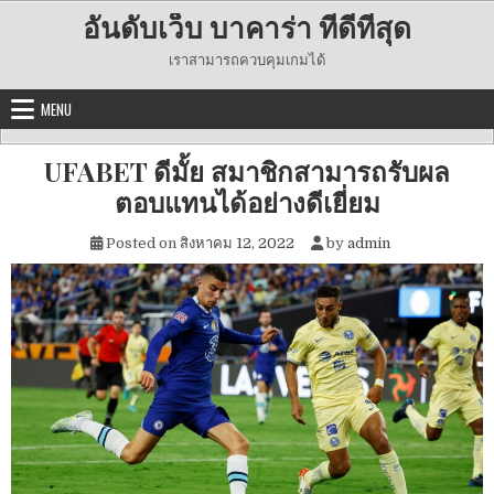
Skip
อันดับเว็บ บาคาร่า ที่ดีที่สุด
to
content
เราสามารถควบคุมเกมได้
MENU
UFABET ดีมั้ย สมาชิกสามารถรับผล
ตอบแทนได้อย่างดีเยี่ยม
Posted on
สิงหาคม 12, 2022
by
admin