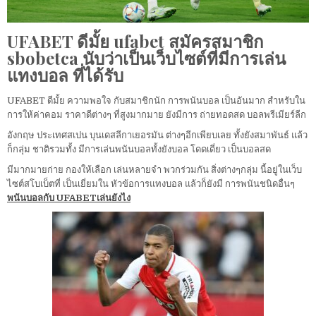
UFABET ดีมั้ย ufabet สมัครสมาชิก
sbobetca นับว่าเป็นเว็บไซต์ที่มีการเล่น
แทงบอล ที่ได้รับ
UFABET ดีมั้ย ความพอใจ กับสมาชิกนัก การพนันบอล เป็นอันมาก สำหรับใน
การให้ค่าคอม ราคาดีต่างๆ ที่สูงมากมาย ยังมีการ ถ่ายทอดสด บอลพรีเมียร์ลีก
อังกฤษ ประเทศสเปน บุนเดสลีกาเยอรมัน ต่างๆอีกเพียบเลย ทั้งยังสมาพันธ์ แล้ว
ก็กลุ่ม ชาติรวมทั้ง มีการเล่นพนันบอลทั้งยังบอล โดดเดี่ยว เป็นบอลสด
มีมากมายก่าย กองให้เลือก เล่นหลายจำ พวกร่วมกัน สิ่งต่างๆกลุ่ม นี้อยู่ในเว็บ
ไซต์สโบเบ็ตที่ เป็นเยี่ยมใน หัวข้อการแทงบอล แล้วก็ยังมี การพนันชนิดอื่นๆ
พนันบอลกับ UFABETเล่นยังไง