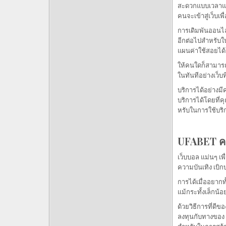
สะดวกแบบเวลาและ
คนจะเข้าสู่เว็บเพ
การเดิมพันออนไล
อีกต่อไปสำหรับใน
แผนค่าใช้สอยได้
ให้คนใดก็สามารถ
ในทันทีอย่างเว็บ
บริการได้อย่างมี
บริการได้โดยที่
หรับในการใช้บริก
UFABET คาส
เว็บบอล แม่นๆ เพ
ความบันเทิง เบิกบ
การได้เมื่ออยากท
แม้กระทั้งเล็กน้
ด้วยวิธีการที่ดี
ลงทุนกับทางของ 