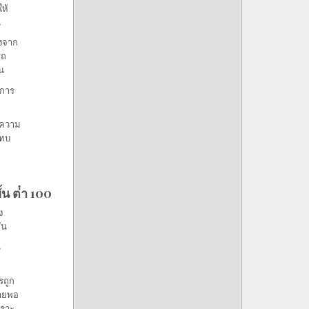
ให้
น
องจาก
รถ
ิน
นการ
ากความ
ะทบ
น ต่ํา 100
ง
ัน
น
รถูก
มายพอ
เราะ