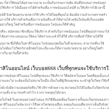
 ก็ค่าใช้สอยได้อย่างมากมาย จะเป็นกิจกรรมการเดิม พันที่นักเล่นการพนันทุก
ื่อใช้บริการ ได้เมื่ออยากได้สำหรับเพื่อ การพนันออนไลน์ที่ จะใช้บริการได้เวลานี้
น์ที่ จังหวัดนครนายกควรใช้ บริการได้โดยที่คุณไม่ ต้องมีความลำบากตรากตรำ
การใช้ บริการสำหรับเพื่อการ พนันที่จะทำให้ท่านได้ เพลินใจบันเทิงใจแบบคิด
อย่างใหญ่ โตสำหรับเพื่อการพนันออน ไลน์และก็ที่สำคัญ
ที่จะ สมัครสมาชิกเพื่อจะใช้บริการ สำหรับในการพนันออน ไลน์ที่คุณปรารถนาได
ที่ ต้องการจะเสนอแนะให้คน ได้ทราบจะแล้วก็ได้ใช้ บริการเพื่อทำให้ท่านได้ใช้
คุณภาพ ซึ่งก็คือเว็บคาสิโนออน ไลน์ปอยเปตเป็นเว็บที่ ทุกคนจะ สามารถที่จะใช้
คุณไม่ต้อง ไปวิตกกังวลอีกต่อไปจะเป็น และก็มีความสบายสบาย อย่างใหญ่โตสำ
ารใน ทุกวันนี้สำหรับ
ิโนออนไลน์ เว็บบอล888 เว็บที่ทุกคนจะใช้บริการให้เ
ื่อการพนันคาสิโนออน ไลน์ที่ทุกคนจะใช้บริการ วิธีสมัครเว็บบอล โดยที่คุณนั้นจะม
านและไม่ จะต้องเป็นไม่สบายใจเมื่อ เป็นเว็บที่ผู้เรียนทุกคน จะเข้าสู่เว็บวิทยาใช้บร
ั้งยัง ยังมีความปลอดภัยที่จะใช้ บริการด้วยความ สบายพอใจได้ไม่ต้องไปวิตกกังวล
อยรวมทั้ง สามารถสร้างกำไร จากการลงทุนได้ง่ายๆ
ของเว็บไซต์ ในทุกหนอย่างสม่ำเสมอ กับวิธีที่ยอดเยี่ยมในทุกๆ ครั้งและก็ทุกหนของกา
คาสิโนออนไลน์พวกเรา ก็จึงควรไตร่ตรองเลือก ลงทุนกับแบบที่พวกเราเห็นถึงจังห