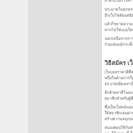
สำหรับในการสร้าง
ประมาทในทุกคราว
อีกเว็บไซต์ยอดนิย
แล้วก็ขยายความน
หากไม่ใช่แบบใหญ่
นอกเหนือจากการ ท
ร่วมเล่นแม้กระทั้
วิธีสมัคร 
เว็บบอลราคาดีที่
หนึ่งในด้านการให
10 บาทเพียงเท่านั
อีกด้วยคาสิโนออ
สมาชิกสำหรับผู้ที
ซึ่งเป็นเว็บพนันอ
ให้สมาชิกเล่นผ่า
สร้างความสนุกเพ
สนองตอบให้กับสมา