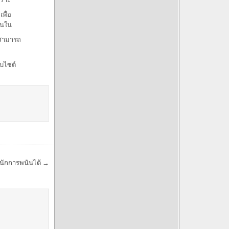
พื่อ
ันใน
่งสามารถ
็บไซต์
ห้ นักการพนันได้ →