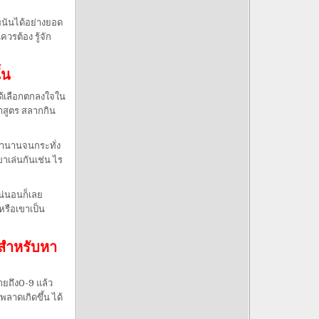
พนันได้อย่างยอด
วรต้อง รู้จัก
้น
ได้เลือกตกลงใจใน
ลาสูตร สลากกิน
ช้านานจนกระทั่ง
เขาเล่นกันเช่น ไร
น่นอนก็เลย
หรือเขาเป็น
รสำหรับหา
มายถึง0-9 แล้ว
พลาดเกิดขึ้น ได้