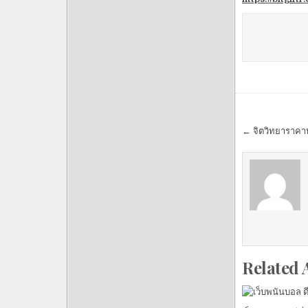
เมนู
นำทาง
← จิตวิทยาราคาบ
เรื่อง
Related 