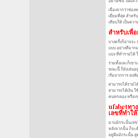
อย่างเช่น ได้แล้ว
เนื่องจากว่าช่อ
เยี่ยมที่สุด สำห
เทียบให้ เป็นค
สำหรับเพื
บางครั้งก็อาจจะ 
แบบ อย่างที่มากม
แบ่ง ที่ทำรายได้ ให
รวมทั้งและก็เขาเ
ขณะนี้ ก็ยังเล่นอ
เริ่มจากการ สงสัย
สามารถได้รายได้
สามารถได้เงิน ใช
คนทรงเอง หรือเขาน
ufabetทางเ
เลขที่ทำให
มาแม้กระนั้นเลขวิ
หลังจากนั้น ก็จะต
อยู่ดีแม้กระนั้น ส