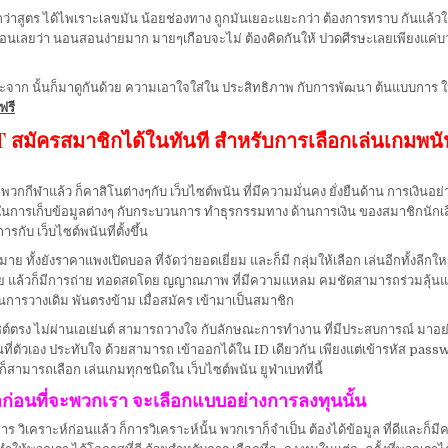
ว่าสูตร ได้ไพเราะเลขมัน น้อยช่องทาง ถูกมันเยอะแยะกว่า ต้องการทราบ กันแล้วใ
่อนเลยว่า นอนสอนง่ายมาก มายๆเกือบจะไม่ ต้องคิดกันให้ ปวดศีรษะเลยเพียงแค่บ
าก นั้นก็มาดูกันด้วย ความเอาใจใส่ใน ประสิทธิภาพ กับการพัฒนา ต้นแบบการ ให
ฟรี
สมัครสมาชิกได้ในทันที สำหรับการเลือกเล่นเกมพนั
ำพวกกีฬาแล้ว ก็คาสิโนต่างๆกับ เว็บไซต์พนัน ที่มีความมั่นคง ยั่งยืนด้าน การเงินอ
นการเก็บข้อมูลต่างๆ กับกระบวนการ ทำธุรกรรมทาง ด้านการเงิน ของสมาชิกนักเสี่
รกับ เว็บไซต์พนันที่ตั้งขึ้น
 ทั้งยังราคาแพงเปิดบอล ที่จัดว่ายอดเยี่ยม และก็มี กลุ่มให้เลือก เล่นอีกทั้งลีกใ
ิงชัย แล้วก็มีการถ่าย ทอดสดโดย ญญาณภาพ ที่มีความแหลม คมชัดสามารถร่วมลุ้นแ
การวางเดิม พันตรงข้าม เมื่อสมัคร เข้ามาเป็นสมาชิก
ไซต์ตรง ไม่ผ่านเอเย่นต์ สามารถวางใจ กับลักษณะการทำงาน ที่มีประสบการณ์ มาอย
นที่ตัวเอง ประทับใจ ด้วยสามารถ เข้าออกได้ใน ID เดียวกัน เพียงแต่เข้ารหัส passw
สามารถเลือก เล่นเกมทุกชนิดใน เว็บไซต์พนัน ยูฟ่าเบทที่นี้
าก่อนที่จะพวกเรา จะเลือกแบบอย่างการลงทุนนั้น
 วิเคราะห์ก่อนแล้ว ก็การวิเคราะห์นั้น พวกเราก็จำเป็น ต้องได้ข้อมูล ที่ดีและก็ม