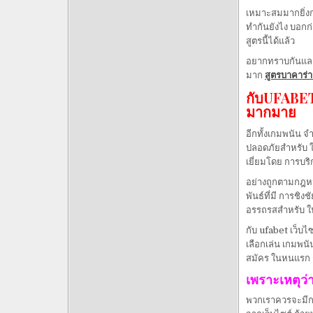
เหมาะสมมากยิ่งก
ทำกันยังไง บอกก
สูตรนี้ได้แล้ว
อยากทราบกันและจ
มาก
สูตรบาคาร่า
กับUFABET 
มากมาย
อีกทั้งเกมพนัน จ
ปลอดภัยสำหรับ ใ
เยี่ยมโดย การบริกา
อย่างถูกตามกฎหมาย
พันธ์ที่มี การช
อรรถรสสำหรับ ใน
กับ ufabet เว็บ
เลือกเล่น เกมพนั
สมัคร ในหนแรก ก็
เพราะเหตุว่
พวกเราควรจะมีการ