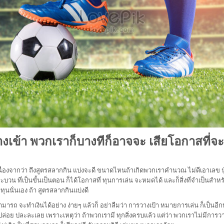
งเข้า พวกเราก็บางทีก็อาจจะ เสียโอกาสที่จ
ื่องจากว่า ถึงสูตรสลากกิน แบ่งจะดี ขนาดไหนถ้าเกิดพวกเราคำนวณ ไม่ดีเอาเลข นู้
บวน ที่เป็นขั้นเป็นตอน ก็ได้โอกาสที่ ทุนการเล่น จะหมดได้ และก็สิ่งที่จำเป็นสำห
ทุนนั่นเอง ถ้า สูตรสลากกินแบ่งดี
ามารถ จะทำเงินได้อย่าง ง่ายๆ แล้วก็ อย่าลืมว่า การวางเป้า หมายการเล่น ก็เป็นอีกห
่อย ปละละเลย เพราะเหตุว่า ถ้าพวกเรามี ทุกสิ่งครบแล้ว แต่ว่า พวกเราไม่มีการวา