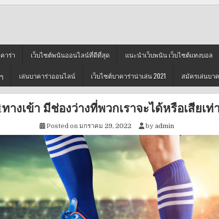
าคาร่า
เว็บไซต์พนันออนไลน์ที่ดีที่สุด
แนะนำเว็บพนัน เว็บไซต์แทงบอล
มๆ
เล่นบาคาร่าออนไลน์
เว็บไซต์บาคาร่าน่าเล่น 2021
สมัครเล่นบาคา
ทางเข้า มีช่องว่างที่พวกเราจะได้หรือเสียเท่า
Posted on
มกราคม 29, 2022
by
admin