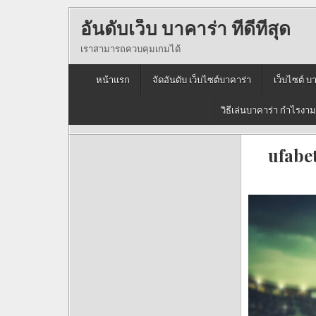
Skip
อันดับเว็บ บาคาร่า ที่ดีที่สุด
to
content
เราสามารถควบคุมเกมได้
หน้าแรก
จัดอันดับ เว็บไซต์บาคาร่า
เว็บไซต์ บ
วิธีเล่นบาคาร่า กำไรงา
ufabet