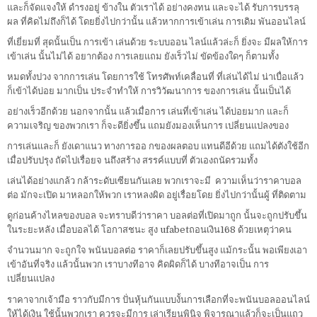
และก็จัดแจงให้ ดำรงอยู่ ข้างใน ตัวเราได้ อย่างคงทน และจะได้ รับการบรรลุ
ผล ที่คิดไม่ถึงก็ได้ โดยยิ่งไปกว่านั้น แล้วหากการเข้าเล่น การเดิม พันออนไลน์
ที่เยี่ยมที่ สุดนั้นเป็น การเข้า เล่นด้วย ระบบออน ไลน์แล้วล่ะก็ ยิ่งจะ มีผลให้การ
เข้าเล่น นั้นไม่ได้ อยากต้อง การเลยแถม ยังเร็วไม่ ขัดข้องใดๆ ก็ตามทั้ง
หมดทั้งปวง จากการเล่น โดยการใช้ โทรศัพท์เคลื่อนที่ ที่เล่นได้ไม่ น่าเบื่อแล้ว
ก็เข้าได้บ่อย มากเป็น ประจำทำให้ การวิวัฒนาการ ของการเล่น นั้นเป็นได้
อย่างเร็วอีกด้วย นอกจากนั้น แล้วเมื่อการ เล่นที่เข้าเล่น ได้บ่อยมาก และก็
ความเจริญ ของพวกเรา ก็จะดียิ่งขึ้น แถมยังมองเห็นการ เปลี่ยนแปลงของ
การเล่นและก็ ยังเดาแนว ทางการออ กของผลตอบ แทนดีอีด้วย แถมได้ตังใช้อีก
เมื่อปรับปรุง ถัดไปเรื่อยจ นถึงสร้าง สรรค์แบบที่ ตัวเองถนัดรวมทั้ง
เล่นได้อย่างแกล้ว กล้าระดับเซียนกันเลย พวกเราจะมี ความเห็นว่าราคาบอล
ต่อ มักจะเปิด มาหลอกให้พวก เราหลงผิด อยู่เรื่อยโดย ยิ่งไปกว่านั้นผู้ ที่ติดตาม
ดูก่อนค้างไหลของบอล จะทราบดีว่าราคา บอลต่อที่เปิดมาถูก นั้นจะถูกปรับขึ้น
ในระยะหลัง เมื่อบอลได้ โอกาสชนะ สูง ufabetถอนเงิน168 ด้วยเหตุว่าคน
จำนวนมาก จะถูกใจ พนันบอลต่อ ราคาก็เลยปรับขึ้นสูง แม้กระนั้น พอเพียงเอา
เข้าอันที่จริง แล้วนั้นพวก เราบางทีอาจ คิดผิดก็ได้ บางทีอาจเป็น การ
เปลี่ยนแปลง
ราคาจากเจ้ามือ ราวกับมีการ ปั่นหุ้นกันแบบงั้นการเลือกที่จะพนันบอลออนไลน์
ให้ได้เงิน ใช้นั้นพวกเรา ควรจะมีการ เล่าเรียนพินิจ พิจารณาแล้วก็จะเป็นแถว