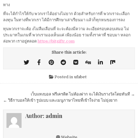
ทาง
ที่จะได้กำไรให้กับ พวกเราได้อย่างไม่ยาก ด้วยสำหรับการที่ พวกเราจะเลือก
ลงทุน ในทางที่พวกเรา ได้มีการศึกษาเล่าเรียนมา แล้วก็ทุกหนของการลง
ทุนพวกเราจะต้อ งไม่ลืมเลือนที่ จะจะต้องมีความ ละเอียดรอบคอบเสมอ ไม่
ประมาทในเกมที่ พวกเรามองเห็นแค่ เพียงน้อย รวมทั้งราคาที่ ชอบมา หลอก
ล่อพวก เราอยู่ตลอด
https://bitgiftr.com
Share this article:
Posted in
ufabet
เมนู
เว็บแทงบอล ฟรีเครดิต ไม่ต้องฝาก จะได้เงินรางวัลโดยทันที →
นำทาง
← วิธีกาบอลให้เข้า รูปแบบ และเมนูภาษาไทยที่เข้าใจง่าย ไม่ยุ่งยาก
เรื่อง
Author:
admin
Website