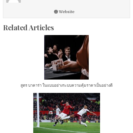
Website
Related Articles
สูตร บาคาร่า ในแบบอย่างระบบความคุ้มราคาเป็นอย่างดี