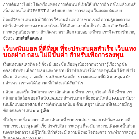
การเดินทางไปยัง โต๊ะหรือแหล่ง การเดิมพัน ที่เปิดให้ บริการอีก ต่อไปแล้วเกมส์
สล็อตออน ไลน์UFABET สำหรับแบบ อย่างการลงทุน ในแต่ละ ต้นแบบ
ก็จะมีวิธีการเล่น แล้วก็วิธีการ ใช้งานที่ แตกต่าง พวกเรามี ความรู้และความ
เข้าใจสำหรับการลง ทุนแบบไหน ก็ให้เลือก แบบนั้นเป็น ตัวเลือก สำหรับเพื่อ
การลงทุนเนื่องจาก ว่าถ้าเกิด พวกเราเลือก แบบอย่าง ที่พวกเรามี ความชำนาญ
จังหวะ
เกมส์สล็อต888
เว็บพนันบอล ที่ดีที่สุด ที่จะประสบผลสำเร็จ เว็บแทง
บอลฝาก ถอน ไม่มีขั้นต่ํา สำหรับเพื่อการลงทุน
เว็บแทงบอลเครดิต ฟรี ก็จะมี เยอะขึ้นเรื่อยๆ เนื่องจากพวกเรารู้เรื่องกฎข้อ
ตกลงสำหรับ เพื่อการเล่น และก็ทราบ ดีว่าทำเช่นไรให้การลงทุนนั้น ได้รับกำไร
คืน มาด้วยเหตุ ว่าจะมีการ เตรียมพร้อมมีการวางแผนเล่นที่ดี ด้วยเหตุผล ดัง
กล่าวพวก เราจะได้โอกาส ที่กำลังจะได้รับกำไร
กลับมาเยอะขึ้น ถ้าเกิดพวกเรา เลิกเล่นเกม ที่พวกเรา ถูกใจแล้วก็ สิ่งที่พวกเรา
ถนัดเกมส์สล็อต ออนไลน์UFABET สำหรับเกม สล็อตออนไลน์UFABET นับว่า
เป็นอีกแบบอย่างเกมส์ การเดิมพันยอดนิยม ด้วยเหตุว่า เป็นเกมที่เล่นง่ายมีกฎ
ข้อ ตกลงการเล่น
ufa รูเล็ต
ที่ไม่ยุ่งยากยิ่ง พวกเราเลือก เล่นเกมที่ พวกเราเล่น ง่ายดาย เท่าใดช่อง ทางที่
พวกเราจะบรรลุ ผลสำเร็จ สำหรับใน การลงทุน ก็จะมีมาก มายเพียงแค่นั้นด้วย
เหตุผลดังกล่าว แม้ผู้ใดกัน ที่กำลังจะมี ความพึงพอ ใจต้องการ กระทำการลงทุน
ในลักษณะ ของการเล่น