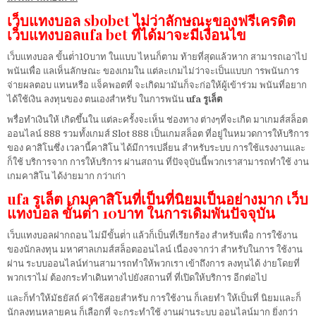
เว็บแทงบอล sbobet ไม่ว่าลักษณะของฟรีเครดิต
เว็บแทงบอลufa bet ที่ได้มาจะมีเงื่อนไข
เว็บแทงบอล ขั้นต่ํา10บาท ในแบบ ไหนก็ตาม ท้ายที่สุดแล้วหาก สามารถเอาไป
พนันเพื่อ แลเห็นลักษณะ ของเกมใน แต่ละเกมไม่ว่าจะเป็นแบบก ารพนันการ
จ่ายผลตอบ แทนหรือ แจ็คพอตที่ จะเกิดมามันก็จะก่อให้ผู้เข้าร่วม พนันที่อยาก
ได้ใช้เงิน ลงทุนของ ตนเองสำหรับ ในการพนัน
ufa รูเล็ต
พรื่อทำเงินให้ เกิดขึ้นใน แต่ละครั้งจะเห็น ช่องทาง ต่างๆที่จะเกิด มาเกมส์สล็อต
ออนไลน์ 888 รวมทั้งเกมส์ Slot 888 เป็นเกมสล็อต ที่อยู่ในหมวดการให้บริการ
ของ คาสิโนซึ่ง เวลานี้คาสิโน ได้มีการเปลี่ยน สำหรับระบบ การใช้แรงงานและ
ก็ใช้ บริการจาก การให้บริการ ผ่านสถาน ที่ปัจจุบันนี้พวกเราสามารถทำใช้ งาน
เกมคาสิโน ได้ง่ายมาก กว่าเก่า
ufa รูเล็ต เกมคาสิโนที่เป็นที่นิยมเป็นอย่างมาก เว็บ
แทงบอล ขั้นต่ํา 10บาท ในการเดิมพันปัจจุบัน
เว็บแทงบอลฝากถอน ไม่มีขั้นต่ํา แล้วก็เป็นที่เรียกร้อง สำหรับเพื่อ การใช้งาน
ของนักลงทุน มหาศาลเกมส์สล็อตออนไลน์ เนื่องจากว่า สำหรับในการ ใช้งาน
ผ่าน ระบบออนไลน์ท่านสามารถทำให้พวกเรา เข้าถึงการ ลงทุนได้ ง่ายโดยที่
พวกเราไม่ ต้องกระทำเดินทางไปยังสถานที่ ที่เปิดให้บริการ อีกต่อไป
และก็ทำให้มัธยัสถ์ ค่าใช้สอยสำหรับ การใช้งาน ก็เลยทำ ให้เป็นที่ นิยมและก็
นักลงทุนหลายคน ก็เลือกที่ จะกระทำใช้ งานผ่านระบบ ออนไลน์มาก ยิ่งกว่า