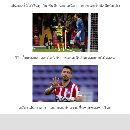
เล่นบอลให้ได้เงินทุกวัน พันทิป นอกเหนือจากการแจกโบนัสพิเศษแล้ว
รีวิวเว็บแทงบอลออนไลน์ กับการเล่นพนันในแต่ละแบบได้ตลอด
สมัครเล่น บาคาร่า เหมาะสมกับความชื่นชอบของชาวไทย