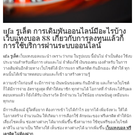
ufa รูเล็ต การเดิมพันออนไลน์มีอะไรบ้าง
เว็บแทงบอล 88 เกี่ยวกับการลงทุนแล้วก็
การใช้บริการผ่านระบบออนไลน์
ufa รูเล็ต
เว็บแทงบอลแนะนํา เพราะว่าเกม ในรูปแบบ นี้มันไม่ จำเป็นต้อง ใช้งบ
ประมาณสำหรับเพื่อการ เล่นและไม่ จำต้องใช้ เงินของตน เองสำหรับ ในการ
วางเดิมพันอีกด้วยทาง เว็บไซต์ได้ มีการแจก ฟรีเครดิต กันอีกเยอะ ที่ทำให้ ทุก
คนนั้นได้เข้ามาทดสอบ เล่นและก็เข้า มาสร้างความรู้
ความเข้าใจก่อนที่ จะมีการจ่าย เงินพนันของตน กันอีกด้วย และก็ทางเว็บไซต์
ก็ได้มีการจ่าย อัตราสูงสุด ที่ทำให้สมาชิก ทุกท่านได้ โอกาสที่ กำลังจะได้รับผล
ตอบแทนแล้ว ก็ยังได้รับ เงินรางวัล อีกจำนวน ไม่ใช่น้อย เกมพนันดู เหมือนจะ
ทุกเกม
มีการเสี่ยงแม้ ผู้ใดที่อยาก ต้องการเข้า ไปได้กำไร อยากได้ เพิ่มจังหวะ ให้ได้
โอกาสสร้าง จำนวนเงิน ให้เกิดมา การเลือกใช้ ลักษณะของ ฟรีเครดิต ทำให้นัก
เสี่ยงโชคเห็น ช่องทางต่างๆ ได้มากเพิ่มขึ้น ซึ่งสามารถ ใช้ทุนฟรีของเว็บไซต์
คาสิโน เอามาเป็น วิถีทางให้ เห็นช่อง ทางต่างๆได้ มากเพิ่มขึ้น
เว็บแทงบอล ฟรี
เครดิต ไม่ต้องฝาก