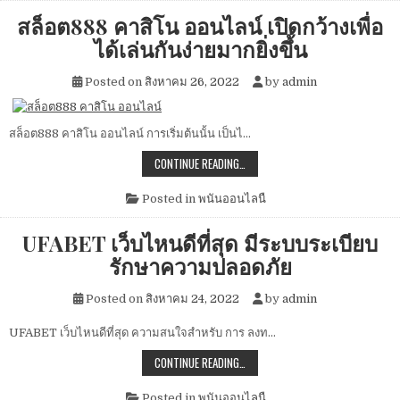
ที่
ชอบ
สล็อต888 คาสิโน ออนไลน์ เปิดกว้างเพื่อ
นิยม
โดย
ได้เล่นกันง่ายมากยิ่งขึ้น
ใช้
เพื่อ
สำหรับ
Posted on
สิงหาคม 26, 2022
by
admin
ใน
การ
ลงทุน
สล็อต888 คาสิโน ออนไลน์ การเริ่มต้นนั้น เป็นไ…
สล็อต888
CONTINUE READING…
คา
สิโน
ออนไลน์
Posted in
พนันออนไลนื
เปิด
กว้าง
เพื่อ
UFABET เว็บไหนดีที่สุด มีระบบระเบียบ
ได้
เล่น
รักษาความปลอดภัย
กัน
ง่าย
มาก
Posted on
สิงหาคม 24, 2022
by
admin
ยิ่ง
ขึ้น
UFABET เว็บไหนดีที่สุด ความสนใจสำหรับ การ ลงท…
UFABET
CONTINUE READING…
เว็บ
ไหน
ดี
Posted in
พนันออนไลนื