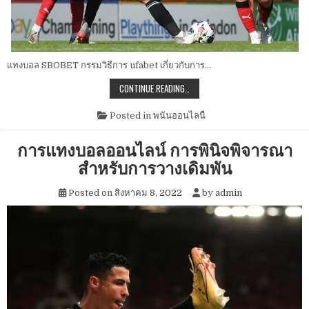
แทงบอล SBOBET กรรมวิธีการ ufabet เกี่ยวกับการ…
แทง
CONTINUE READING…
บอล
SBOBET
การ
Posted in
พนันออนไลนื
ร่วม
วาง
เดิม
การแทงบอลออนไลน์ การพินิจพิจารณา
พัน
ผ่าน
สำหรับการวางเดิมพัน
ระบบ
ออนไลน์
Posted on
สิงหาคม 8, 2022
by
admin