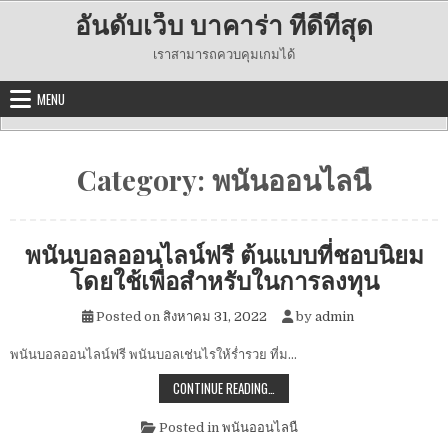
Skip
อันดับเว็บ บาคาร่า ที่ดีที่สุด
to
content
เราสามารถควบคุมเกมได้
MENU
Category:
พนันออนไลนื
พนันบอลออนไลน์ฟรี ต้นแบบที่ชอบนิยม
โดยใช้เพื่อสำหรับในการลงทุน
Posted on
สิงหาคม 31, 2022
by
admin
พนันบอลออนไลน์ฟรี พนันบอลเช่นไรให้ร่ำรวย ที่ม…
พนัน
CONTINUE READING…
บอล
ออนไลน์
ฟรี
Posted in
พนันออนไลนื
ต้นแบบ