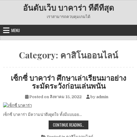
Skip
อันดับเว็บ บาคาร่า ที่ดีที่สุด
to
content
เราสามารถควบคุมเกมได้
MENU
Category:
คาสิโนออนไลน์
เซ็กซี่ บาคาร่า ศึกษาเล่าเรียนมาอย่าง
ระมัดระวังก่อนเล่นพนัน
Posted on
สิงหาคม 15, 2022
by
admin
เซ็กซี่ บาคาร่า มีความน่าดึงดูดใจ ทั้งมีแบบอย…
เซ็กซี่
CONTINUE READING…
บา
คา
ร่า
Posted in
คาสิโนออนไลน์