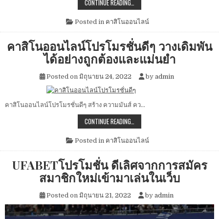
สมัคร
CONTINUE READING…
เล่น
บา
คา
Posted in
คาสิโนออนไลน์
ร่า
เหมาะ
สม
คาสิโนออนไลน์โปรโมรชั่นดีๆ วางเดิมพัน
กับ
ความ
ได้อย่างถูกต้องและแม่นยำ
ชื่น
ชอบ
ของ
Posted on
มิถุนายน 24, 2022
by
admin
ชาว
ไทย
คาสิโนออนไลน์โปรโมรชั่นดีๆ สร้าง ความมันส์ คว…
คา
CONTINUE READING…
สิ
โน
ออนไลน์
Posted in
คาสิโนออนไลน์
โปร
โม
รชั่น
UFABETโปรโมชั่น ดีเลิศจากการสมัคร
ดีๆ
วาง
สมาชิกใหม่เข้ามาเล่นในเว็บ
เดิม
พัน
ได้
Posted on
มิถุนายน 21, 2022
by
admin
อย่าง
ถูก
ต้อง
และ