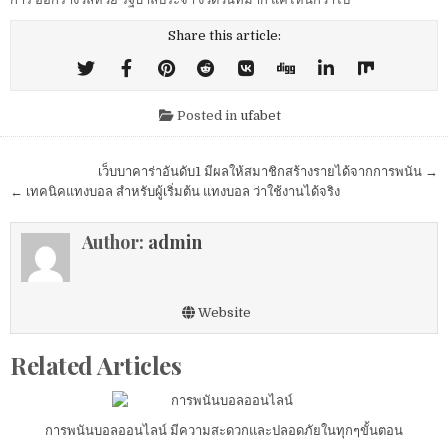
Share this article:
Posted in
ufabet
เมนู
เว็บบาคาร่าอันดับ1 มีผลให้สมาชิกสร้างรายได้จากการพนัน →
นำทาง
← เทคนิคแทงบอล สำหรับผู้เริ่มต้น แทงบอล ว่าใช้งานได้จริง
เรื่อง
Author:
admin
Website
Related Articles
การพนันบอลออนไลน์ มีความสะดวกและปลอดภัยในทุกๆขั้นตอน