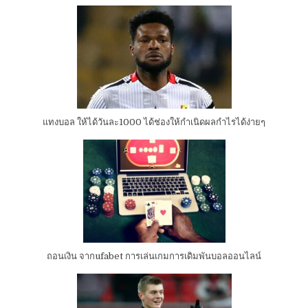
แทงบอล ให้ได้วันละ1000 ได้ช่องให้กำเนิดผลกำไรได้ง่ายๆ
ถอนเงิน จากufabet การเล่นเกมการเดิมพันบอลออนไลน์