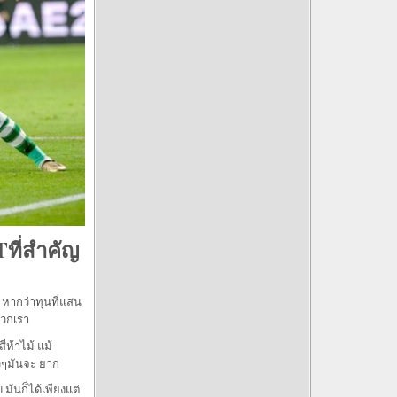
ที่สำคัญ
 หากว่าทุนที่แสน
พวกเรา
่ห้าไม้ แม้
็วๆมันจะ ยาก
มันก็ได้เพียงแต่