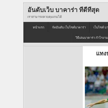
Skip
อันดับเว็บ บาคาร่า ที่ดีที่สุด
to
content
เราสามารถควบคุมเกมได้
หน้าแรก
จัดอันดับ เว็บไซต์บาคาร่า
เว็บไซต์ บ
วิธีเล่นบาคาร่า กำไรงา
แทงบ