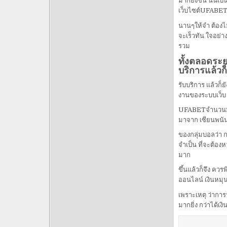
มากยิ่งขึ้น นั้นเ
เว็บไซต์UFABETนั
นานๆให้จำ ต้องไม
จะเร็วทัน ใจอย่า
รวม
ทั้งตลอดระย
บริการแล้วก็
รับบริการ แล้วก็ย
งานของระบบเว็บ ไซ
UFABETจำนวนมาก 
มาจาก เซียนพนันบ
ของกลุ่มบอลว่า ก
จำเป็น ที่จะต้อง
มาก
ขึ้นแล้วก็จึง ควร
ออนไลน์ เงินหมุนเ
เพราะเหตุ ว่าการ
มากยิ่ง กว่าได้เง