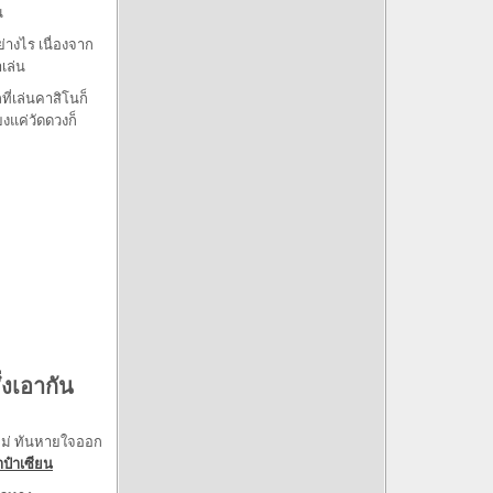
น
่างไร เนื่องจาก
าเล่น
ี่เล่นคาสิโนก็
ยงแค่วัดดวงก็
่งเอากัน
ไม่ ทันหายใจออก
าป๋าเซียน