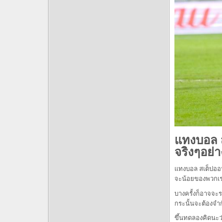
แทงบอล ส
จริงๆอย่
แทงบอล สเต็ปออนไ
จะน้อยของพวกเรา
บางครั้งก็อาจจะระ
กระนั้นจะต้องจำก
ขึ้นทดลองคิดนะว่