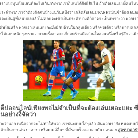
วกเราแบ่งทุนเป็นเล่นทีละไม่เกิน5%พวกเราก็เล่นได้ถึงยี่สิบไม้ ถ้าเกิดเล่นแบบงี้คนไห
นประจำพวกเราจำต้องคิดกันบ้างแน่วันหนึ่งว่า เคล็ดลับเล่นUFABETมันจำต้องเล่นอย
้ควรจะเป็นผู้ที่เล่นบอลแล้วไม่ค่อยจะเข้าเป็นประจำบางทีก็อาจจะเป็นเพราะว่า พวกเร
ำเป็นหรือ พวกเราเล่นแบบ กะมั่งมีกับด้านในกลุ่มเดียว หรือชุดเดียว หรือบางบุคคลท
องไม้แบบหนักๆเพราะว่าบางครั้งอาจจะเกียจคร้านคิดส่วนใดส่วนหนึ่งหรือรู้สึกว่าเพี
็ปออนไลน์เพียงพอไม่จำเป็นที่จะต้องเล่นเยอะแยะ ซึ
นอย่างงี้จัดว่า
ะว่านอก เหนือจากจะ ไม่ทำให้พวก เราชนะแบบใสๆแล้ว เงินพวกเรายัง หมดแบบ
 ถ้าเป็นการเล่น บาคาร่า หรือเกมส์อื่นๆ ที่มีรอบเร็วขอ บอกกัน ก่อนเลย
สูตรบาคาร่