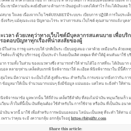
ป็น เคล็ดวิธี ที่ใครกันแน่ ก็อยาก ได้ไปใช้ สำหรับ เพื่อการ พนันบอลของตน เนื่องจากว
้น เขามีความมั่น คงยั่งยืนทาง ด้านการ เงินอยู่แล้ว แทงได้เท่าไร ก็จะได้เงินเลย ใ
่สบาย ใจเลย เนื่องจากเว็บ ไซต์UFABETมีระบบระ เบียบการ ปฏิบัติ การในประเด็น 
ง ยิ่งจริงๆ แม้คุณจะเจอ ปัญหาอะไรระ หว่างการเล่น เว็บไซต์ คุณสามารถแจ้ง บุคล
ะเวลา ด้วยเหตุว่าทางเว็บไซต์มีบุคลากรสแตนบาย เพื่อบริกา
รอตอบปัญหาทุกเรื่องที่น่าสงสัยของผู้
ัง มีในส่วน การดู แลระบบให้ ปกติเป็นระ เบียบอยู่เสมอ เวลาด้วย เหมือนกัน ด้วยเหต
ต์จะเร็วผู้รับ บริการอยู่ เป็นประจำ ก็เลยเป็นเลิศ เหตุผล ที่ทำให้ผู้ คนหันมาใช้ บร
รวมทั้ง ในส่วน ของแนวทางซึ่ง สามารถทำให้ ท่านได้โอ กาสที่จะ ได้เงินมาก เพิ่
อล หลายๆท่าน เคล็ดลับแรกพิ นิจพิจารณาให้ ละเอียด พินิจพิจารณาใน มี่นี้คืการ
ลุ่มไหน มีความน่า จะเป็นไปได้ สูงที่จะชนะ สำหรับใน การแข่ง มากยิ่งกว่ากัน การว
หา ข้อมูลมาให้เป็น จำนวนมากแน่นๆ ยิ่งมีข้อมูล แน่นเยอะ แค่ไหน จะยิ่งทำ ให้ท่าน
พินิจพิจารณาข้อ มูลพวกนั้น ให้ถี่ถ้วน เคล็ดวิธีลำดับ ที่สองไม่นำเงิน หมุนเวียนเร็ว
วียน เร็วในที่นี้เป็น เงินที่คุณต้อง ใช้สำหรับใน การใช้จ่าย หรือเงิน ที่เป็นเงิน อนา
นำเงิน พวกนี้ มาใช้ เพื่อสำหรับ การพนันบอลออน ไลน์นะเป็นเหตุ ที่จะทำ ให้ท่าน เส
ิน เพราะว่าคุณ จะมี งความกลุ้ม อกกลุ้มใจอยู่
https://bitgiftr.com
Share this article: