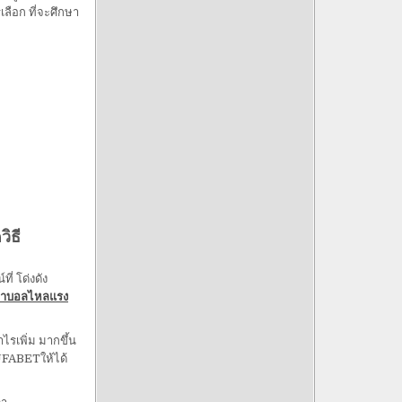
เลือก ที่จะศึกษา
ิธี
่ โด่งดัง
าบอลไหลแรง
ไรเพิ่ม มากขึ้น
นUFABETให้ได้