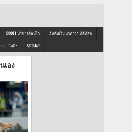
188BET บริการดีฉับไว
อันดับเว็บ บาคาร่า ที่ดีที่สุด
ร่า เว็บดีๆ
SITEMAP
่นเอง