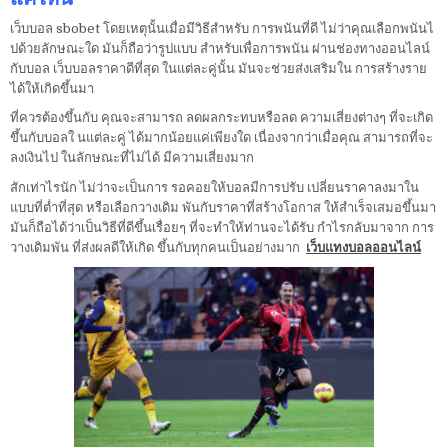
เว็บบอล sbobet โดยเหตุนั้นเมื่อมีวิธีสำหรับ การพนันที่ดี ไม่ว่าคุณเลือกพนันไ
ปด้วยลักษณะใด มันก็ถือว่ารูปแบบ สำหรับเพื่อการพนัน ผ่านช่องทางออนไลน์
กับบอล เว็บบอลราคาดีที่สุด ในแต่ละคู่นั้น มันจะช่วยส่งเสริมใน การสร้างราย
ได้ให้เกิดขึ้นมา
ที่ควรต้องขึ้นกับ คุณจะสามารถ ลดผลกระทบหรือลด ความเสี่ยงต่างๆ ที่จะเกิด
ขึ้นกับบอลใ นแต่ละคู่ ได้มากน้อยแค่เพียงใด
เนื่องจากว่าเมื่อคุณ สามารถที่จะ
ลงเงินไป ในลักษณะที่ไม่ได้ มีความเสี่ยงมาก
สักเท่าไรนัก ไม่ว่าจะเป็นการ รอคอยให้บอลมีการปรับ เปลี่ยนราคาลงมาใน
แบบที่ต่ำที่สุด หรือเลือกวางเดิม พันกับราคาที่สร้างโอกาส ให้สำเร็จเสมอขึ้นมา
มันก็ถือได้ว่าเป็นวิธีที่ดีขึ้นเรื่อยๆ ที่จะทำให้ท่านจะได้รับ
กำไรกลับมาจาก การ
วางเดิมพัน ที่ส่งผลดีให้เกิด ขึ้นกับทุกคนเป็นอย่างมาก
เว็บแทงบอลออนไลน์