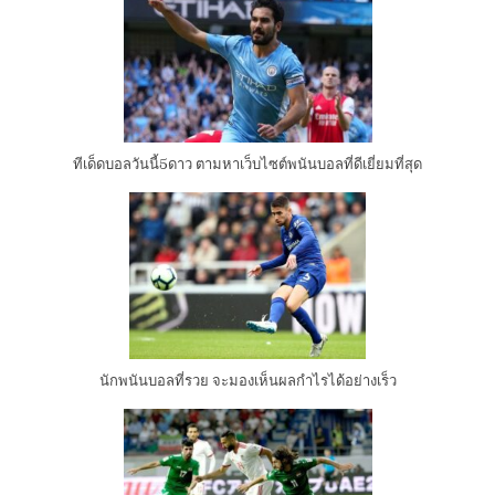
ทีเด็ดบอลวันนี้5ดาว ตามหาเว็บไซต์พนันบอลที่ดีเยี่ยมที่สุด
นักพนันบอลที่รวย จะมองเห็นผลกำไรได้อย่างเร็ว