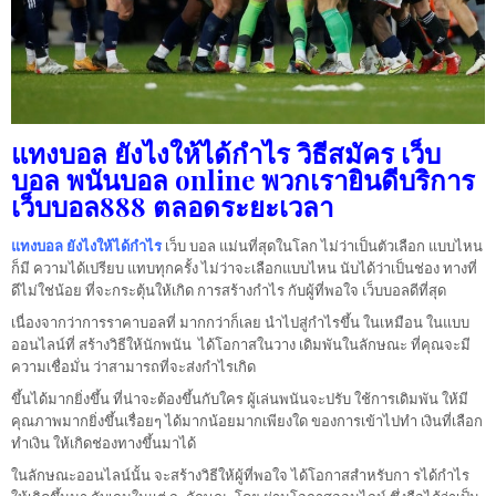
แทงบอล ยังไงให้ได้กำไร วิธีสมัคร เว็บ
บอล พนันบอล online พวกเรายินดีบริการ
เว็บบอล888 ตลอดระยะเวลา
แทงบอล ยังไงให้ได้กำไร
เว็บ บอล แม่นที่สุดในโลก ไม่ว่าเป็นตัวเลือก แบบไหน
ก็มี ความได้เปรียบ แทบทุกครั้ง
ไม่ว่าจะเลือกแบบไหน นับได้ว่าเป็นช่อง ทางที่
ดีไม่ใช่น้อย ที่จะกระตุ้นให้เกิด การสร้างกำไร กับผู้ที่พอใจ เว็บบอลดีที่สุด
เนื่องจากว่าการราคาบอลที่ มากกว่าก็เลย นำไปสู่กำไรขึ้น ในเหมือน ในแบบ
ออนไลน์ที่ สร้างวิธีให้นักพนัน ได้โอกาสในวาง เดิมพันในลักษณะ ที่คุณจะมี
ความเชื่อมั่น ว่าสามารถที่จะส่งกำไรเกิด
ขึ้นได้มากยิ่งขึ้น ที่น่าจะต้องขึ้นกับใคร ผู้เล่นพนันจะปรับ ใช้การเดิมพัน ให้มี
คุณภาพมากยิ่งขึ้นเรื่อยๆ ได้มากน้อยมากเพียงใด ของการเข้าไปทำ เงินที่เลือก
ทำเงิน ให้เกิดช่องทางขึ้นมาได้
ในลักษณะออนไลน์นั้น จะสร้างวิธีให้ผู้ที่พอใจ ได้โอกาสสำหรับกา รได้กำไร