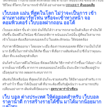
ให้เกิดขึ้นมา กับเกมในแต่ ละลักษณะโดย ผ่านโอกาสออนไลน์ ซึ่งถือได้ว่าเป็น
วิธีใหม่ ที่ใครๆ ก็สามารถเข้าถึงได้
อย่างง่ายดาย
UFABET คืนยอดเสีย
เว็บบอล แม่น ที่สุดในโลก ไม่ว่าจะเป็นการ เข้า
ผ่านทางสมาร์ทโฟน หรือจะเข้าทางหน้า จอ
คอมพิวเตอร์ เว็บบอลฝากถอน ออโต้
เว็บบอล สมัคร ขั้น ต่ํา 100 มันก็ถือได้ว่า สามารถกลายเป็นตัวเลือก ทำเงินให้
เกิดขึ้น มีผลดีไม่ใช่น้อย ซึ่งโดยปกติการ พนันออนไลน์นั้น ผู้ที่พอใจสามารถ
เข้าเว็บบอล ต้องเลือกแทงบอลลงไป ในแต่ละลักษณะ ให้สอดคล้อง
กับราคาที่เปิดออกมา โดยเฉพาะเมื่อ ต้องการแทงบอลสด ที่มีความเป็นไปได้
มาก ยิ่งขึ้นในการทำเงินให้เกิด ขึ้นมา ที่เลือกวางเดิมพันลงไป ซึ่งไม่ว่าคุณจะ
เลือก ที่จะลงเงินทุกตัวเลือก
มันก็สร้างโอกาสดีไม่ใช่น้อย ที่ส่งผลให้เกิด วิธีการทำกำไรขึ้นมาได้อย่า งไม่
ยากเย็นมากยิ่งขึ้น หากการ แทงบอลออนไลน์นั้น มันจะมีความเสี่ยงอยู่บ้าง
เมื่อคุณสามารถ ลดผลกระทบจากการ
เดิมพันให้เหลือน้อย ที่สุดลงได้ มันก็จะช่วยส่งเสริม ให้มีทางออกสำหรับ การ
สร้างกำไร ขึ้นมาได้เป็นอย่างดี ที่น่าจะต้องขึ้นกับผู้พนันว่า จะสามารถปรับ
เปลี่ยนอย่างการ เดิมพันที่เปิดออกมา
สูตรบาคาร่าป๋าเซียน
เว็บ บอล ต่างประเทศ ให้ต่อยอดสำหรับ เว็บบอล
ราคาน้ำดี การสร้างรายได้ขึ้น มาได้มากน้อยมาก
แค่ไหน