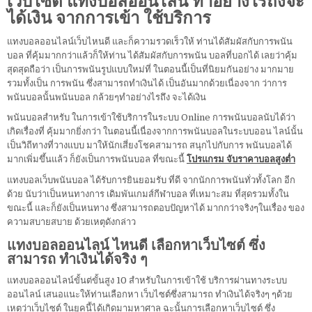
ได้เงิน จากการเข้า ใช้บริการ
แทงบอลออนไลน์เว็บไหนดี และก็ความรวดเร็วให้ ท่านได้สัมผัสกับการพนัน
บอล ที่คุ้มมากกว่าแล้วก็ให้ท่าน ได้สัมผัสกับการพนัน บอลที่บอกได้ เลยว่าคุ้ม
สุดสุดถือว่า เป็นการพนันรูปแบบใหม่ที่ ในตอนนี้เป็นที่นิยมกันอย่าง มากมาย
รวมทั้งเป็น การพนัน ซึ่งสามารถทำเงินได้ เป็นอันมากด้วยเนื่องจาก ว่าการ
พนันบอลนั้นพนันบอล กล้วยๆทำอย่างไรถึง จะได้เงิน
พนันบอลสำหรับ ในการเข้าใช้บริการในระบบ Online การพนันบอลนับได้ว่า
เกิดเรื่องที่ คุ้มมากยิ่งกว่า ในตอนนี้เนื่องจากการพนันบอลในระบบออน ไลน์นั้น
เป็นวิถีทางที่วางแบบ มาให้นักเสี่ยงโชคสามารถ สนุกไปกับการ พนันบอลได้
มากเพิ่มขึ้นแล้ว ก็ยังเป็นการพนันบอล ที่ขณะนี้
โปรแกรม จับราคาบอลสูงต่ำ
แทงบอลเว็บพนันบอล ได้รับการยินยอมรับ ที่ดี จากนักการพนันทั่วทั้งโลก อีก
ด้วย นับว่าเป็นหนทางการ เดิมพันเกมส์กีฬาบอล ที่เหมาะสม ที่สุดรวมทั้งใน
ขณะนี้ และก็ยังเป็นหนทาง ซึ่งสามารถตอบปัญหาได้ มากกว่าจริงๆในเรื่อง ของ
ความสบายสบาย ด้วยเหตุดังกล่าว
แทงบอลออนไลน์ ไหนดี เลือกหาเว็บไซต์ ซึ่ง
สามารถ ทำเงินได้จริง ๆ
แทงบอลออนไลน์ขั้นต่ขั้นสูง 10 สำหรับในการเข้าใช้ บริการผ่านทางระบบ
ออนไลน์ เสนอแนะให้ท่านเลือกหา เว็บไซต์ซึ่งสามารถ ทำเงินได้จริงๆ ๆด้วย
เหตุว่าเว็บไซต์ ในยุคนี้ได้เกิดมามหาศาล ฉะนั้นการเลือกหาเว็บไซต์ ซึ่ง