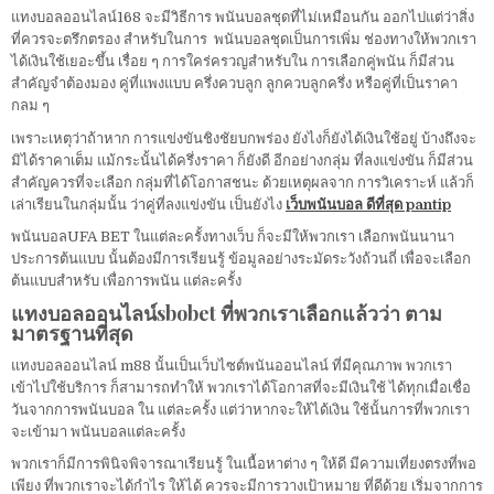
แทงบอลออนไลน์168 จะมีวิธีการ พนันบอลชุดที่ไม่เหมือนกัน ออกไปแต่ว่าสิ่ง
ที่ควรจะตรึกตรอง สำหรับในการ พนันบอลชุดเป็นการเพิ่ม ช่องทางให้พวกเรา
ได้เงินใช้เยอะขึ้น เรื่อย ๆ การใคร่ครวญสำหรับใน การเลือกคู่พนัน ก็มีส่วน
สำคัญจำต้องมอง คู่ที่แพงแบบ ครึ่งควบลูก ลูกควบลูกครึ่ง หรือคู่ที่เป็นราคา
กลม ๆ
เพราะเหตุว่าถ้าหาก การแข่งขันชิงชัยบกพร่อง ยังไงก็ยังได้เงินใช้อยู่ บ้างถึงจะ
มิได้ราคาเต็ม แม้กระนั้นได้ครึ่งราคา ก็ยังดี อีกอย่างกลุ่ม ที่ลงแข่งขัน ก็มีส่วน
สำคัญควรที่จะเลือก กลุ่มที่ได้โอกาสชนะ ด้วยเหตุผลจาก การวิเคราะห์ แล้วก็
เล่าเรียนในกลุ่มนั้น ว่าคู่ที่ลงแข่งขัน เป็นยังไง
เว็บพนันบอล ดีที่สุด pantip
พนันบอลUFA BET ในแต่ละครั้งทางเว็บ ก็จะมีให้พวกเรา เลือกพนันนานา
ประการต้นแบบ นั้นต้องมีการเรียนรู้ ข้อมูลอย่างระมัดระวังถ้วนถี่ เพื่อจะเลือก
ต้นแบบสำหรับ เพื่อการพนัน แต่ละครั้ง
แทงบอลออนไลน์sbobet ที่พวกเราเลือกแล้วว่า ตาม
มาตรฐานที่สุด
แทงบอลออนไลน์ m88 นั้นเป็นเว็บไซต์พนันออนไลน์ ที่มีคุณภาพ พวกเรา
เข้าไปใช้บริการ ก็สามารถทำให้ พวกเราได้โอกาสที่จะมีเงินใช้ ได้ทุกเมื่อเชื่อ
วันจากการพนันบอล ใน แต่ละครั้ง แต่ว่าหากจะให้ได้เงิน ใช้นั้นการที่พวกเรา
จะเข้ามา พนันบอลแต่ละครั้ง
พวกเราก็มีการพินิจพิจารณาเรียนรู้ ในเนื้อหาต่าง ๆ ให้ดี มีความเที่ยงตรงที่พอ
เพียง ที่พวกเราจะได้กำไร ให้ได้ ควรจะมีการวางเป้าหมาย ที่ดีด้วย เริ่มจากการ