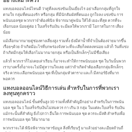
แทงบอลออนไลน์ไหนดี ว่าคู่ที่ลงแข่งขันเป็นเยี่ยงไร อย่าเลือกกลุ่มที่ถูกใจ
ตามใจ กลุ่มที่ตนเองรัก หรือกลุ่ม ที่มีนักสัมผัสที่ตนเอง ถูกใจลง แข่งขัน การ
พนันบอลชุด พวกเราจำต้องพินิจ พิจารณาคู่พนัน ให้ได้ เยอะที่สุด ควรที่จะ
เลือกบอล น้อยคู่ต่อ 1 ใบเสร็จรับเงิน จะมีผลให้พวกเรามี โอกาสในการ เสี่ยง
น้อย
แม้เลือกมากมายคู่ช่องทางเสี่ยงสูง รวมทั้ง ยังมีค่าน้ำที่จำเป็นต้องจ่ายมากขึ้น
เรื่อยๆด้วย ถ้าเกิดมีอะไรที่บกพร่องจังหวะที่จะเสียก็ลดลงหน่อย แล้วก็ วันที่แข่ง
ถ้าเกิดมีกลุ่มให้เลือกไม่มากมายกลุ่ม หรือเป็นลีกเล็กๆไม่มีชื่อเสียง
แล้วก็ พวกเราก็ไม่เคยเล่าเรียน ก็อาจจะทำให้การพนันบอล ชุด ในวันนั้นพวก
เราบางครั้งก็อาจจะไม่มีคู่หวานใจเลย แต่ว่าถ้าเกิดจำต้องเลือกกลุ่มลีกเล็กๆ
จริง ควรจะเลือกพนันบอล ชุด ที่เป็นกลุ่มหัวตาราง และก็ มีสกอร์ยิงที่มาก
พอควร
แทงบอลออนไลน์วิธีการเล่น สำหรับในการที่พวกเรา
ลงทุนทุกคราว
แทงบอลออนไลน์ ขั้นต่ขั้นสูง 10 รวมทั้งที่สำคัญอีกอย่าง สำหรับในการพนัน
บอล ชุด ใน 1 ใบเสร็จรับเงินไม่สมควร กา เกิน 3 กลุ่ม ในแต่ละใบเสร็จ รับเงิน
แม้กระนั้นที่สำคัญ ยิ่งไปกว่า อื่นใด การพนันบอล ชุด ควรจะมีสติ สำหรับเพื่อ
การพนันบอล ชุด ให้มากมาย
พวกเราจะได้ พินิจพิจารณาหาข้อมูล สิ่งที่เรียนรู้ มาแล้วอย่างละเอียดถ้วนถี่