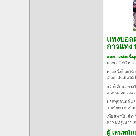
แทงบอลต่
การแทง บอ
แทงบอลต่อครึ่งลู
พวกเราได้มี ทางเ
ทางหนึ่งก็เลยให้
เลือก เล่นเพื่อได
แล้วก็มีแนว ทางว
สเต็ปข้อตก ลงพวก
บอลทุกคนที่ชื่น 
วางข้อตก ลงสำหรั
เพียงเท่านั้น สำ
ลง ทุนที่สูงมาก 
ผู้ เล่นพนั