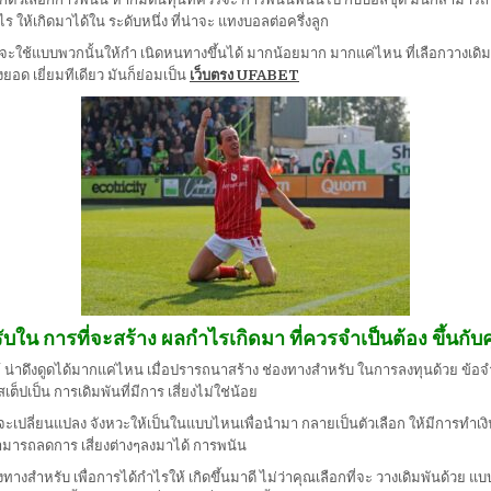
ร ให้เกิดมาได้ใน ระดับหนึ่ง ที่น่าจะ แทงบอลต่อครึ่งลูก
ณจะใช้แบบพวกนั้นให้กำ เนิดหนทางขึ้นได้ มากน้อยมาก มากแค่ไหน ที่เลือกวางเดิม
ยอด เยี่ยมทีเดียว มันก็ย่อมเป็น
เว็บตรง UFABET
ับใน การที่จะสร้าง ผลกำไรเกิดมา ที่ควรจำเป็นต้อง ขึ้นกับ
้ น่าดึงดูดได้มากแค่ไหน เมื่อปรารถนาสร้าง ช่องทางสำหรับ ในการลงทุนด้วย ข้อ
ต็ปเป็น การเดิมพันที่มีการ เสี่ยงไม่ใช่น้อย
ณจะเปลี่ยนแปลง จังหวะให้เป็นในแบบไหนเพื่อนำมา กลายเป็นตัวเลือก ให้มีการทำเงิน
ามารถลดการ เสี่ยงต่างๆลงมาได้ การพนัน
งทางสำหรับ เพื่อการได้กำไรให้ เกิดขึ้นมาดี ไม่ว่าคุณเลือกที่จะ วางเดิมพันด้วย แ