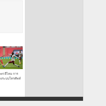
bet ดีไหม การ
างระบบโทรศัพท์