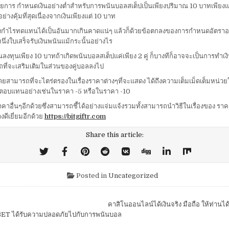
ด้วยการ กำหนดเงินอย่างต่ำสำหรับการพนันบอลสเต็ปเป็นเพียงปริมาณ 10 บาทเพียงแค
ย่างคุ้มที่สุดเนื่องจากเงินเพียงแต่ 10 บาท
งกำไรทดแทนได้เป็นอันมากเกินคาดแน่ๆ แล้วก็ด้วยข้อตกลงของการกำหนดอัตราอย่
่อหนึ่งใบเสร็จรับเงินพนันแม้กระนั้นอย่างไร
าณลงทุนเพียง 10 บาทถ้าเกิดพนันบอลสเต็ปแค่เพียง 2 คู่ ก็บางทีก็อาจจะเป็นการทำเงิน
ถที่จะเสริมเติมในส่วนของคู่บอลลงไป
ยสามารถที่จะไตร่ตรองในเรื่องราคาต่างๆที่จะแสดง ได้ถึงความเต็มเม็ดเต็มหน่วยใ
ตอบแทนอย่างเช่นในราคา -5 หรือในราคา -10
ราคาอื่นๆอีกด้วยซึ่งสามารถชี้ได้อย่างแจ่มแจ้งรวมทั้งสามารถนำวิธีในเรื่องของ รา
างดีเยี่ยมอีกด้วย
https://bitgiftr.com
Share this article:
Posted in
Uncategorized
คาสิโนออนไลน์ได้เงินจริง มือถือ ให้ท่านไ
ABET ได้รับความปลอดภัยไปกับการพนันบอล