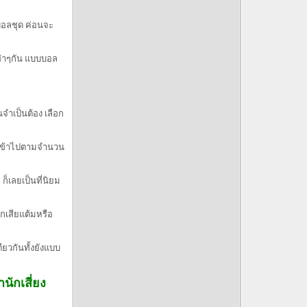
 บอลชุด ค่อนจะ
เท่าๆกัน แบบบอล
นจำเป็นต้อง เลือก
มเข้าไปตามจำนวน
ก็เลยเป็นที่นิยม
กเสียแต้มหรือ
ียวกันทั้งยังแบบ
นักเสี่ยง