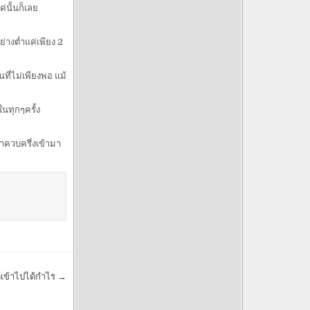
่นั้นก็เลย
างต่ำแค่เพียง 2
ที่ไม่เพียงพอ แม้
นทุกๆครั้ง
คาควบครึ่งเข้ามา
ด้เข้าไปได้กำไร →