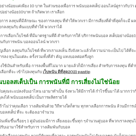
นอย่างน้อยแค่เพียง 10 บาท ในส่วนของเพื่อการ พนันบอลสเต็ป ออนไลน์ดูราวกับว่า 
็ปอย่างน้อย10บาท ถ้าเกิดพวก เราเลือก
่อการ ลงทุนที่มีลักษณะ ของการลงทุน ที่ทำให้พวกเรา มีการเสี่ยงที่ต่ำที่สุดก็จะมี ผ
ือกลงทุนกับ ต้นแบบที่ทำให้ พวกเราได้
การเลือกเว็บไซต์ ที่มีมาตรฐานที่ดี สำหรับการให้ บริการพนันบอล สเต็ปอย่างน้อย
งทุนกับการพนัน บอลออนไลน์ พวกเรา
ญเลือก ลงทุนกับเว็บไซต์ ที่พวกเราแลเห็น ถึงจังหวะแล้วก็ความน่าจะเป็นไป ได้ที่จ
ง ทุนในแต่ละ ครั้งรวมทั้งที่สำ คัญ แทงบอลต่อครึ่งลูก
ใช้เงินสำหรับเพื่อ การลงพื้นที่ไม่มาก มายแล้วก็มีการเสี่ยง สำหรับการลงทุน ที่ต่ำที
ลือกที่จะ เข้าไปลงทุนกับ
เว็บพนัน ดีที่สุด2021 pantip
บอลสเต็ปเป็น การพนันที่มี การเสี่ยงไม่ใช่น้อย
น กับคุณจะแปลงจับเอาไหน เอามาทำเป็น จังหวะให้มีการได้ กำไรขึ้นมาได้ มากกว่
 ๆลงได้ พนันบอลสเต็ป เป็นการผลิตรายได้
้น ถ้าไม่ว่าคุณเลือก วางเดิมพันด้วย วิถีทางใดก็ตาม ทุกทางเลือกการพนัน ล้วนมีการ
บบอลสเต็ป ที่จะ จะต้องเอาจำนวน
นเพิ่มขึ้นเรื่อยๆ 1 คู่มันย่อมมีการ เสี่ยงเยอะขึ้นทุก ๆจำนวนคู่บอล ที่พวกเราลงทุ
ณปรับเอามาใช้สำหรับการ วางเดิมพันกับบอล
ทุกตัวเลือกการพนัน หากมีต้นทุนที่ควรจะ การพนันพนันไป กับบอลชุด มันก็สามารถท