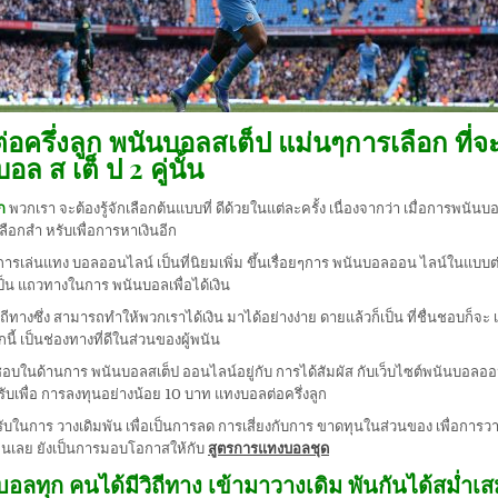
อครึ่งลูก พนันบอลสเต็ป แม่นๆการเลือก ที่จ
ล ส เต็ ป 2 คู่นั้น
ก
พวกเรา จะต้องรู้จักเลือกต้นแบบที่ ดีด้วยในแต่ละครั้ง เนื่องจากว่า เมื่อการพนั
ลือกสำ หรับเพื่อการหาเงินอีก
 การเล่นแทง บอลออนไลน์ เป็นที่นิยมเพิ่ม ขึ้นเรื่อยๆการ พนันบอลออน ไลน์ในแบบต
้เป็น แถวทางในการ พนันบอลเพื่อได้เงิน
ิถีทางซึ่ง สามารถทำให้พวกเราได้เงิน มาได้อย่างง่าย ดายแล้วก็เป็น ที่ชื่นชอบก็จ
นี้ เป็นช่องทางที่ดีในส่วนของผู้พนัน
ชอบในด้านการ พนันบอลสเต็ป ออนไลน์อยู่กับ การได้สัมผัส กับเว็บไซต์พนันบอลออน
บเพื่อ การลงทุนอย่างน้อย 10 บาท แทงบอลต่อครึ่งลูก
หรับในการ วางเดิมพัน เพื่อเป็นการลด การเสี่ยงกับการ ขาดทุนในส่วนของ เพื่อการว
เกินเลย ยังเป็นการมอบโอกาสให้กับ
สูตรการแทงบอลชุด
นบอลทุก คนได้มีวิถีทาง เข้ามาวางเดิม พันกันได้สม่ำเ