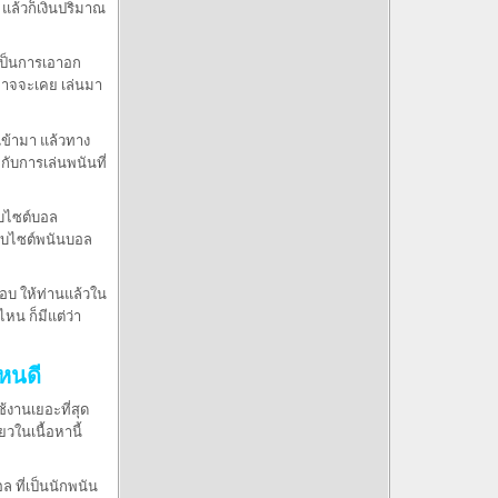
 แล้วก็เงินปริมาณ
เป็นการเอาอก
็อาจจะเคย เล่นมา
เข้ามา แล้วทาง
กับการเล่นพนันที่
ว็บไซต์บอล
เว็บไซต์พนันบอล
ตอบ ให้ท่านแล้วใน
หน ก็มีแต่ว่า
หนดี
้งานเยอะที่สุด
วในเนื้อหานี้
 ที่เป็นนักพนัน