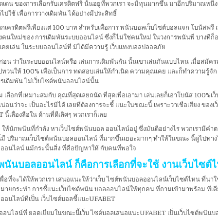
ุดเด่น ของการเลือกรับเครดิตฟรี นั้นอยู่ที่พวกเรา จะมีทุนมากขึ้น มาอีกปริมาณหนึ่ง
ไปใช้ เพื่อการวางเดิมพัน ได้อย่างมีประสิทธิ์
กเครดิตฟรีเพียงแต่ 100 บาท สำหรับเพื่อการ พนันบอลเว็บไซต์บอลแจก โบนัสฟรี 
วงคนใหม่ของ การเดิมพันระบบออนไลน์ ซึ่งก็ไม่ใช่คนใหม่ ในวงการพนันพี่ บางทีก
ไม่เคยเล่น ในระบบออนไลน์ที่ มิได้มีความรู้ เว็บแทงบอลปลอดภัย
น ว่าในระบบออนไลน์หรือ เล่นการเดิมพันกัน นั้นเขาเล่นกันแบบไหน เมื่อสมัคร
ปทวนให้ 100% เพื่อเป็นการ ทดสอบเล่นให้กำเนิด ความคุณเคย และก็ทำความรู้จัก 
ารเดิมพัน ไม่เว็บไซต์พนันออนไลน์นั้น
ม เลือกที่เหมาะสมกับ คุณที่สุดเลยถนัด ที่สุดเพื่อเอามา เล่นเลยก็เอาโบนัส 100%เ
อนว่าจะ เป็นอะไรมิได้ เลยที่ต้องการจะชี้ แนะในขณะนี้ เพราะว่าเชื่อเสียง ของ
้เลื่องลือใน ด้านที่ดีเลิศๆ พวกเราก็เลย
ห้นักพนันที่กำลัง หาเว็บไซต์พนันบอล ออนไลน์อยู่ ซึ่งมันดีอย่างไร พวกเรามีคำ
นี้มี ปริมาณเว็บไซต์พนันบอลออนไลน์ ที่มากขึ้นเยอะมากๆ ทำให้ในขณะ นี้ดูไปทางไ
ออนไลน์ แม้กระนั้นสิ่ง ที่คือปัญหาให้ กับคนที่พอใจ
นันบอลออนไลน์ ก็คือการเลือกที่จะใช้ งานเว็บไซต์ไ
พื่อที่จะได้ให้พวกเรา เสนอแนะให้ว่าเว็บ ไซต์พนันบอลออนไลน์เว็บไซต์ไหน ที่น่าใช
มายกระทำ การชี้แนะเว็บไซต์พนัน บอลออนไลน์ให้ทุกคน ที่ถามเข้ามาพร้อม ทีเดีย
 ออนไลน์ที่เป็น เว็บไซต์บอลชี้แนะUFABET
ออนไลน์ที่ ยอดเยี่ยมในขณะนี้เว็บ ไซต์บอลเสนอแนะUFABET เป็นเว็บไซต์พนันบอล