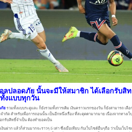
ลปลอดภัย นั้นจะมีให้สมาชิก ได้เลือกรับสิทธ
ทั้งแบบทุกวัน
ภัย
รวมทั้งแบบระดูและ ก็ยังรวมทั้งการเติม เงินคราวแรกของวัน ก็ยังสามารถ เลือก
ข้อจำกัด สำหรับเพื่อการถอนนั้น เป็นอีกหนึ่งเรื่อง ที่สะดุดตามากมาย เนื่องจากทางเว็
กรับสิทธิ์จำเป็น ต้องทำยอดเป็น
ดเงินฝาก แล้วก็ส่วนมากจะราวๆ 5 เท่า ซึ่งเมื่อเทียบ กับเว็บไซต์อื่นๆถือ ว่าเป็นเว็บ