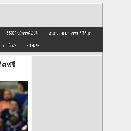
188BET บริการดีฉับไว
อันดับเว็บ บาคาร่า ที่ดีที่สุด
ร่า เว็บดีๆ
SITEMAP
ิตฟรี