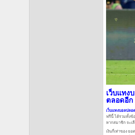
เว็บแทงบอ
ตลอดอีก 
เว็บแทงบอลปลอด
ฟรีนี้ ได้รวมทั้ง
หากสมาชิก จะเลือ
เงินกี่เท่าของ ยอ