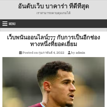
Skip
อันดับเว็บ บาคาร่า ที่ดีที่สุด
to
content
เราสามารถควบคุมเกมได้
MENU
เว็บพนันออนไลน์777 กับการเป็นอีกช่อง
ทางหนึ่งที่ยอดเยี่ยม
Posted on
กุมภาพันธ์ 4, 2022
by
admin