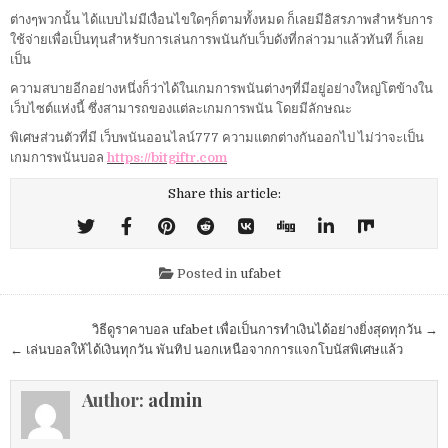
ต่างๆพวกนั้น ได้แบบไม่มีเงื่อนไขใดๆก็ตามทั้งหมด ก็เลยมีอิสรภาพสำหรับการ
ใช้จ่ายเพื่อเป็นทุนสำหรับการเล่นการพนันกับเว็บดังที่กล่าวมาแล้วทันที ก็เลย
เป็น
ความสบายอีกอย่างหนึ่งก็ว่าได้ในเกมการพนันต่างๆที่มีอยู่อย่างใหญ่โตข้างใน
เว็บไซต์แห่งนี้ ซึ่งสามารถของแต่ละเกมการพนัน โดยมีลักษณะ
พิเศษส่วนตัวที่มี เว็บพนันออนไลน์777 ความแตกต่างกันออกไป ไม่ว่าจะเป็น
เกมการพนันบอล
https://bitgiftr.com
Share this article:
Posted in
ufabet
เมนู
วิธีดูราคาบอล ufabet เพื่อเป็นการทำเงินได้อย่างยิ่งสุดทุกวัน →
นำทาง
← เล่นบอลให้ได้เงินทุกวัน พันทิป นอกเหนือจากการแจกโบนัสพิเศษแล้ว
เรื่อง
Author:
admin