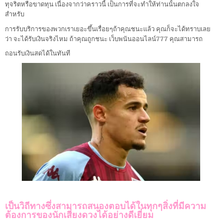
ทุจริตหรือขาดทุน เนื่องจากว่าคราวนี้ เป็นการที่จะทำให้ท่านนั้นตกลงใจ
สำหรับ
การรับบริการของพวกเราเยอะขึ้นเรื่อยๆถ้าคุณชนะแล้ว คุณก็จะได้ทราบเลย
ว่า จะได้รับเงินจริงไหม ถ้าคุณถูกชนะ เว็บพนันออนไลน์777 คุณสามารถ
ถอนรับเงินสดได้ในทันที
เป็นวิถีทางซึ่งสามารถสนองตอบได้ในทุกๆสิ่งที่มีความ
ต้องการของนักเสี่ยงดวงได้อย่างดีเยี่ยม