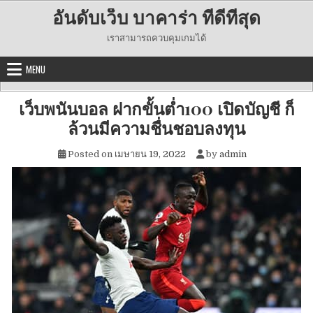
Skip
อันดับเว็บ บาคาร่า ที่ดีที่สุด
to
content
เราสามารถควบคุมเกมได้
MENU
เว็บพนันบอล ฝากขั้นต่ำ100 เปิดบัญชี ก็
ล้วนมีความชื่นชอบลงทุน
Posted on
เมษายน 19, 2022
by
admin