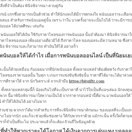
่งที่จำเป็นต้อง พินิจพิจารณา ควบคู่กัน
ณ์ แรกซึ่งสามารถเป็นตัวช่วย ทำให้นักแทงได้มีการตกลงใจ พนันบอลว่าจะเลือกคู่ 
ลงเสมอ สำหรับการพนันบอลคู่นั้น เพราะว่าใน บางครั้งอาจจะเป็นไปได้ ว่าจะมีกา
นบอล ได้ปวดศีรษะ เล่นกัน
่า พนันบอลให้ได้เงิน ใช้กับราคาไหลของการพนันบอล นั้นจำต้องมา พินิจพิจารณา
ราคาไหลของบอล เพียงอย่างเดียวมิได้ ถึงราคาไหล ของบอลจะมีความหมาย ซึ่งสา
ิจ พิจารณาและก็สามารถ ทำเงินให้ได้ อย่างเร็ว
ันบอลให้ได้กำไร เมื่อการพนันบอลออนไลน์ เป็นที่นิยมเยอะ
ะนั้นก็ด้วยเหมือน กันบ่อยมากที่นักพนันบอล ทั้งหลายแหล่จำต้องผิดหวัง กับราคา
รไหลของราคาบอลนั้น ในทุก ๆ เกมการแข่งขันชิงชัยนั้น ราคาที่ได้มาจะได้มาล่วงห
ารตีราคาให้ จาก นักวิเคราะห์ จากเจ้ามือ
https://bitgiftr.com
 ทั้งหลายแหล่กลุ่มนี้ก็ น้อยเกินไปที่จะเป็นราคาที่ น่าไว้ใจเป็นที่แน่ๆเสมอ นักลงทุ
ด้พวก นี้มาพินิจพิจารณาใส่ความเป็นได้ จากราคาก่อนหน้านี้ที่ผ่าน มาพนันบอลให้ 
ทำให้ได้เงินได้ อย่างไม่ยาก
ีส่วนช่วย พวกเราได้มากสำหรับ การที่จะพินิจพิจารณาลักษณะ ของบอลที่จะเป็นแถ
ย่าง ไม่ยากนัก และก็จะช่วยเพิ่มช่องทาง ให้กับพวกเราด้วย แม้กระนั้น ครั้งใดก็ต
ก็จำเป็นที่จะไม่ ประมาทแล้วก็จะต้อง ถ้วนถี่ในข้อมูลด้วย
ที่ทำให้พวกเราจะได้โอกาส ได้เงินจากการเล่นแทง บอลออ