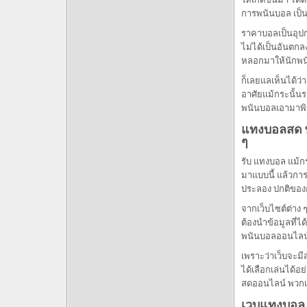
การพนันบอล เป็นสิ
ราคาบอลเป็นอุปกร
ไม่ได้เป็นอันตก
หลอกมาให้นักพนั
ก็เลยแลเห็นได้ว
อาศัยแม้กระนั้น
พนันบอลเอามาพิน
แทงบอลสด พน
ๆ
รับ แทงบอล แม้กร
มาแบบนี้ แล้วกา
ประลอง ปกติของก
จากเว็บไซต์ต่าง ๆ
ต้องนำข้อมูลที่ไ
พนันบอลออนไลน์ 
เพราะว่าเว็บจะม
ได้เลือกเล่นได้อ
สดออนไลน์ พวกเรา
เวบแทงบอล 