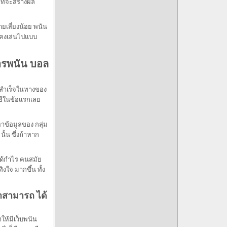
ที่จะสร้างผล
ายเสี่ยงน้อย พนัน
งคงเล่นไปแบบ
ารพนัน บอล
ล สำเร็จในทางของ
ธีในข้อแรกเลย
รหาข้อมูลของ กลุ่ม
นั้น ซึ่งถ้าหาก
ได้กำไร คนสมัย
ิงใจ มากขึ้น ทั้ง
ราสามารถ ได้
ให้มีเว็บพนัน