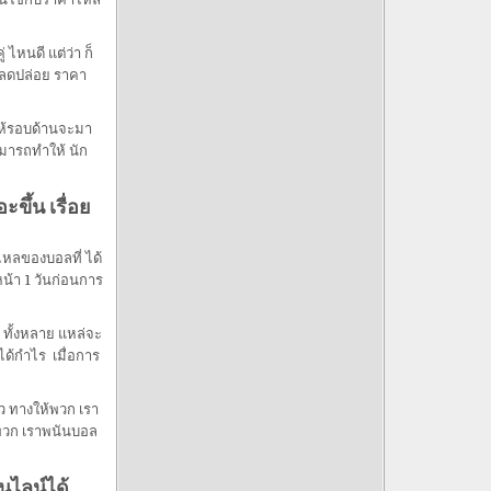
ไหนดี แต่ว่า ก็
รปลดปล่อย ราคา
ให้รอบด้านจะมา
มารถทำให้ นัก
ขึ้น เรื่อย
ไหลของบอลที่ ได้
น้า 1 วันก่อนการ
น ทั้งหลาย แหล่จะ
ได้กำไร เมื่อการ
ว ทางให้พวก เรา
ามพวก เราพนันบอล
นไลน์ได้