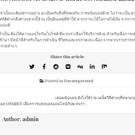
จำเป็นจะต้องทราบอย่าง ละเอียดกับสิ่งที่ส่งผลกับ การพนันบอลด้วย ไม่ว่าจะเป็น 
ถิติต่างๆสิ่งต่างๆพวกนี้ล้วน เป็นต้นเหตุที่ทำให้ พวกเราจะได้โอกาสได้เงิน จากก
แน่แท้
จำเป็น ต้องให้ความแน่ใจกับเว็บไซต์ ที่พวกเราเลือกใช้บริการด้วย สำหรับเพื่อการเ
ข้ามา มีหน้าที่สำหรับในการดำเนิน ชีวิตของพวกเราคงจะเนื่อง จากพวกเราปรารถน
ยจ่ายต่าง ๆ
Share this article:
Posted in
Uncategorized
เล่นพนันบอล ยังไงให้รวย เคล็ดวิธีต่างๆที่หลา
์บอล UFABET เลือกการแทงบอลออนไลน์กับพวกเรา
Author:
admin