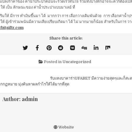
ยนแปลงราคาของ ค่าน้ำประปาค่อนจะรวดเร็วทันใจ รวมทั้งบางทีก็อาจจะควรต้องเป
ให้ เป็น ลักษณะของ ค่าน้ำประปาแบบมาเลย์ ที่
ิมให้ มีการ ทำเงินขึ้นมา ได้ มากกว่า การ เลือกวางเดิมพันด้วย การ เลือกค่าน้
่อให้ ผู้เข้าร่วมพนันมีความเสียเปรียบเกิดมา ได้ ไม่ มากมายก็น้อย สำหรับในการ ว
//bitgiftr.com
Share this article:
Posted in
Uncategorized
รับแทงบาคาร่าUFABET มีความง่ายสุดๆและก็สะดว
ูกกฏหมาย มุ่งค้นหาผลกำไรให้ได้มากที่สุด
Author:
admin
Website