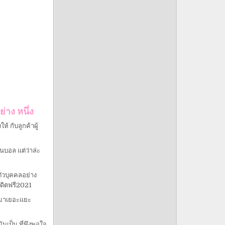
่าง หนึ่ง
้ กับลูกค้าผู้
นบอล แต่ว่าล่ะ
ตัวบุคคลอย่าง
รดิตฟรี2021
ับมาเยอะแยะ
นเป็น ที่พึงพอใจ