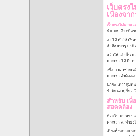
เว็บตรงไม
เนื่องจาก
เว็บตรงไม่ผ่านเอ
คุ้มเยอะที่สุดก็อ
จะ ได้ ทำให้ เงิ
จำต้องเบาๆ มาค
แล้วให้ เข้านั้น
พวกเรา ได้ ศึกษ
เพื่อเอามาช่วยเหล
พวกเรา จำต้องเอา
น่าจะแทงกลุ่มที่
จำต้องมาดูอีกว่าว
สำหรับ เพื
สอดคล้อง
ต้องกัน พวกเรา ค
พวกเรา จะทำยังไ
เสี่ยงทั้งหลายแห