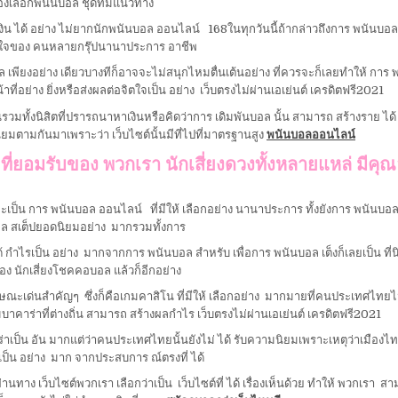
องเลือกพนันบอล ชุดที่มีแนวทาง
 เงิน ได้ อย่าง ไม่ยากนักพนันบอล ออนไลน์ 168ในทุกวันนี้ถ้ากล่าวถึงการ พนันบอล
่พอใจของ คนหลายกรุ๊ปนานาประการ อาชีพ
บอล เพียงอย่าง เดียวบางทีก็อาจจะไม่สนุกไหมตื่นเต้นอย่าง ที่ควรจะก็เลยทำให้ การ
าที่อย่าง ยิ่งหรือส่งผลต่อจิตใจเป็น อย่าง เว็บตรงไม่ผ่านเอเย่นต์ เครดิตฟรี2021
่นรวมทั้งนิสิตที่ปรารถนาหาเงินหรือคิดว่าการ เดิมพันบอล นั้น สามารถ สร้างราย ได้
ิยมตามกันมาเพราะว่า เว็บไซต์นั้นมีที่ไปที่มาตรฐานสูง
พนันบอลออนไลน์
น ที่ยอมรับของ พวกเรา นักเสี่ยงดวงทั้งหลายแหล่ มีค
จะเป็น การ พนันบอล ออนไลน์ ที่มีให้ เลือกอย่าง นานาประการ ทั้งยังการ พนันบ
อล สเต็ปยอดนิยมอย่าง มากรวมทั้งการ
ได้ กำไรเป็น อย่าง มากจากการ พนันบอล สำหรับ เพื่อการ พนันบอล เต็งก็เลยเป็น ที
ง นักเสี่ยงโชคคอบอล แล้วก็อีกอย่าง
ลักษณะเด่นสำคัญๆ ซึ่งก็คือเกมคาสิโน ที่มีให้ เลือกอย่าง มากมายที่คนประเทศไท
กมบาคาร่าที่ต่างถิ่น สามารถ สร้างผลกำไร เว็บตรงไม่ผ่านเอเย่นต์ เครดิตฟรี2021
าเป็น อัน มากแต่ว่าคนประเทศไทยนั้นยังไม่ ได้ รับความนิยมเพราะเหตุว่าเมืองไ
ลเป็น อย่าง มาก จากประสบการ ณ์ตรงที่ ได้
่านทาง เว็บไซต์พวกเรา เลือกว่าเป็น เว็บไซต์ที่ ได้ เรื่องเห็นด้วย ทำให้ พวกเรา 