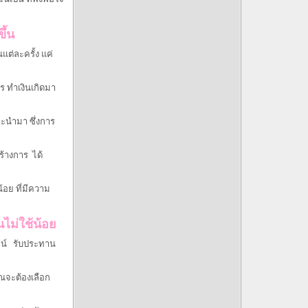
ึ้น
นแต่ละครั้ง แค่
ร ทำเงินเกิดมา
จะนำมา ซึ่งการ
ร้างการ ได้
้อย ที่มีความ
วนไม่ใช้น้อย
ไลน์ รับประทาน
ุณจะต้องเลือก