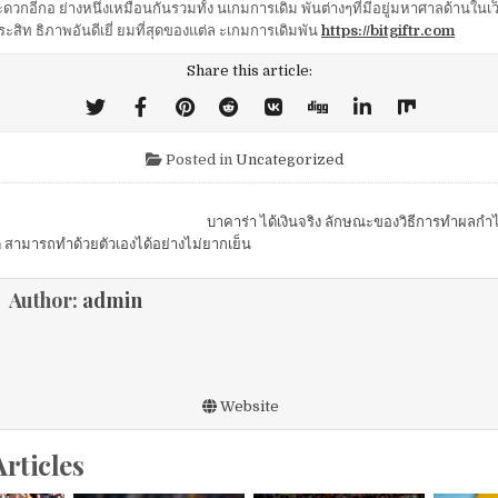
ดวกอีกอ ย่างหนึ่งเหมือนกันรวมทั้ง นเกมการเดิม พันต่างๆที่มีอยู่มหาศาลด้านในเว
ประสิท ธิภาพอันดีเยี่ ยมที่สุดของแต่ล ะเกมการเดิมพัน
https://bitgiftr.com
Share this article:
Posted in
Uncategorized
บาคาร่า ได้เงินจริง ลักษณะของวิธีการทำผลกำไรที
สามารถทำด้วยตัวเองได้อย่างไม่ยากเย็น
Author:
admin
Website
Articles