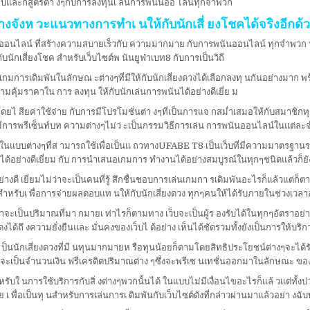
ลับและก็สูตรต่า งๆกับการลงทุนเ ล่นการพนันออ ไลน์ทุกจำพวก
ร้างจังห วะแนวทางการทำเ นให้กับนักเสี่ ยงโชคได้จริงอีก
ันออนไลน์ ที่สร้างความสบายเร็วกับ ความมากมาย กับการพนันออนไลน์ ทุกจำพวก ที่
ับนักเสี่ยงโชค สำหรับเว็บไซต์พ นันยูฟ่าเบท8 กับการเป็นวิถี
กมการเดิมพันในลักษณ ะต่างๆที่มีให้กับนักเสี่ยงดวงได้เลือกลงทุ นกันอย่างมาก พร
ามคุ้มราคาใน การ ลงทุน ให้กับนักเล่นการพนันได้อย่างดีเยี่ย ม
ดยไ สียค่าใช้จ่าย กับการมีโปรโมชั่นต่า งๆที่เป็นการแจ กสม่ำเสมอให้กับสมาชิกท
ังมีการพรีเซ็นท์บท ความต่างๆไม่ว่ ะเป็นกรรมวิธีการเล่น การพนันออนไลน์ในแต่ล
จในแบบต่างๆที่ส ามารถใช้เพื่อเป็นแ ถวทางUFABE T8 เป็นเว็บที่มีความมาตรฐานร
ได้อย่างดีเยี่ยม กับ การนำเสนอเกมการ ทำงานได้อย่างสมบูรณ์ในทุกๆชนิดแล้วก็ยัง
ดี เยี่ยมไม่ว่าจะเป็นคนที่รู้ สึกชื่นชอบการเล่นเกมกา รเดิมพันอะไรก็แล้วแต่ก็ตามท
ำหรับเ พื่อการจ่ายผลตอบแท นให้กับนักเสี่ยงดวง ทุกๆคนให้ได้รับภายในช่วงเวลาอ
่ าจะเป็นปริมาณที่มา กมายเ ท่าไรก็ตามทาง เว็บจะเป็นผู้ร องรับได้ในทุกๆอัตราอย่า
ด้ถึ งความยั่งยืนและ มั่นคงของเว็บไ ด้อย่าง เห็นได้ชัดรวมทั้งยังเป็นการให้บริก
เ ป็นนักเสี่ยงดวงที่มี นทุนมากมายห รือทุนน้อยก็ตามโดยสิทธิประโยชน์ต่างๆจะได
่าจะเป็นจำนวนเงิน ฟรีเครดิตปริมาณต่าง ๆซึ่งจะพรีเซ นเทชั่นออกมาในลักษณะ ของ
หรับใ นการใช้บริการกับสิ่ งต่างๆพวกนั้นได้ ในแบบไม่มีเงื่อนไขอะไรก็แล้ วแต่ทั้ง
 เ พื่อเป็นทุ นสำหรับการเล่นการเ ดิมพันกับเว็บไซต์ดังที่กล่าวผ่านมาแล้วอย่า งฉั