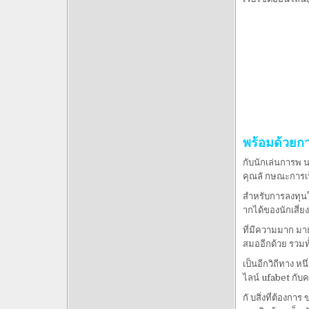
พร้อมด้วยกา
กับนักเล่นการพ น
คุณลั กษณะการเป็
สำหรับการลงทุนให
ากได้ของนักเสี่
ที่มีความมาก มาย
สมออีกด้วย รวม
เป็นอีกวิถีทาง หน
ไลน์ ufabet กับค
กั บสิ่งที่ต้องก