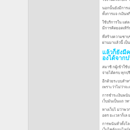
นอกนั้นยังมีการเ
ทั้งการแจ กเงิน
ใช้บริการใน แต่ล
มีการคิดยอดเทิร์
ที่สร้างความซาบซึ
ผ่านมาแล้วนี้ เป
แล้วก็ยังมี
องได้จากป
สมาชิ กผู้เข้าใช
จ่ายได้ครบ ทุกปร
อีกด้วยระบบสำหรั
เพราะว่าไม่ว่าจะ
การชำระเงินพนัน
เว็บมันเป็นแถ วท
ทางเว็บไ ม่ว่าพว
อดร ยะเวลาก็เล ย
การพนันทั่วทั้งโ
เว็บไซต์ออนไลน์