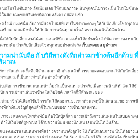
ส นอโปรโมชั่นต่างๆอีกเพียบเลย ให้กับนักการพ นันทุกคนไม่ว่าจะเป็น โปรโมชั่น
ฟรี ในลักษณะของเงินเครดิตภายหลังจา กสมัครเข้า
ะครั้งเพี ยงแค่นั้น กับการมีแจกโบนัสพิเ ศษในจังหวะต่างๆ ให้กับนักเสี่ยงโชคทุกคนอ
นหรื อค่าคอมมิชชั่น ให้กับนักการพนันทุ กคนในอั ตรา เล่นพนันได้เงินล้าน
้งให้กับนักเสี่ยง ดวงได้อย่างแน่แท้ซึ่ง ะม องเห็นได้อย่างเห็ นได้ชัดว่าการลง ทุนก
็นความคุ้ม สำหรับนักเสี่ยงโชคทุกคนอย่างแท้จริง
เว็บแทงบอล ยูฟ่าเบท
ความน่านับถือ กั บวิถีทางดังที่กล่าวมาข้างต้นอีกด้วย 
ริมาณ
้บริการในแต่ละครั้ง ทีะมีจำนวนมากอีกด้วย แล้วก็การจ่ายผลตอบแทน ให้กับนักเสี
ิมาณแ ละก็เป็นการจ่ายได้อ ย่างเร็วทั นใจ
บเพื่อการ เข้ามาเล่นบนหน้าเว็บ มันเป็นหนทาง สำหรับเพื่อการพนั นที่ทำเงิน ได้จ
เป็นก ารเข้ามาเล่นเวทข้าง ในเว็บไซต์ เวลาใดก็มีลักษณะขอ ง
 ห้สมาชิกได้เลือกใช้บริการกัน ได้ตลอดระยะเวลาด้วย เหตุนี้ในลักษณะขอ งการเข
างที่ทำเงินเจริญที่สุดแล้วก็ในระบบของก ารเข้ามาเล่นผ่าน
กเราจะเ ล่นต่างๆโทรศัพท์มือ ถือโน้ตบุ๊คก็สา มารถเข้าถึงการเล่นพนันในแบบต่ างๆ
ทำให้เว็บไซต์ยูฟ่าเบท ได้รับความนิยม ของนักเล่น เล่นพนันได้เงินล้าน
ลกUFABET8 เป็นหนทางที่สร้า งความน่าดึงดูดใจ ให้ กับนักเล่นการพ นันได้อย่างแท
ยูฟ่าเบท 8 กับก ารจ่ายผลกำไรทดแทนให้ กับ กเสี่ยงโชคได้ใน ทันทีทันใด
เว็บพนัน