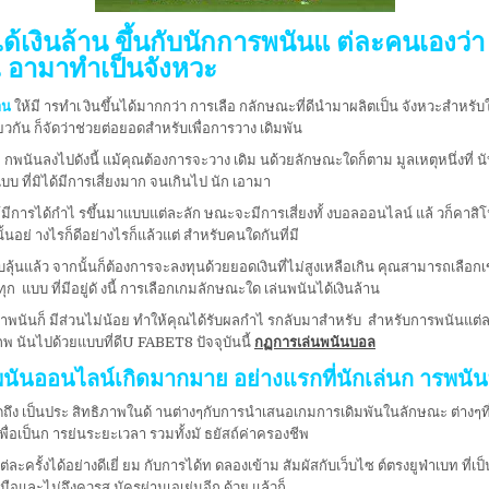
ด้เงินล้าน ขึ้นกับนักการพนันแ ต่ละคนเองว่า
 อามาทำเป็นจังหวะ
าน
ให้มี ารทำเ งินขึ้นได้มากกว่า การเลือ กลักษณะที่ดีนำมาผลิตเป็น จังหวะสำหรับ
ียวกัน ก็จัดว่าช่วยต่อยอดสำหรับเพื่อการวาง เดิมพัน
ือ กพนันลงไปดังนี้ แม้คุณต้องการจะวาง เดิม นด้วยลักษณะใดก็ตาม มูลเหตุหนึ่งที่ น
บบ ที่มิได้มีการเสี่ยงมาก จนเกินไป นัก เอามา
้มีการได้กำไ รขึ้นมาแบบแต่ละลัก ษณะจะมีการเสี่ยงทั้ งบอลออนไลน์ แล้ วก็คาสิ
้นอย่ างไรก็ดีอย่างไรก็แล้วแต่ สำหรับคนใดกันที่มี
อบลุ้นแล้ว จากนั้นก็ต้องการจะลงทุนด้วยยอดเงินที่ไม่สูงเหลือเกิน คุณสามารถเลือก
ุก แบบ ที่มีอยู่ดั งนี้ การเลือกเกมลักษณะใด เล่นพนันได้เงินล้าน
พนันก็ มีส่วนไม่น้อย ทำให้คุณได้รับผลกำไ รกลับมาสำหรับ สำหรับการพนันแต่ละครั
อกพ นันไปด้วยแบบที่ดีU FABET8 ปัจจุบันนี้
กฏการเล่นพนันบอล
์พนันออนไลน์เกิดมากมาย อย่างแรกที่นักเล่นก ารพนั
ิดถึง เป็นประ สิทธิภาพในด้ านต่างๆกับการนำเสนอเกมการเดิมพันในลักษณะ ต่างๆที
พื่อเป็นก ารย่นระยะเวลา รวมทั้งมั ธยัสถ์ค่าครองชีพ
ละครั้งได้อย่างดีเยี่ ยม กับการได้ท ดลองเข้าม สัมผัสกับเว็บไซ ต์ตรงยูฟ่าเบท ที่เป
ามือและไม่จึงควรส มัครผ่านเอเย่นอีก ด้วย แล้วก็