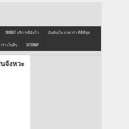
188BET บริการดีฉับไว
อันดับเว็บ บาคาร่า ที่ดีที่สุด
ร่า เว็บดีๆ
SITEMAP
็นจังหวะ