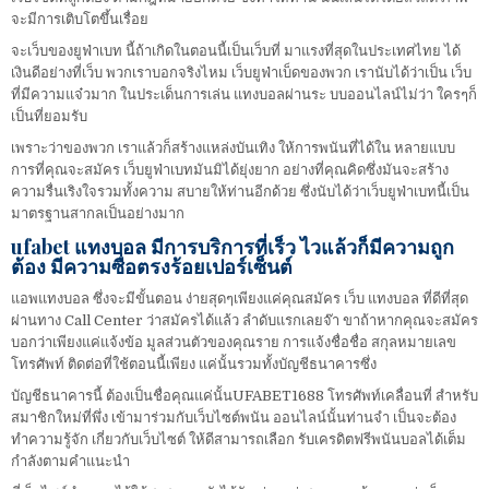
จะมีการเติบโตขึ้นเรื่อย
จะเว็บของยูฟ่าเบท นี้ถ้าเกิดในตอนนี้เป็นเว็บที่ มาแรงที่สุดในประเทศไทย ได้
เงินดีอย่างที่เว็บ พวกเราบอกจริงไหม เว็บยูฟ่าเบ็ดของพวก เรานับได้ว่าเป็น เว็บ
ที่มีความแจ๋วมาก ในประเด็นการเล่น แทงบอลผ่านระ บบออนไลน์ไม่ว่า ใครๆก็
เป็นที่ยอมรับ
เพราะว่าของพวก เราแล้วก็สร้างแหล่งบันเทิง ให้การพนันที่ได้ใน หลายแบบ
การที่คุณจะสมัคร เว็บยูฟ่าเบทมันมิได้ยุ่งยาก อย่างที่คุณคิดซึ่งมันจะสร้าง
ความรื่นเริงใจรวมทั้งความ สบายให้ท่านอีกด้วย ซึ่งนับได้ว่าเว็บยูฟ่าเบทนี้เป็น
มาตรฐานสากลเป็นอย่างมาก
ufabet แทงบอล มีการบริการที่เร็ว ไวแล้วก็มีความถูก
ต้อง มีความซื่อตรงร้อยเปอร์เซ็นต์
แอพแทงบอล ซึ่งจะมีขั้นตอน ง่ายสุดๆเพียงแค่คุณสมัคร เว็บ แทงบอล ที่ดีที่สุด
ผ่านทาง Call Center ว่าสมัครได้แล้ว ลำดับแรกเลยจ๊า ขาถ้าหากคุณจะสมัคร
บอกว่าเพียงแค่แจ้งข้อ มูลส่วนตัวของคุณราย การแจ้งชื่อชื่อ สกุลหมายเลข
โทรศัพท์ ติดต่อที่ใช้ตอนนี้เพียง แค่นั้นรวมทั้งบัญชีธนาคารซึ่ง
บัญชีธนาคารนี้ ต้องเป็นชื่อคุณแค่นั้นUFABET1688 โทรศัพท์เคลื่อนที่ สำหรับ
สมาชิกใหม่ที่พึ่ง เข้ามาร่วมกับเว็บไซต์พนัน ออนไลน์นั้นท่านจำ เป็นจะต้อง
ทำความรู้จัก เกี่ยวกับเว็บไซต์ ให้ดีสามารถเลือก รับเครดิตฟรีพนันบอลได้เต็ม
กำลังตามคำแนะนำ