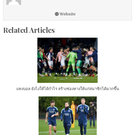
Website
Related Articles
แทงบอล ยังไงให้ได้กำไร สร้างช่องทางให้แก่สมาชิกได้มากขึ้น