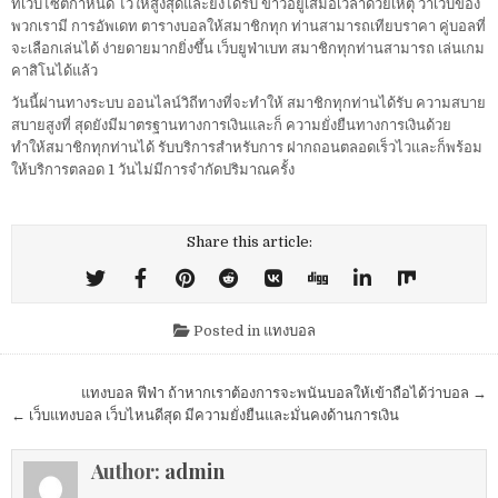
ที่เว็บไซต์กำหนด ไว้ให้สูงสุดและยังได้รับ ข่าวอยู่เสมอเวลาด้วยเหตุ ว่าเว็บของ
พวกเรามี การอัพเดท ตารางบอลให้สมาชิกทุก ท่านสามารถเทียบราคา คู่บอลที่
จะเลือกเล่นได้ ง่ายดายมากยิ่งขึ้น เว็บยูฟ่าเบท สมาชิกทุกท่านสามารถ เล่นเกม
คาสิโนได้แล้ว
วันนี้ผ่านทางระบบ ออนไลน์วิถีทางที่จะทำให้ สมาชิกทุกท่านได้รับ ความสบาย
สบายสูงที่ สุดยังมีมาตรฐานทางการเงินและก็ ความยั่งยืนทางการเงินด้วย
ทำให้สมาชิกทุกท่านได้ รับบริการสำหรับการ ฝากถอนตลอดเร็วไวและก็พร้อม
ให้บริการตลอด 1 วันไม่มีการจำกัดปริมาณครั้ง
Share this article:
Posted in
แทงบอล
เมนู
แทงบอล ฟีฟ่า ถ้าหากเราต้องการจะพนันบอลให้เข้าถือได้ว่าบอล →
นำทาง
← เว็บแทงบอล เว็บไหนดีสุด มีความยั่งยืนและมั่นคงด้านการเงิน
เรื่อง
Author:
admin