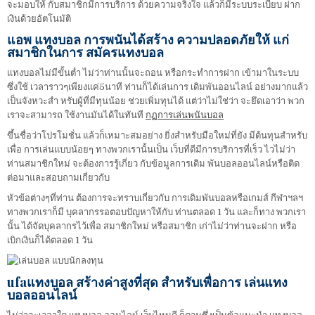
จะมอบให้ กับสมาชิกมีการบริการ ด้วยความจริงใจ แล้วก็มีระบบระเบียบ ฝาก
เงินด้วยอัตโนมัติ
แอพ แทงบอล การพนันได้สร้าง ความปลอดภัยให้ แก่
สมาชิกในการ สมัครแทงบอล
แทงบอลไม่มีขั้นต่ำ ไม่ว่าท่านนั้นจะถอน หรือกระทำการฝาก เข้ามาในระบบ
ซึ่งใช้ เวลาราวๆเพียงแค่5นาที ท่านก็ได้เล่นการ เดิมพันออนไลน์ อย่างมากแล้ว
เป็นจังหวะสำ หรับผู้ที่มีทุนน้อย ช่วยเพิ่มทุนได้ แต่ว่าไม่ใช่ว่า จะยึดเอาว่า พวก
เราจะสามารถ ใช้งานมันได้ในทันที
กฏการเล่นพนันบอล
ขึ้นชื่อว่าโปรโมชั่น แล้วก็เหมาะสมอย่าง ยิ่งสำหรับมือใหม่ที่ยัง มีต้นทุนสำหรับ
เพื่อ การเล่นแบบน้อยๆ ทางพวกเรานั้นเป็น เว็บที่ดีมีการบริการที่เร็ว ไวไม่ว่า
ท่านสมาชิกใหม่ จะต้องการรู้เกี่ยว กับข้อมูลการเดิม พันบอลออนไลน์หรือติด
ต่อมาและสอบถามเกี่ยวกับ
หัวข้อต่างๆที่ท่าน ต้องการจะทราบเกี่ยวกับ การเดิมพันบอลหรือเกมส์ กีฬาฯลฯ
ทางพวกเราก็มี บุคลากรรอตอบปัญหาให้กับ ท่านตลอด 1 วัน และก็ทาง พวกเรา
นั้น ได้จัดบุคลากรไว้เพื่อ สมาชิกใหม่ หรือสมาชิก เก่าไม่ว่าท่านจะฝาก หรือ
เบิกเงินก็ได้ตลอด 1 วัน
ufaแทงบอล สร้างค่าสูงที่สุด สำหรับเพื่อการ เล่นแทง
บอลออนไลน์