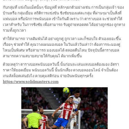
กับกลุ่มที่ แข่งในแม็ตนั้นๆ ข้อมูลที่ หลักๆยกตัวอย่างเช่น การเป็นกลุ่มเจ้า ของ
บ้านหรือ กลุ่มเยี่ยม สถิติการแข่งขัน ชิงชัยของแต่ละกลุ่ม
ที่ผ่านๆมาเป็นสิ่งที่
แฟนบอล หรือนักการพนันบอล เข้าใจกันดี เพราะว่า ตารางบอล จะช่วยทำให้
เวลาสำหรับ ในการชิงชัย เพื่อสามารถ รับดูถ่ายทอดสด ได้อย่างถูกช่อง ถูกทาง
รวมทั้งถูกเวลา
ทำให้สามารถ วางเดิมพันได้
อย่างถูกคู่ ถูกเวลา และก็ชอบใจ ตัวเองเยอะขึ้น
เรื่อยๆ ช่วยทำให้ คุณวางแผนมองบอล ในวันแล้ววันเล่าว่า ต้องการจะมองคู่
ไหนเป็นพิเศษ
หรือสามารถ มองบอลได้ ตลอดคืนไหม ปัจจุบันนี้ตารางบอล
สามารถความสบายสบายให้กับคุณไ ด้มากเพิ่มขึ้น
ด้วยเหตุว่า ตารางบอลพนันบอลวันนี้ นั้นก่อนจะเล่นแทงบอลต้องมอง อัตรา
ราคาให้ยอดเยี่ยม
พนันบอลวันนี้ นั้นนักเสี่ยง ดวงบอลออนไลน์ จำเป็นต้อง
เกมส์สล็อตเล่นยังไง ควบคุมสติก่อน จ่ายเงินพนันทุกๆครั้ง
https://www.solidmasters.com