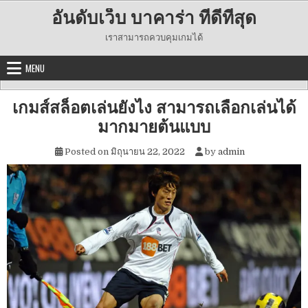
Skip
อันดับเว็บ บาคาร่า ที่ดีที่สุด
to
content
เราสามารถควบคุมเกมได้
MENU
เกมส์สล็อตเล่นยังไง สามารถเลือกเล่นได้
มากมายต้นแบบ
Posted on
มิถุนายน 22, 2022
by
admin