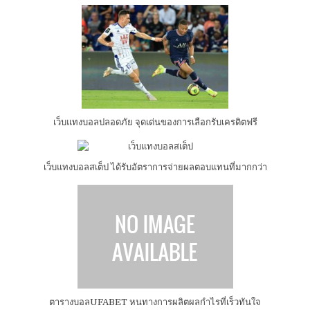
เว็บแทงบอลปลอดภัย จุดเด่นของการเลือกรับเครดิตฟรี
เว็บแทงบอลสเต็ป ได้รับอัตราการจ่ายผลตอบแทนที่มากกว่า
ตารางบอลUFABET หนทางการผลิตผลกำไรที่เร็วทันใจ