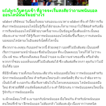
ufabetเว็บตรงเข้า ที่อาจจะเริ่มสงสัยว่าถามพนันบอล
ออนไลน์นั้นเริ่มอย่างไร
ufabet บริษัทแม่ วันนี้ผมก็เลยมาเสนอแนะแนวทาง ufabet ที่จะทำให้การเริ่ม
ต้นการพนันบอลออนไลน์นั้นรู้เรื่องได้ง่ายและก็สามารถเอาไปใช้ต่อสำหรับเพื่อ
การเริ่มพนันออนไลน์ได้ด้วยบางครั้งอาจจะเป็นข้อมูลเบื้องต้นแม้กระนั้นพอ
เพียงจะสามารถทำให้รู้เรื่องการพนันบอลออนไลน์เพิ่มขึ้นเรื่อยๆ การเล่นพนัน
บอลออนไลน์ตามเว็บอินเตอร์เน็ตทั้งโลกนั้น
ที่พวกเราจะลงทุน กับบอลจำพวกนี้ ด้วยเหตุว่า บอลที่ไม่มีแต้มต่อ เป็นบอลที่
เรียกว่าบอลสามหน้านั่นเอง ซึ่งมันเป็นบอล ที่จะเป็นผลแบบ ไหนก็ได้ ไม่ว่าจะ
เป็น แพ้ ชนะ หรือจนถึงเสมอ ถึงแม้ว่าบอล จะมีความห่างของชั้น
หรือลำดับ
พวกเราก็ชอบ มองเห็นแบบที่ไม่มีแต้มต่อได้ ซึ่ง แต้มต่อที่พวกเรา คุยกันว่าไม่มี
นั่นก็คือ บอล
ที่มีอีกทั้งต่อ รวมทั้งรองในขณะเดียวกัน พนันบอลมือใหม่ การพนันบอลสำหรับ
นักการพนันบอลมือใหม่
สำหรับคนใหม่ๆแล้ว เทคนิคดีๆ ที่น่าจะจำต้อง ทราบ
เป็นยังไงที่ จะบอกกัน เพื่อเริ่มทางฝันไปในโลกแทงบอลออน ไลน์พนันบอลมือ
ใหม่ ตัวช่วยที่ดีที่ เกมส์สล็อตเล่นยังไง จะทำให้นักเล่น การพนันบอลคนใหม่นั้น
รู้จักกับ การพนันบอลนั้น
จะมีกลเม็ดอะไรที่ จะมาบอกกับนักพนันบอล มือใหม่กัน สำหรับนักพนันบอล
คนใหม่ที่เข้ามา ฝึกพนันบอล ไม่ต้องกลัว ไม่ต้องสะดุ้ง เนื่องจากว่าเทคนิค