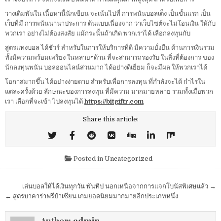
วางเดิมพันใน เนื้อหานี้นักเขียน จะเน้นไปที่ การพนันบอลเต็ง เป็นขั้นแรก เป็น
เว็บที่มี การพนันนานาประการ ต้นแบบเนื่องจาก ว่าเว็บไซต์จะไม่โอนเงิน ให้กับ
พวกเรา อย่างไม่ต้องสงสัย แม้กระนั้นถ้าเกิด พวกเราได้ เลือกลงทุนกับ
สูตรแทงบอล ได้ชัวร์ สำหรับในการให้บริการที่ดี มีความยั่งยืน ด้านการเงินรวม
ทั้งมีความพร้อมเพรียง ในหลายๆด้าน ที่จะสามารถรองรับ ในสิ่งที่ต้องการ ของ
นักลงทุนพนัน บอลออนไลน์ส่วนมาก ได้อย่างดีเยี่ยม ก็จะมีผล ให้พวกเราได้
โอกาสมากขึ้น ได้อย่างง่ายดาย สำหรับเพื่อการลงทุน ที่กำลังจะได้ กำไรใน
แต่ละครั้งด้วย ลักษณะของการลงทุน ที่มีความ มากมายหลาย รวมทั้งเมื่อพวก
เรา เลือกที่จะเข้า ไปลงทุนได้
https://bitgiftr.com
Share this article:
Posted in
Uncategorized
เมนู
เล่นบอลให้ได้เงินทุกวัน พันทิป นอกเหนือจากการแจกโบนัสพิเศษแล้ว →
นำทาง
← สูตรบาคาร่าฟรีป๋าเซียน เกมยอดนิยมมากมายอีกประเภทหนึ่ง
เรื่อง