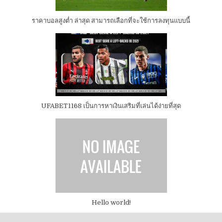
ราคาบอลสูงต่ำ ล่าสุด สามารถเลือกที่จะใช้การลงทุนแบบนี้
UFABET1168 เป็นการหาเงินเสริมที่เล่นได้ง่ายที่สุด
Hello world!