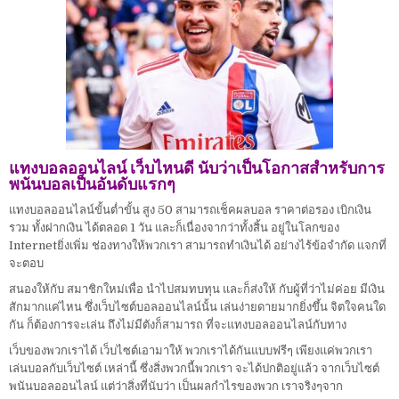
แทงบอลออนไลน์ เว็บไหนดี นับว่าเป็นโอกาสสำหรับการ
พนันบอลเป็นอันดับแรกๆ
แทงบอลออนไลน์ขั้นต่ำขั้น สูง 50 สามารถเช็คผลบอล ราคาต่อรอง เบิกเงิน
รวม ทั้งฝากเงิน ได้ตลอด 1 วัน และก็เนื่องจากว่าทั้งสิ้น อยู่ในโลกของ
Internetยิ่งเพิ่ม ช่องทางให้พวกเรา สามารถทำเงินได้ อย่างไร้ข้อจำกัด แจกที่
จะตอบ
สนองให้กับ สมาชิกใหม่เพื่อ นำไปสมทบทุน และก็ส่งให้ กับผู้ที่ว่าไม่ค่อย มีเงิน
สักมากแค่ไหน ซึ่งเว็บไซต์บอลออนไลน์นั้น เล่นง่ายดายมากยิ่งขึ้น จิตใจคนใด
กัน ก็ต้องการจะเล่น ถึงไม่มีตังก็สามารถ ที่จะแทงบอลออนไลน์กับทาง
เว็บของพวกเราได้ เว็บไซต์เอามาให้ พวกเราได้กันแบบฟรีๆ เพียงแค่พวกเรา
เล่นบอลกับเว็บไซต์ เหล่านี้ ซึ่งสิ่งพวกนี้พวกเรา จะได้ปกติอยู่แล้ว จากเว็บไซต์
พนันบอลออนไลน์ แต่ว่าสิ่งที่นับว่า เป็นผลกำไรของพวก เราจริงๆจาก