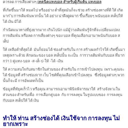
ควรลด การเสี่ยงต่างๆ
เทคนิคแทงบอล สำหรับผู้เริ่มต้น แทงบอล
ที่เกิดขึ้นมาให้ หมดไป หรืออย่าง ต่ำที่สุดมันก็จะช่วย สร้างช่องทางที่ดี ให้ เกิด
มาก ับ การเดิมพันพวกนั้น ได้ อย่าง น่าดึงดูดมาก ขึ้นเรื่อยๆ
พนันบอล สเต็ปให้
ได้ เงิน มิได้
กำเนิดแนวทางที่ยุ่งยากมาก เกินไปนัก แม้ผู้วางเดิมพันรู้จักที่จะเปลี่ยนแปลง
การเดิมพัน หรือลด การเสี่ยงต่างๆ ของ บอล ที่คุณเลือกเอามาพนันกับบอล ส
เต็ป
ให้ เหลือต่ำที่สุดได้ มันก็ย่อมได้ ช่องสำหรับใน การ สร้างผลกำไรให้ เกิดขึ้นมา
เหตุเพราะด้วย ลักษณะของ บอล สเต็ปนั้น จะเป็น การวางเดิมพันกับบอล ที่มาก
กว่า 1 คู่แทง-บอล -ส-เต็-ป-ให้ -ได้ -เงิน
ให้ ความสนใจกับสมาชิกในส่วนของ สำหรับใน การเข้าไปลงทุน เพราะคุณจะ
ได้ ข้อมูลที่ สร้างช่องจาก เว็บ ไซต์ที่คุณเลือกเข้าไปลงทุน ซึ่งข้อมูลต่างๆ พวก
นั้นก็จะมี การอัพเดทก็เป็น
ข้อมูลที่ทัยุคเร็วไว หรือคุณ สามารถเอามาพินิจพิจารณาให้ สร้างจังหวะใน
ส่วนของ สำหรับเพื่อ การเลือกคู่บอล กับ การลงทุน ในรูปแบบของ การลงทุน
กับบอล สเต็ปให้ ได้ เงิน
ทำให้ ท่าน สร้างช่องได้ เงินใช้จาก การลงทุน ไม่
ยากเพราะ