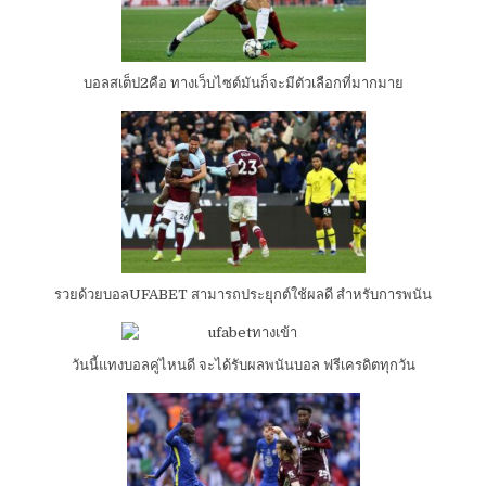
บอลสเต็ป2คือ ทางเว็บไซต์มันก็จะมีตัวเลือกที่มากมาย
รวยด้วยบอลUFABET สามารถประยุกต์ใช้ผลดี สำหรับการพนัน
วันนี้แทงบอลคู่ไหนดี จะได้รับผลพนันบอล ฟรีเครดิตทุกวัน