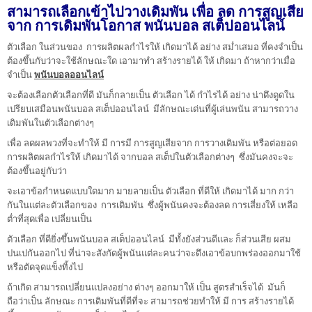
สามารถเลือกเข้าไปวางเดิมพัน เพื่อ ลด การสูญเสีย
จาก การเดิมพันโอกาส พนันบอล สเต็ปออนไลน์
ตัวเลือก ในส่วนของ การผลิตผลกำไรให้ เกิดมาได้ อย่าง สม่ำเสมอ ที่คงจำเป็น
ต้องขึ้นกับว่าจะใช้ลักษณะใด เอามาทำ สร้างรายได้ ให้ เกิดมา ถ้าหากว่าเมื่อ
จำเป็น
พนันบอลออนไลน์
จะต้องเลือกตัวเลือกที่ดี มันก็กลายเป็น ตัวเลือก ได้ กำไรได้ อย่าง น่าดึงดูดใน
เปรียบเสมือน
พนันบอล สเต็ปออนไลน์ มีลักษณะเด่นที่ผู้เล่นพนัน สามารถวาง
เดิมพันในตัวเลือกต่างๆ
เพื่อ ลดผลพวงที่จะทำให้ มี การมี การสูญเสียจาก การวางเดิมพัน หรือต่อยอด
การผลิตผลกำไรให้ เกิดมาได้ จากบอล สเต็ปในตัวเลือกต่างๆ ซึ่งมันคงจะจะ
ต้องขึ้นอยู่กับว่า
จะเอาข้อกำหนดแบบใดมาก มายลายเป็น ตัวเลือก ที่ดีให้ เกิดมาได้ มาก กว่า
กันในแต่ละตัวเลือกของ การเดิมพัน ซึ่งผู้พนันคงจะต้องลด การเสี่ยงให้ เหลือ
ต่ำที่สุดเพื่อ เปลี่ยนเป็น
ตัวเลือก ที่ดียิ่งขึ้น
พนันบอล สเต็ปออนไลน์ มีทั้งยังส่วนดีและ ก็ส่วนเสีย ผสม
ปนเปกันออกไป ที่น่าจะสังกัดผู้พนันแต่ละคนว่าจะดึงเอาข้อบกพร่องออกมาใช้
หรือตัดจุดแข็งทิ้งไป
ถ้าเกิด สามารถเปลี่ยนแปลงอย่าง ต่างๆ ออกมาให้ เป็น สูตรสำเร็จได้ มันก็
ถือว่าเป็น ลักษณะ การเดิมพันที่ดีที่จะ สามารถช่วยทำให้ มี การ สร้างรายได้