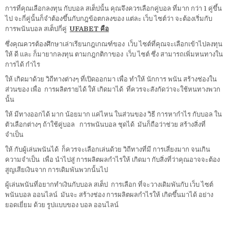
การที่คุณเลือกลงทุน กับบอล สเต็ปนั้น คุณจึงควรเลือกคู่บอล ที่มาก กว่า 1 คู่ขึ้น
ไป จะกี่คู่นั้นก็จำต้องขึ้นกับกฎข้อตกลงของ แต่ละ เว็บ ไซต์ว่า จะต้องเริ่มกับ
การพนันบอล สเต็ปกี่คู่
UFABET คือ
ซึ่งคุณควรต้องศึกษาเล่าเรียนกฎเกณฑ์ของ เว็บ ไซต์ที่คุณจะเลือกเข้าไปลงทุน
ให้ ดี และ ก็มายากลงทุน ตามกฎกติกาของ เว็บ ไซต์ ซึ่ง สามารถเพิ่มหนทางใน
การได้ กำไร
ให้ เกิดมาด้วย วิถีทางต่างๆ ที่เปิดออกมา เพื่อ ทำให้ นักการ พนัน สร้างช่องใน
ส่วนของ เพื่อ การผลิตรายได้ ให้ เกิดมาได้ ที่ควรจะสังกัดว่าจะใช้หนทางพวก
นั้น
ให้ มีทางออกได้ มาก น้อยมาก แค่ไหน ในส่วนของ วิธี การหากำไร กับบอล ใน
ตัวเลือกต่างๆ
ถ้าใช้คู่บอล การพนันบอล ชุดได้ มันก็ถือว่าช่วย สร้างสิ่งที่
จำเป็น
ให้ กับผู้เล่นพนันได้ ก็ควรจะเลือกเล่นด้วย วิถีทางที่มี การเสี่ยงมาก จนเกิน
ความจำเป็น เพื่อ นำไปสู่ การผลิตผลกำไรให้ เกิดมา กับสิ่งที่ว่าคุณอาจจะต้อง
สูญเสียเงินจาก การเดิมพันพวกนั้นไป
ผู้เล่นพนันที่อยากทำเงินกับบอล สเต็ป การเลือก ที่จะวางเดิมพันกับ เว็บ ไซต์
พนันบอล ออนไลน์ มันจะ สร้างช่อง การผลิตผลกำไรให้ เกิดขึ้นมาได้ อย่าง
ยอดเยี่ยม ด้วย รูปแบบของ บอล ออนไลน์