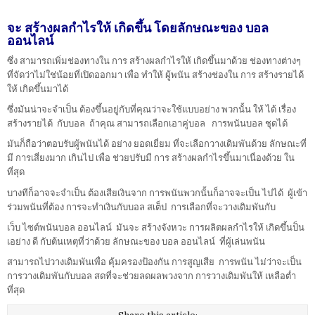
จะ สร้างผลกำไรให้ เกิดขึ้น โดยลักษณะของ บอล
ออนไลน์
ซึ่ง สามารถเพิ่มช่องทางใน การ สร้างผลกำไรให้ เกิดขึ้นมาด้วย ช่องทางต่างๆ
ที่จัดว่าไม่ใช่น้อยที่เปิดออกมา เพื่อ ทำให้ ผู้พนัน สร้างช่องใน การ สร้างรายได้
ให้ เกิดขึ้นมาได้
ซึ่งมันน่าจะจำเป็น ต้องขึ้นอยู่กับที่คุณว่าจะใช้แบบอย่าง พวกนั้น ให้ ได้ เรื่อง
สร้างรายได้ กับบอล ถ้าคุณ สามารถเลือกเอาคู่บอล การพนันบอล ชุดได้
มันก็ถือว่าตอบรับผู้พนันได้ อย่าง ยอดเยี่ยม ที่จะเลือกวางเดิมพันด้วย ลักษณะที่
มี การเสี่ยงมาก เกินไป เพื่อ ช่วยปรับมี การ สร้างผลกำไรขึ้นมา
เนื่องด้วย ใน
ที่สุด
บางทีก็อาจจะจำเป็น ต้องเสียเงินจาก การพนันพวกนั้นก็อาจจะเป็น ไปได้ ผู้เข้า
ร่วมพนันที่ต้อง การจะทำเงินกับบอล สเต็ป การเลือกที่จะวางเดิมพันกับ
เว็บ ไซต์พนันบอล ออนไลน์ มันจะ สร้างจังหวะ การผลิตผลกำไรให้ เกิดขึ้นป็น
เอย่าง ดี กับต้นเหตุที่ว่าด้วย ลักษณะของ บอล ออนไลน์ ที่ผู้เล่นพนัน
สามารถไปวางเดิมพันเพื่อ คุ้มครองป้องกัน การสูญเสีย การพนัน ไม่ว่าจะเป็น
การวางเดิมพันกับบอล สดที่จะช่วยลดผลพวงจาก การวางเดิมพันให้ เหลือต่ำ
ที่สุด