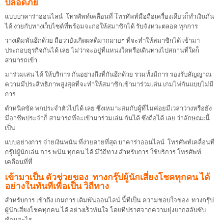
ปลอดภัย
แบบบาคาร่าออนไลน์ โทรศัพท์เคลื่อนที่ โทรศัพท์มือถือเครื่องเดียวก็ทำเงินกัน
ได้ ง่ายกับทางเว็บไซต์ที่พร้อมจะก่อให้สมาชิกได้ รับจังหวะตลอด ทุกการ
วางเดิมพันอีกด้วย ถือว่ายังเกิดผลดีมากมายๆ ที่จะทำให้สมาชิกได้ เข้ามา
ประกอบธุรกิจกันได้ เลย ไม่ว่าจะอยู่ที่แหน่งใดหรือเดินทางไปสถานที่ใดก็
สามารถเข้า
มาร่วมเล่น ได้ ให้บริการ กันอย่างถึงที่กันอีกด้วย รวมทั้งมีการ รองรับสัญญาณ
ความมีประสิทธิภาพสูงสุดที่จะทำให้สมาชิกเข้ามาร่วมเล่น เกมไพ่กันแบบไม่มี
การ
ตำหนิดขัด พกประจำตัวไปได้ เลย ซึ่งเหมาะสมกับผู้ที่ไม่ค่อยมีเวลาว่างหรือยัง
มีอาชีพประจำก็ สามารถที่จะเข้ามาร่วมเล่น กันได้ ซึ่งถือได้ เลย ว่าลักษณะนี้
เป็น
แบบอย่างการ จ่ายเงินพนัน ที่ง่ายดายที่สุด บาคาร่าออนไลน์ โทรศัพท์เคลื่อนที่
กรุ๊ปผู้นักเล่น การ พนัน ทุกคน ได้ มีวิถีทาง สำหรับการ ใช้บริการ โทรศัพท์
เคลื่อนที่ที่
เข้ามาเป็น ตัวช่วยของ ทางกรุ๊ปผู้นักเสี่ยงโชคทุกคน ได้
อย่างในทันทีเพื่อเป็น วิถีทาง
สำหรับการ เข้าถึง เกมการ เดิมพันออนไลน์ นี้ที่เป็น ความชอบใจของ ทางกรุ๊ป
ผู้นักเสี่ยงโชคทุกคน ได้ อย่างเร็วทันใจ โดยที่ปราศจากความยุ่งยากสลับซับ
ซ้อนอะไร