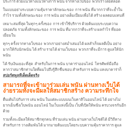
ประการ ด้วยแนวทางแนวทางการ พนัน จากทางเว็บของ พวกเราโดยตลอด
ในแบบอย่างระบบความคุ้มราคาลักษณะของ การ พนัน ที่มากกว่าที่จะย้ำใน
กำไร รวมทั้งลักษณะของ การ พนัน อย่างเต็มเปี่ยมเพื่อได้ สร้าง ผลตอบแทนที่
เหมาะสมที่สุด ในทุกๆ ครั้งของ การ เข้าใช้บริการ ด้วยต้นแบบระบบความ
ปลอดภัย รวมทั้งลักษณะของ การ พนัน ที่มากกว่าที่จะสร้าง ผลกำไร ที่ยอด
เยี่ยมใน
ทุกๆ ครั้งจากทางเว็บของ พวกเราอย่างสม่ำเสมอได้ ผลสำเร็จผลดีเป็น อย่าง
มากให้กับนักพนัน ได้ สร้าง รายได้ ผ่านเว็บของ พวกเราที่จะมีการ ดูแลให้นัก
พนัน
ได้ รับเงินเยอะที่สุด สำหรับในการ พนัน บาคาร่าออนไลน์ โทรศัพท์มือถือ
หากว่าสมาชิกท่านใดที่ผมไปถึงรู้สึกชื่นชอบ สำหรับการ พนัน แทงบาคาร่าก็
สปอร์ตพูลทีเด็ดเด็ดจริง
สามารถที่จะเข้ามาร่วมเล่น พนัน ผ่านทางเว็บได้
ง่ายรวมทั้งจะมีผลให้สมาชิกสร้าง ความระทึกใจ
ตื่นเต้นไปกับการ เล่น พนัน ในแต่ละแบบบนเว็บคาสิโนออนไลน์ ได้ อย่างไม่
ยากเย็นซึ่งเว็บพนัน ออนไลน์ ในเว็บแห่งนี้เป็น เว็บที่เปิดให้พนัน ครบวงจรกันอีก
ด้วย
รวมทั้งจะมีผลให้สมาชิกทุกคน ที่ร่วมเล่น พนัน ผ่านทางเว็บไซต์ได้ มีวิถีทาง
สำหรับการ วางเดิมพันได้ มากมายต้นแบบโดยระบบความคุ้มราคาการ ดูแล