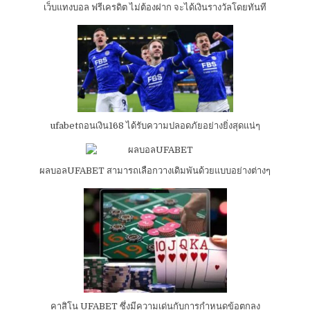
เว็บแทงบอล ฟรีเครดิต ไม่ต้องฝาก จะได้เงินรางวัลโดยทันที
ufabetถอนเงิน168 ได้รับความปลอดภัยอย่างยิ่งสุดแน่ๆ
ผลบอลUFABET สามารถเลือกวางเดิมพันด้วยแบบอย่างต่างๆ
คาสิโน UFABET ซึ่งมีความเด่นกับการกำหนดข้อตกลง