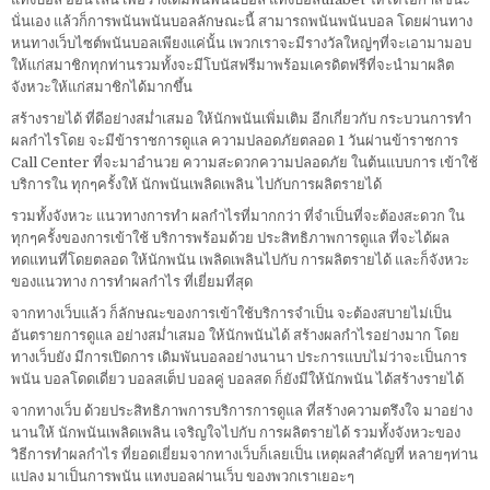
นั่นเอง แล้วก็การพนันพนันบอลลักษณะนี้ สามารถพนันพนันบอล โดยผ่านทาง
หนทางเว็บไซต์พนันบอลเพียงแค่นั้น เพวกเราจะมีรางวัลใหญ่ๆที่จะเอามามอบ
ให้แก่สมาชิกทุกท่านรวมทั้งจะมีโบนัสฟรีมาพร้อมเครดิตฟรีที่จะนำมาผลิต
จังหวะให้แก่สมาชิกได้มากขึ้น
สร้างรายได้ ที่ดีอย่างสม่ำเสมอ ให้นักพนันเพิ่มเติม อีกเกี่ยวกับ กระบวนการทำ
ผลกำไรโดย จะมีข้าราชการดูแล ความปลอดภัยตลอด 1 วันผ่านข้าราชการ
Call Center ที่จะมาอำนวย ความสะดวกความปลอดภัย ในต้นแบบการ เข้าใช้
บริการใน ทุกๆครั้งให้ นักพนันเพลิดเพลิน ไปกับการผลิตรายได้
รวมทั้งจังหวะ แนวทางการทำ ผลกำไรที่มากกว่า ที่จำเป็นที่จะต้องสะดวก ใน
ทุกๆครั้งของการเข้าใช้ บริการพร้อมด้วย ประสิทธิภาพการดูแล ที่จะได้ผล
ทดแทนที่โดยตลอด ให้นักพนัน เพลิดเพลินไปกับ การผลิตรายได้ และก็จังหวะ
ของแนวทาง การทำผลกำไร ที่เยี่ยมที่สุด
จากทางเว็บแล้ว ก็ลักษณะของการเข้าใช้บริการจำเป็น จะต้องสบายไม่เป็น
อันตรายการดูแล อย่างสม่ำเสมอ ให้นักพนันได้ สร้างผลกำไรอย่างมาก โดย
ทางเว็บยัง มีการเปิดการ เดิมพันบอลอย่างนานา ประการแบบไม่ว่าจะเป็นการ
พนัน บอลโดดเดี่ยว บอลสเต็ป บอลคู่ บอลสด ก็ยังมีให้นักพนัน ได้สร้างรายได้
จากทางเว็บ ด้วยประสิทธิภาพการบริการการดูแล ที่สร้างความตรึงใจ มาอย่าง
นานให้ นักพนันเพลิดเพลิน เจริญใจไปกับ การผลิตรายได้ รวมทั้งจังหวะของ
วิธีการทำผลกำไร ที่ยอดเยี่ยมจากทางเว็บก็เลยเป็น เหตุผลสำคัญที่ หลายๆท่าน
แปลง มาเป็นการพนัน แทงบอลผ่านเว็บ ของพวกเราเยอะๆ