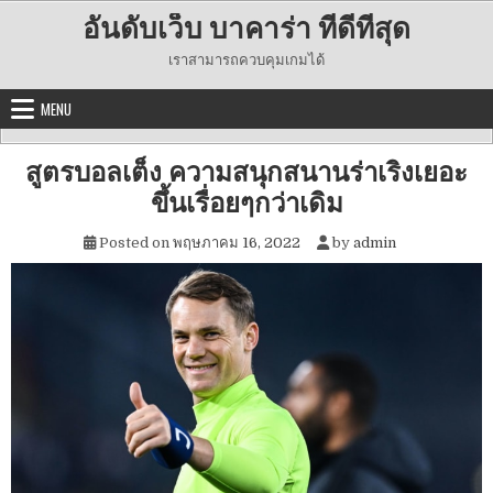
Skip
อันดับเว็บ บาคาร่า ที่ดีที่สุด
to
content
เราสามารถควบคุมเกมได้
MENU
สูตรบอลเต็ง ความสนุกสนานร่าเริงเยอะ
ขึ้นเรื่อยๆกว่าเดิม
Posted on
พฤษภาคม 16, 2022
by
admin