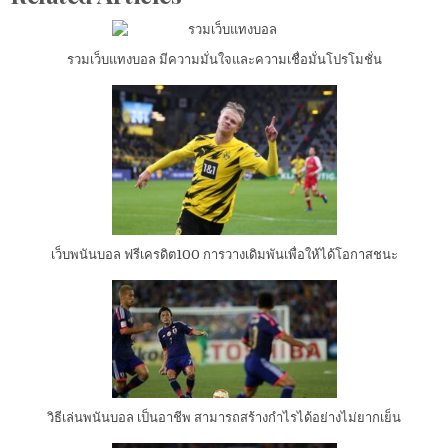
รวมเว็บแทงบอล มีความมั่นใจและความเชื่อมั่นโปรโมชั่น
เว็บพนันบอล ฟรีเครดิต100 การวางเดิมพันเพื่อให้ได้โอกาสชนะ
วิธีเล่นพนันบอล เป็นอาชีพ สามารถสร้างกำไรได้อย่างไม่ยากเย็น