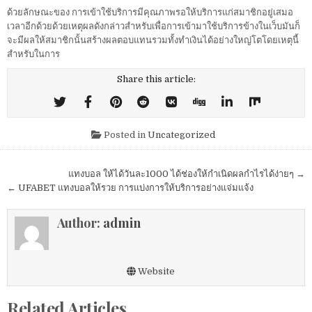
ด้วยลักษณะของ การเข้าใช้บริการมีคุณภาพรอให้บริการแก่สมาชิกอยู่เสมอ
เวลาอีกด้วยด้วยเหตุผลดังกล่าวสำหรับเพื่อการเข้ามาใช้บริการข้างในเว็บมันก็
จะมีผลให้สมาชิกนั้นสร้างผลตอบแทนรวมทั้งทำเงินได้อย่างใหญ่โตโดยเหตุนี้
สำหรับในการ
Share this article:
Posted in
Uncategorized
เมนู
แทงบอล ให้ได้วันละ1000 ได้ช่องให้กำเนิดผลกำไรได้ง่ายๆ →
นำทาง
← UFABET แทงบอลให้รวย การแบ่งการให้บริการอย่างแจ่มแจ้ง
เรื่อง
Author:
admin
Website
Related Articles