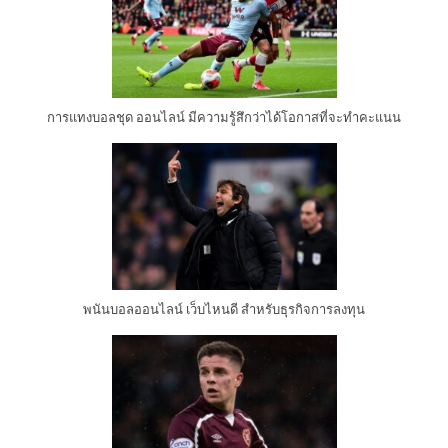
การแทงบอลชุด ออนไลน์ มีความรู้สึกว่าได้โอกาสที่จะทำคะแนน
พนันบอลออนไลน์ เว็บไหนดี สำหรับธุรกิจการลงทุน