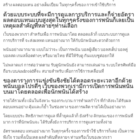
สร้าง ผลตอบแทน อย่างเต็มเปี่ยม ในทุกๆครั้งของ การเข้าใช้บริการ
ด้วยแบบระบบที่จะมีการดูแลการบริการและก็จ่ายอัตรา
ผลตอบแทนแบบสูงสุดในทุกๆครั้งของการพนันก็เลยเป็น
เหตุผลสำคัญที่หลายๆท่านเลือก
เว็บของพวกเรา สำหรับเพื่อ การพนันมาโดย ตลอดแล้วก็ แบบระบบการดูแล
การบริการที่ จะส่งผลทด แทนอย่างมาก ให้กับนักพนันสะดวกด้วยการ
พนันอย่างมากมาย แบบไม่ว่าจะ เป็นการพนัน บอลผู้เดียว บอลสเต็ป บอลคู่
บอลสด เกมสล็อตต่างๆ หรือมวยไทย ที่มีให้รับดู กันแบบชูต่อยกให้
ไม่พลาดแก่ การต่อว่าดตาม รับดูนักพนันยัง สามารถเล่นผ่าน ระบบโทรศัพท์มือ
ถือระบบAndroidที่จะ สบายสำหรับ เพื่อการใช้การเคลื่อนที่
ของตารางการแข่งขันชิงชัยได้ตลอดระยะเวลาอีกด้วย
พนันบอลโปรดีๆ เว็บของพวกเรามีการเปิดการพนันพนัน
บนมาโดยตลอดเพื่อนักพนันได้สร้าง
รายได้รวมทั้ง เน้นในจังหวะ ของกระบวน การทำผลกำไร ที่กำลังจะได้รับผล
ตอบแทนอย่าง คุ้มและก็ย้ำ ในช่องทาง ของการผลิต รายได้เป็นอย่างมาก
โดยแบบประ สิทธิภาพการดูแล ที่ล้ำยุคแล้วก็ ยังสร้าง ลักษณะของ การพนันที่
มาก กว่าที่นักพนันจะ ได้รับทั้งยัง การบริการ การดูแลรวมทั้งจ่าย
อัตราผลตอบ แทนอย่างมาก ในทุกๆครั้ง ของการเข้าใช้ บริการก็เลย เป็นความ
พึงใจ รวมทั้งเป็นเหตุ ผลสำคัญที่หลายๆ ท่านหรือเว็บของพวกเรา