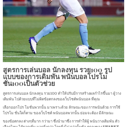
สูตรการเล่นบอล นักลงทุน รวย100 รูป
แบบของการเดิมพัน พนันบอลโปรโม
ชั่น100เป็นตัวช่วย
สูตรการเล่นบอล นักลงทุน รวย100 ทำให้ปรับมีการสร้างผลกำไรขึ้นมา ผู้วาง
เดิมพัน ไปด้วยแบบที่ไม่ผิดข้อตกลงของเว็บไซต์พนันบอล ที่คุณ
เลือกออกโปร โมชั่นพวกนั้น มาเพราะด้วย ลักษณะของ การพนันด้วย การใช้
โปรโม ชั่นใดก็ตาม ของเว็บไซต์ พนันบอลพวกนั้น ย่อมจะต้อง มีลักษณะ
ของข้อตกลง ต่างๆที่มาก กว่ามา ซึ่งนำมาซึ่ง การทำให้ผู้ พนันวางเดิมพัน ตัว
เลือกไหน ได้ยากเพิ่ม มากยิ่งกว่า โดยยิ่งไป กว่านั้นข้อ ตกลงของ
UFABET