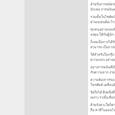
สำหรับการสมัครเข
นักเล่น การพนันท
รวมทั้งเว็บไซต์พ
ผ่านเอเย่นต์อะไร 
ทุกคนอย่างแน่แท้
ลงทุน ให้กับผู้น
ก็เลยเป็นการได้รั
สามารถ เป็นการ
ให้สำหรับในกรุ๊ป
ความแน่ๆ อย่างยอ
อย่างการพนันที่เ
กับความยาก ง่ายข
ความต้องการของคน
โทรศัพท์ เคลื่อน
จิตใจได้ สิ่งหนึ
เพราะว่าเมื่อเลือก
ด้วยจังหวะใดก็ตา
ถือ คาสิโนออนไลน