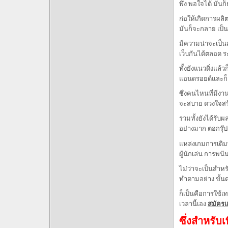
พึง พอใจได้ มันก
ก่อให้เกิดการผลิ
มันก็จะกลาย เป็น
มีความน่าจะเป็นส
เว็บกันได้ตลอด ร
ทั้งยังแนวดิ่งแล้
แอนดรอยด์และก็
ซึ่งคนไหนที่มีงา
จะสบาย ดวงใจสร้า
รวมทั้งยังได้รับ
อย่างมาก ต่อกรุ๊ป
แหล่งเกมการเดิมพ
ผู้นักเล่น การพนั
ไม่ว่าจะเป็นสำหร
ทำตามอย่าง ขั้นตอ
ก็เป็นคือการใช้เทค
เวลานี้เอง
สมัคร
ซึ่งสำหรับเ