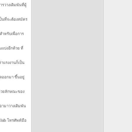
วางเดิมพันที่ผู้
ป็นที่จะต้องสมัคร
สำหรับเพื่อการ
แบ่งอีกด้วย ที่
ค่าแรงงานก็เป็น
ดออกมา ขึ้นอยู่
ับด้วยลักษณะของ
 เอามาวางเดิมพัน
club โทรศัพท์มือ