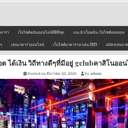
าคาร่า
เว็บไซต์พนันออนไลน์ที่ดีที่สุด
แนะนำเว็บพนัน เว็บไซต์แทงบอล
มๆ
เล่นบาคาร่าออนไลน์
เว็บไซต์บาคาร่าน่าเล่น 2021
สมัครเล่นบาคา
อต ได้เงิน วิถีทางดีๆที่มีอยู่ gclubคาสิโนออน
Posted on
ธันวาคม 22, 2021
by
admin