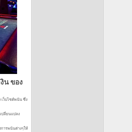
เงิน ของ
เว็บไซต์พนัน ซึ่ง
ัดเปลี่ยนแปลง
งการพนันต่างๆให้