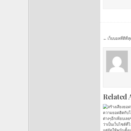
เมนู
นำทาง
← เว็บบอลที่ดีที
เรื่อง
Related 