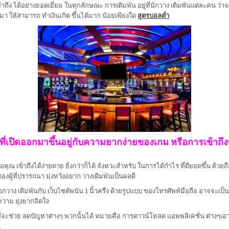
้าถึง ได้อย่างยอดเยี่ยม ในทุกลักษณะ การเดิมพัน อยู่ที่นักวาง เดิมพันแต่ละคน ว่
อกมา ให้สามารถ ทำเงินเกิด ขึ้นได้มาก น้อยเพียงใด
สูตรบอลต่ำ
ี่เปิดออกมาขึ้นอยู่กับความยากง่ายของเกม หรือการเข้าถึ
เมื่อคุณ เข้าถึงได้ง่ายดาย ยิ่งกว่าก็ได้ จังหวะสำหรับ ในการได้กำไร ที่ดียอดขึ้น ด้วย
 ของผู้ที่ปรารถนา มุ่งหวังอยาก วางเดิมพันเป็นผลดี
ลือกวาง เดิมพันกับ เว็บไซต์พนัน 1 นิ้วครึ่ง ด้วยรูปแบบ ของโทรศัพท์มือถือ อาจจะเป็
ความ ยุ่งยากจิตใจ
ที่จะช่วย ลดปัญหาต่างๆ พวกนั้นได้ หมายคือ การดาวน์โหลด แอพพลิเคชั่น ต่างๆเอา
น