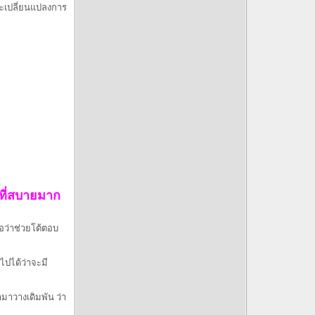
าจะเปลี่ยนแปลงการ
งที่สบายมาก
ถือว่าช่วยโต้ตอบ
นไปได้ว่าจะมี
มาวางเดิมพัน ว่า