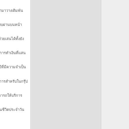
อามาวางเดิมพัน
ะบบผ่านบนหน้า
ยเล่นได้ทั้งยัง
นการทำเงินที่แสน
ีที่มีความจำเป็น
ิการสำหรับในกรุ๊ป
มารถให้บริการ
้ในชีวิตประจำวัน