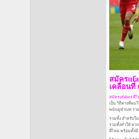
สมัครufa
เคลื่อนท
สมัครufabet ดี
เป็น วิถีทางที่ผ
พนันยูฟ่าเบท รว
รวมทั้ง สำหรับใน 
รวมทั้งทำให้ พวก
ดีไหม พร้อมทั้งม