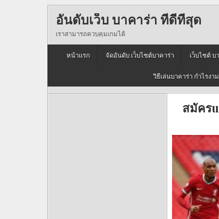
Skip
อันดับเว็บ บาคาร่า ที่ดีที่สุด
to
content
เราสามารถควบคุมเกมได้
หน้าแรก
จัดอันดับ เว็บไซต์บาคาร่า
เว็บไซต์ บ
วิธีเล่นบาคาร่า กำไรงา
สมัครu