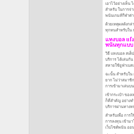
เอาไว้อย่างเห็น ไ
สำหรับ ในการจ่าย
พนันเกมส์กีฬาต่า
ด้วยเหตุผลดังกล่
ทุกหนสำหรับใน กา
แทงบอล ufab
พนันทุกแบบ
วิธี แทงบอล สเต็ป
บริการ ได้เล่นกัน
สหายใช้ยูฟ่าเบสเป็
ฉะนั้น สำหรับใน
ยาก ไม่ว่าสมาชิ
การเข้ามาเล่นบนห
เข้ากระเป๋า ของเ
ก็ที่สำคัญ อย่าง
บริการผ่านทางหน
สำหรับเพื่อ การใ
การลงทุน เข้ามาใช
เว็บไซต์พนัน ออน