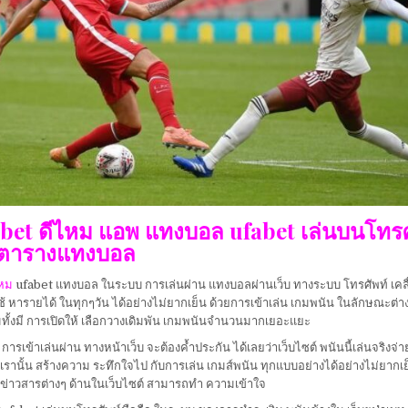
bet ดีไหม แอพ แทงบอล ufabet เล่นบนโทรศ
ี่ ตารางแทงบอล
ไหม
ufabet แทงบอล ในระบบ การเล่นผ่าน แทงบอลผ่านเว็บ ทางระบบ โทรศัพท์ เคลื่
มใช้ หารายได้ ในทุกๆวัน ได้อย่างไม่ยากเย็น ด้วยการเข้าเล่น เกมพนัน ในลักษณะต่า
มทั้งมี การเปิดให้ เลือกวางเดิมพัน เกมพนันจำนวนมากเยอะแยะ
การเข้าเล่นผ่าน ทางหน้าเว็บ จะต้องค้ำประกัน ได้เลยว่าเว็บไซต์ พนันนี้เล่นจริงจ่า
เรานั้น สร้างความ ระทึกใจไป กับการเล่น เกมส์พนัน ทุกแบบอย่างได้อย่างไม่ยากเ
ี ข่าวสารต่างๆ ด้านในเว็บไซต์ สามารถทำ ความเข้าใจ