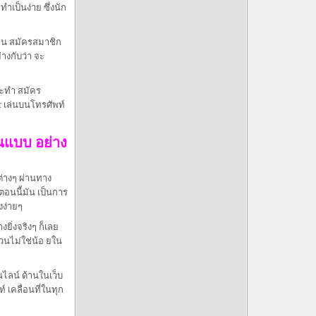
ำเป็นง่าย ซึ่งนัก
ยน สมัครสมาชิก
่างกับว่า จะ
รจะทำ สมัคร
t เล่นบนโทรศัพท์
นแบบ อย่าง
่างๆ ผ่านทาง
นตอนนี้มัน เป็นการ
งง่ายๆ
ยิ่งจริงๆ ก็เลย
วนไม่ใช่น้อ ยใน
นไลน์ ด้านในเว็บ
 เคลื่อนที่ในทุก