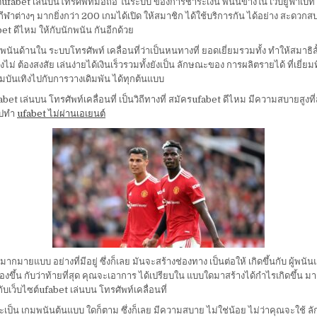
ัดufabet เล่นบนโทรศัพท์มือถือ ในระบบ ของการชำระเงิน พนันข้างใน เว็บยูฟ่าเบท 
ีฬาต่างๆ มากยิ่งกว่า 200 เกมได้เปิด ให้สมาชิก ได้ใช้บริการกัน ได้อย่าง สะดวก
et ดีไหม ให้กับนักพนัน กันอีกด้วย
นันด้านใน ระบบโทรศัพท์ เคลื่อนที่ว่าเป็นหนทางที่ ยอดเยี่ยมรวมทั้ง ทำให้สมาธิส
ไม่ ต้องสงสัย เล่นง่ายได้เงินเร็วรวมทั้งยังเป็น ลักษณะของ การผลิตรายได้ ที่เยี่ยมที
มบันเทิงไปกับการวางเดิมพัน ได้ทุกต้นแบบ
bet เล่นบน โทรศัพท์เคลื่อนที่ เป็นวิถีทางที่ สมัครufabet ดีไหม มีความสบายสูงที่ส
ไปทำ
ufabet ไม่ผ่านเอเยนต์
้ มากมายแบบ อย่างที่มีอยู่ ซึ่งก็เลย มันจะสร้างช่องทาง เป็นต่อให้ เกิดขึ้นกับ ผู้พนั
ะต้องขึ้น กับว่าท้ายที่สุด คุณจะเอาการ ได้เปรียบใน แบบใดมาสร้างได้กำไรเกิดขึ้น 
กับเว็บไซต์ufabet เล่นบน โทรศัพท์เคลื่อนที่
จะเป็น เกมพนันต้นแบบ ใดก็ตาม ซึ่งก็เลย มีความสบาย ไม่ใช่น้อย ไม่ว่าคุณจะใช