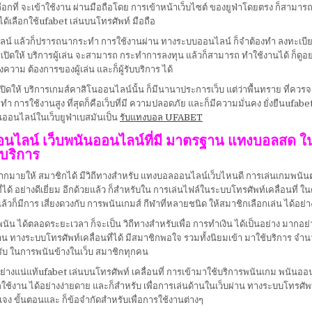
ลือกที่ จะเข้าใช้งาน ผ่านมือถือโดย การเข้าหน้าเว็บไซต์ ของยูฟ่าโดยตรง ก็สามารถท
กได้เลือกใช้ufabet เล่นบนโทรศัพท์ มือถือ
ลน์ แล้วก็ปรารถนากระทำ การใช้งานผ่าน ทางระบบออนไลน์ ก็จำต้องทำ ลงทะเบี
ารเปิดให้ บริการผู้เล่น จะสามารถ กระทำการลงทุน แล้วก็สามารถ ทำใช้งานได้ ก็ดูอย
าม ต้องการของผู้เล่น และก็ผู้รับบริการ ได้
การเปิดให้ บริการเกมส์คาสิโนออนไลน์นั้น ก็มีนานาประการเว็บ แต่ว่าพื้นทราย ที่คว
ำ การใช้งานสูง ที่สุดก็คือเว็บที่มี ความปลอดภัย และก็มีความมั่นคง ยั่งยืนufabe
ันออนไลน์ในเว็บยูฟ่าเบสมันเป็น
รับแทงบอล UFABET
นไลน์ เว็บพนันออนไลน์ที่มี มาตรฐาน แทงบอลสด ใ
้บริการ
มากมายให้ สมาชิกได้ มีวิถีทางสำหรับ แทงบอลออนไลน์เว็บไหนดี การเล่นเกมพนันต
ี่ได้ อย่างดีเยี่ยม อีกด้วยแล้ว ก็สำหรับใน การเล่นไฟล์ในระบบโทรศัพท์เคลื่อนที่ ใ
 แล้วก็มีการ เสี่ยงดวงกับ การพนันเกมส์ กีฬาที่หลายชนิด ให้สมาชิกเลือกเล่น ได้อย่า
พนัน ได้ตลอดระยะเวลา ก็จะเป็น วิถีทางสำหรับเพื่อ การทำเงิน ได้เป็นอย่าง มากอย่าง
น ทางระบบโทรศัพท์เคลื่อนที่ได้ มีสมาชิกพอใจ รวมทั้งนิยมเข้า มาใช้บริการ จำน
หรับ ในการพนันข้างในเว็บ สมาชิกทุกคน
งอย่างแน่แท้ufabet เล่นบนโทรศัพท์ เคลื่อนที่ การเข้ามาใช้บริการพนันเกม พนันออ
กใช้งาน ได้อย่างง่ายดาย และก็สำหรับ เพื่อการเล่นด้านในเว็บผ่าน ทางระบบโทรศัพท์
ชี้แจง ขั้นตอนและ ก็ข้อจำกัดสำหรับเพื่อการใช้งานต่างๆ