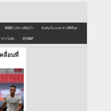
188BET บริการดีฉับไว
อันดับเว็บ บาคาร่า ที่ดีที่สุด
ร่า เว็บดีๆ
SITEMAP
ื่อนที่