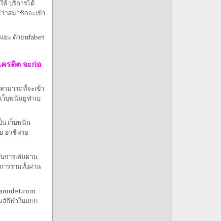
ให้ บริการได้
ม่ว่าสมาชิกจะเข้า
อะแยะ ด้วยufabet
ครดิต จะก่อ
็สามารถที่จะเข้า
ว็บพนันยูฟ่าเบ
็น เว็บพนัน
ือ อาชีพรอ
ับการเล่นผ่าน
การรวมทั้งผ่าน
 uamulet.com
กมส์กีฬาในแบบ