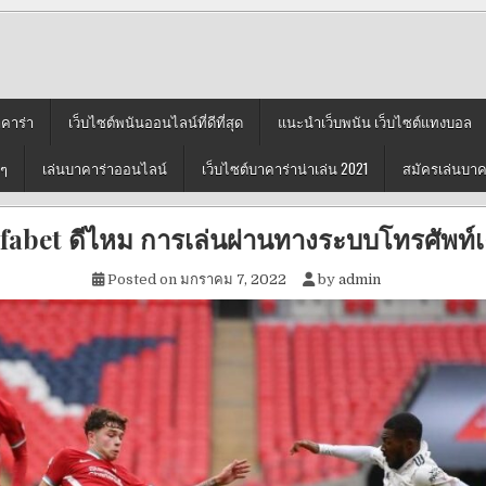
าคาร่า
เว็บไซต์พนันออนไลน์ที่ดีที่สุด
แนะนำเว็บพนัน เว็บไซต์แทงบอล
มๆ
เล่นบาคาร่าออนไลน์
เว็บไซต์บาคาร่าน่าเล่น 2021
สมัครเล่นบาคา
fabet ดีไหม การเล่นผ่านทางระบบโทรศัพท์เคล
Posted on
มกราคม 7, 2022
by
admin