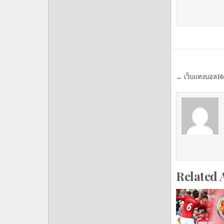
เมนู
นำทาง
← เว็บแทงบอล168
เรื่อง
Related 