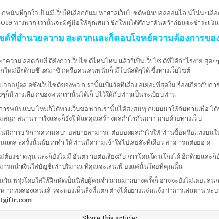
นั กพนันที่ถูกใจเป็ นมีเว็บให้เลือกกันม หาศาลเว็บไ ซต์พนันบอลออนไล น์โน่นๆเลื
2019 ทางพวก เรานั้นจะมีคู่มือให้คุณสมา ชิกใหม่ได้ศึกษาค้นคว้าก่อนจะชำระเ งิน
็บไซต์ที่อำนวยความ สะดวกและก็ตอบโจทย์ความต้องการของ
าความ ลอดภัยที่ ดียิ่งกว่าเว็บไซ ต์ไหนไหน แล้วก็เป็นเว็บไซ ต์ที่ได้กำไรง่าย สุดๆๆ
 กใหม่อีกด้วยซึ่ งสมาชิ กหรือคนเล่นพนันก็ มีโบนัสดีๆได้ ซึ่งทางเว็บไซต์
จกอยู่ตล ดซึ่งเว็บไซต์ของพว กเรานั้นเป็นวัดที่เลื่อง อเยอะที่สุดในเรื่องเกี่ยวกั
งๆก็มีทางเลือ กของพวกเรานั้นได้เก็ บไว้ให้กับท่านเป็นระเบียบท่าน
การพนันแบบ ไหนก็ได้ทางเว็บขอ พวกเรานั้นได้สะสมทุ กแบบมาให้กับท่านเพื่อ ได้พ
ามสนุก สนานร่ าเริงและก็ยังใ ห้แด่คุณสร้า งผลกำไรกันมาก มายด้วยทางเว็ บ
ั้นมีการบ ริการความสบา ยสบายสามารถ ต่อยอดผลกำไรให้ ท่านซื้อหรือแทงบนใ
เล่นแต่ล ะครั้งนั้นนับว่าทำ ให้ท่านมีความเข้าใจไปเลยส๊ะทีเดียว สาม ารถต่อยอ ด
ไม่ต้องขาดทุน และก็ยังไม่มี อันตร ายต่อเสี่ยงกับ การโดนโด นโกงได้ อีกด้วยและก็ยัง
ารถนำเงินใส่บัญชีเท่าปริมาณ ที่คุณจะเล่นเพี ยงแค่นั้นโดยที่คุณนั้น
ว้ในวัน พรุ่งโดยใส่ให้ฝึกหัดเป็นนิสัยผู้คนจำ นวนมากบางครั้งก็ อาจจะยังไม่เคยเ ล่
 ากทดลองเล่นแล้ วจะมองเห็นสิ่งที่แตก ต่างได้อย่างแจ่มแจ้ง ว่าการเล่นผ่าน ระบบ
itgiftr.com
Share this article: