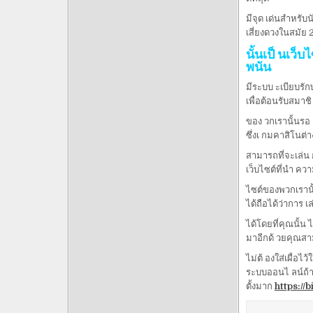
มีจุด เด่นสำหรับ
เสี่ยงดวงในสมัย 
นั้นเป็ นเว
พนัน
มีระบบ ะเบียบรักษ
เพื่อต้อนรับสมาชิ
ของ วกเรานั้นรอ แ
ซึ่งเ กมคาสิโนต่า
สามารถที่จะเล่น 
เว็บไซต์ที่นำ คว
ไซต์ของพวกเราน
ได้ถือได้ว่าการ 
ได้โดยที่คุณนั้น 
มาอีกด้ วยคุณสาม
ไม่ต้ องใส่เผื่อไ
ระบบออนไ ลน์ถ้าห
ตั้งมาก
https://b