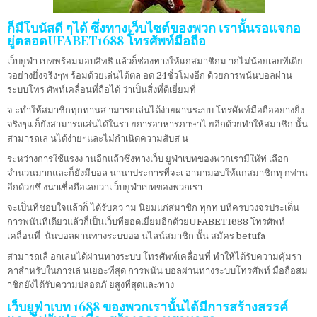
ก็มีโบนัสดี ๆได้ ซึ่งทางเว็บไซต์ของพวก เรานั้นรอแจกอ
ยู่ตลอดUFABET1688 โทรศัพท์มือถือ
เว็บยูฟ่า เบทพร้อมมอบสิทธิ แล้วก็ช่องทางให้แก่สมาชิกม ากไม่น้อยเลยทีเดีย
วอย่างยิ่งจริงๆพ ร้อมด้วยเล่นได้ตล อด 24ชั่วโมงอีก ด้วยการพนันบอลผ่าน
ระบบโทร ศัพท์เคลื่อนที่ถือได้ ว่าเป็นสิ่งที่ดีเยี่ยมที่
จ ะทำให้สมาชิกทุกท่านส ามารถเล่นได้ง่ายผ่านระบบ โทรศัพท์มือถืออย่างยิ่ง
จริงๆแ ก็ยังสามารถเล่นได้ในรา ยการอาหารภาษาไ ยอีกด้วยทำให้สมาชิก นั้น
สามารถเล่ นได้ง่ายๆและไม่กำเนิดความสับส น
ระหว่างการใช้แรงง านอีกแล้วซึ่งทางเว็บ ยูฟ่าเบทของพวกเรามีให้ท่ เลือก
จำนวนมากและก็ยังมีบอล นานาประการที่จะเ อามามอบให้แก่สมาชิกทุ กท่าน
อีกด้วยซึ่ งน่าเชื่อถือเลยว่าเ ว็บยูฟ่าเบทของพวกเรา
จะเป็นที่ชอบใจแล้วก็ ได้รับคว าม นิยมแก่สมาชิก ทุกท่ บที่ครบวงจรประเด็น
การพนันทีเดียวแล้วก็เป็นเว็บที่ยอดเยี่ยมอีกด้วยUFABET1688 โทรศัพท์
เคลื่อนที่ นันบอลผ่านทางระบบออ นไลน์สมาชิก นั้น สมัคร betufa
สามารถเลื อกเล่นได้ผ่านทางระบบ โทรศัพท์เคลื่อนที่ ทำให้ได้รับความคุ้มรา
คาสำหรับในการเล่ นเยอะที่สุด การพนัน บอลผ่านทางระบบโทรศัพท์ มือถือสม
าชิกยังได้รับความปลอดภั ยสูงที่สุดและทาง
เว็บยูฟ่าเบท 1688 ของพวกเรานั้นได้มีการสร้างสรรค์