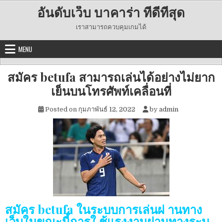
Skip
อันดับเว็บ บาคาร่า ที่ดีที่สุด
to
content
เราสามารถควบคุมเกมได้
MENU
สมัคร betufa สามารถเล่นได้อย่างไม่ยาก
เย็นบนโทรศัพท์เคลื่อนที่
Posted on
กุมภาพันธ์ 12, 2022
by
admin
สมัคร betufa ในระบบการเล่นผ่ านทาง
เว็บในขณะนี้การใ ช้แรงงานผ่านทางระบ