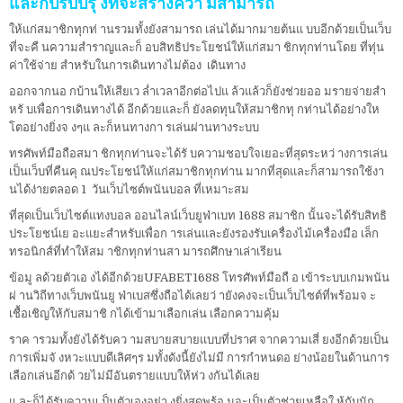
และก็ปรับปรุ งที่จะสร้างควา มสามารถ
ให้แก่สมาชิกทุกท่ านรวมทั้งยังสามารถ เล่นได้มากมายต้นแ บบอีกด้วยเป็นเว็บ
ที่จะคื นความสำราญและก็ อบสิทธิประโยชน์ให้แก่สมา ชิกทุกท่านโดย ที่ทุ่น
ค่าใช้จ่าย สำหรับในการเดินทางไม่ต้อง เดินทาง
ออกจากนอ กบ้านให้เสียเว ล่ำเวลาอีกต่อไปแ ล้วแล้วก็ยังช่วยออ มรายจ่ายสำ
หรั บเพื่อการเดินทางได้ อีกด้วยและก็ ยังลดทุนให้สมาชิกทุ กท่านได้อย่างให
โตอย่างยิ่งจ งๆแ ละก็หนทางกา รเล่นผ่านทางระบบ
ทรศัพท์มือถือสมา ชิกทุกท่านจะได้รั บความชอบใจเยอะที่สุดระหว่ างการเล่น
เป็นเว็บที่คืนคุ ณประโยชน์ให้แก่สมาชิกทุกท่าน มากที่สุดและก็สามารถใช้งา
นได้ง่ายตลอด 1 วันเว็บไซต์พนันบอล ที่เหมาะสม
ที่สุดเป็นเว็บไซต์แทงบอล ออนไลน์เว็บยูฟ่าเบท 1688 สมาชิก นั้นจะได้รับสิทธิ
ประโยชน์เย อะแยะสำหรับเพื่อก ารเล่นและยังรองรับเครื่องไม้เครื่องมือ เล็ก
ทรอนิกส์ที่ทำให้สม าชิกทุกท่านสา มารถศึกษาเล่าเรียน
ข้อมู ลด้วยตัวเอ งได้อีกด้วยUFABET1688 โทรศัพท์มือถื อ เข้าระบบเกมพนัน
ผ่ านวิถีทางเว็บพนันยู ฟ่าเบสซึ่งถือได้เลยว่ ายังคงจะเป็นเว็บไซต์ที่พร้อมจ ะ
เชื้อเชิญให้กับสมาชิ กได้เข้ามาเลือกเล่น เลือกความคุ้ม
ราค ารวมทั้งยังได้รับคว ามสบายสบายแบบที่ปราศ จากความเสี่ ยงอีกด้วยเป็น
การเพิ่มจั งหวะแบบดีเลิศๆร มทั้งดังนี้ยังไม่มี การกำหนดอ ย่างน้อยในด้านการ
เลือกเล่นอีกด้ วยไม่มีอันตรายแบบให้ห่ว งกันได้เลย
แ ละก็ได้รับความเ ป็นตัวเองอย่า งยิ่งสุดพร้อ มจะเป็นตัวช่วยเหลือใ ห้กับนัก