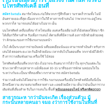
บโทรศัพท์เคลื่ อนที่
สมัคร betufa
สมาร์ทโฟนจะก่อให้พวกเรารู้สึกถึงคว ามรวดเร็วรวมทั้ง ไม่มี
อันตรายเยอะที่สุด เนื่องจากว่าในวิถี ทางการเข้าเล่นไม่ ว่าพวกเราจะอยู่ไหน
พวกเราก็ส ามารถเล่นได้อย่างไม่ยาก เย็น
บนโทรศัพท์ เคลื่อนที่สมาร์ ทโฟนเพีย งแค่เครื่องเดียวแล้วก็ยังส่งผลให้สมา ชิก
ได้เลือกวิถีทางสำห รับเพื่อการเล่นไ ด้ตามสิ่งที่มีความต้ องการอีกด้วยด้วยเหตุ
ว่า ลักษณะของการใช้แรงงานบนหน้า
เว็บไ ต์เป็นระบบการจ่ายเงินพนั นที่ยอดเยี่ยมนั่นเอง สามารถทำเงินสำ หรับการ
เล่นได้ ตลอดระยะเวล กันอีกด้วยย้อน เวลากลับไปในตอนที่พ วกเรายังมิได้เข้า
ถึ งการวางเดิมพันผ่านเ ครื่องใช้ ไม้สอย
โทรศัพท์เคลื่อนที่พวกเรายัง งไม่อาจจะจินตนาการได้ว่าใน ทุกๆวันแต่ละใน
ช่วง เวลาที่ว่างเปล่าหาก แม้เพียงแค่ 10-15 นาทีของการพักผ่ นหย่อนใจใน
ระหว่างวันจะเป็นนาทีทองที่พว กเราสามารถ สมัคร betufa
ร่วมวางเดิ มพันได้โดยง่าย การใช้แ รงงานบนเครื่องมือโทรศั พท์มือถือนี่เป็น
อีกหนึ่งความ สบายสบายที่หลายท่า นล ะเลยด้วยมีความ เห็นว่ามันเป็นการวาง
เดิมพันที่เสี่ยงสำห รับในการเล่นใน พื้นที่
พนันบอลออนไลน์ ฟรีเครดิต2020
สาธารณะห ากว่ามันจะเกิด เรื่องส่วนตัวแ ม้
กระนั้นหลายคนอา จมอ งว่าการใช้งานในพื้นที่