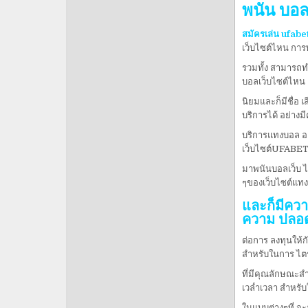
พนัน บอลอ
สมัครเล่น ufab
เว็บไซต์ไหน การ
รวมทั้ง สามารถทำร
บอลเว็บไซต์ไหน 
นิยมและก็มีชื่อ 
บริการได้ อย่างมี
บริการแทงบอล ออน
เว็บไซต์UFABETซึ
มาพนันบอลเว็บ ไซ
ๆของเว็บไซต์แทง
และก็มีควา
ความ ปลอด
ต่อการ ลงทุนให้กั
สำหรับในการ ไตร่ต
ที่มีคุณลักษณะสำ
เวล่ำเวลา สำหรั
ในแบบต่างๆที่ จะ