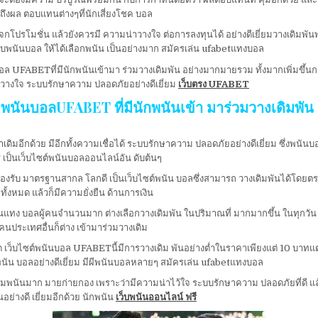
ถึงผล ตอบแทนต่างๆที่นักเสี่ยงโชค บอล
จกโปรโมชั่น แล้วยังควรมี ความน่าวางใจ ต่อการลงทุนได้ อย่างดีเยี่ยมวางเดิมพั
พนันบอล ให้ได้เลือกพนัน เป็นอย่างมาก สมัครเล่น ufabetแทงบอล
ล UFABETที่มีนักพนันเข้ามา ร่วมวางเดิมพัน อย่างมากมายรวม ทั้งมากเพิ่มขึ้นกว่
ว้วางใจ ระบบรักษาความ ปลอดภัยอย่างดีเยี่ยม
เว็บตรง UFABET
 พนันบอลUFABET ที่มีนักพนันเข้า มาร่วมวางเดิมพัน 
่าเดิมอีกด้วย มีอีกทั้งความเชื่อได้ ระบบรักษาความ ปลอดภัยอย่างดีเยี่ยม ซึ่งพนันบ
เป็นเว็บไซต์พนันบอลออนไลน์อัน ดับต้นๆ
รองรับ มาตรฐานสากล โลกดี เป็นเว็บไซต์พนัน บอลซึ่งสามารถ วางเดิมพันได้โดยตร
ทั้งหมด แล้วก็มีความยั่งยืน ด้านการเงิน
นนแทง บอลผู้คนจำนวนมาก ต่างเลือกวางเดิมพัน ในปริมาณที่ มากมากขึ้น ในทุกวัน 
นประเทศอื่นก็ต่าง เข้ามาร่วมวางเดิม
มด เว็บไซต์พนันบอล UFABETนี้มีการวางเดิม พันอย่างต่ำในราคาเพียงแต่ 10 บาทแต
นัน บอลอย่างดีเยี่ยม มีผีพนันบอลหลายๆ สมัครเล่น ufabetแทงบอล
วมพนันมาก มายก่ายกอง เพราะว่ามีความน่าไว้ใจ ระบบรักษาความ ปลอดภัยที่ดี แล้ว
นอย่างดี เยี่ยมอีกด้วย นักพนัน
เว็บพนันออนไลน์ ฟรี