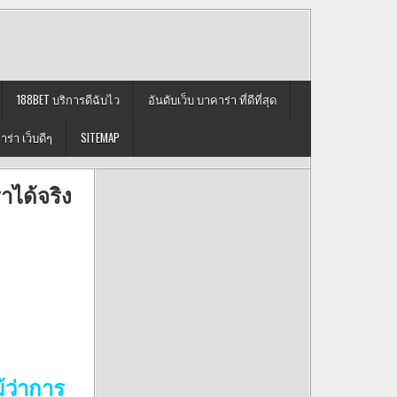
188BET บริการดีฉับไว
อันดับเว็บ บาคาร่า ที่ดีที่สุด
ร่า เว็บดีๆ
SITEMAP
าได้จริง
้ว่าการ