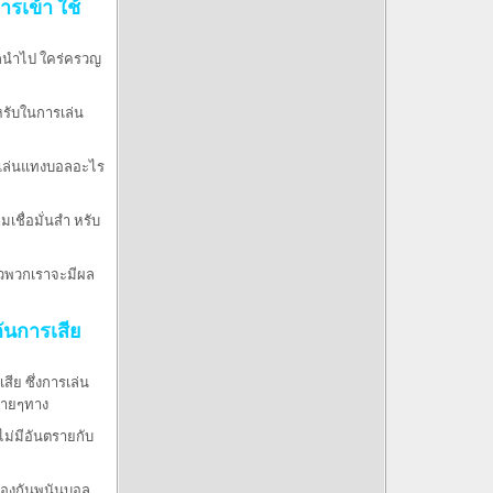
รเข้า ใช้
รอกนำไป ใคร่ครวญ
หรับในการเล่น
เล่นแทงบอลอะไร
มเชื่อมั่นสำ หรับ
ล้วพวกเราจะมีผล
กันการเสีย
ีย ซึ่งการเล่น
หลายๆทาง
ะไม่มีอันตรายกับ
ป้องกันพนันบอล