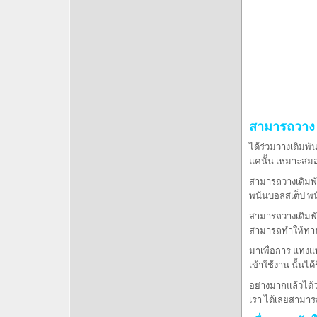
สามารถวาง เ
ได้ร่วมวางเดิมพัน
แค่นั้น เหมาะสมอย
สามารถวางเดิมพั
พนันบอลสเต็ป พน
สามารถวางเดิมพั
สามารถทำให้ท่านไ
มาเพื่อการ แทงแ
เข้าใช้งาน นั้น
อย่างมากแล้วได้
เรา ได้เลยสามารถ