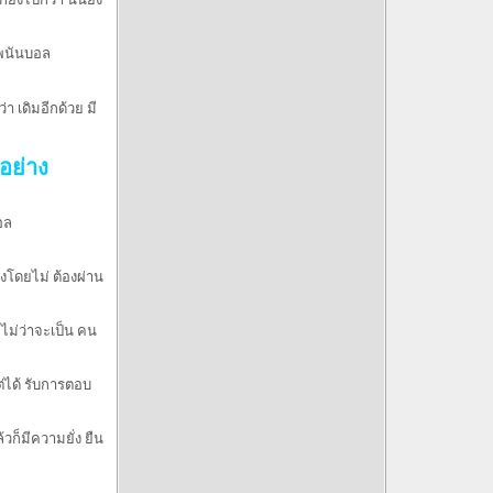
นพนันบอล
า เดิมอีกด้วย มี
อย่าง
อล
งโดยไม่ ต้องผ่าน
ไม่ว่าจะเป็น คน
่ได้ รับการตอบ
ก็มีความยั่ง ยืน