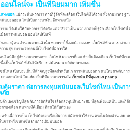
อนไลน์จะ เป็นที่นิยมมาก เพิ่มขึ้น
etแทงบอล
แม้กระนั้นพวกเรา ต่างก็รู้จักที่จะเลือก เว็บไซต์ที่ได้รวม ทั้งตามมาตร
พนันบอลออน ไลน์เป็นการหาเงิน อีกทางหนึ่ง
าย ได้เพิ่มให้กับพวกเราได้จริง แต่ว่าสิ่งจำเป็น พวกเราต่างก็รู้จัก เลือกเว็บไซต์ที
เมื่อการพนันบอล ออนไลน์เป็นที่
เสียงของผู้คน จำนวนมากแล้วนั้น พวกเราก็ยิ่งจะต้อง มองหาเว็บไซต์ที่ พวกเราสามา
ความสุข เพราะว่าตอนนี้เว็บ ไซต์ที่มีการให้
ไลน์มีอยู่จำ นวนมากหลาย เว็บไซต์ พวกเราก็เลย จำเป็นต้องเลือก เว็บไซต์ที่เหมา
่งเป็นเว็บไซต์ ที่เปิดให้บริการ สมัครเล่น ufabetแทงบอล
ต์ไหน เป็นประเด็น ที่สำคัญสูงที่สุดสำหรับนัก การพนันบอลทุก คนโดยตรงกับการ ไ
 บอลออนไลน์ ในแต่ละเว็บที่มีความน่าวางใจ
เว็บพนัน ดีที่สุด2021 pantip
มคุ้มราคา ต่อการลงทุนพนันบอลเว็บไซต์ไหน เป็นกา
ภัย
บตัว เองเจริญที่สุด กับการตัดสินใจ เลือกลงทุนที่เหมาะสม ที่สุดเพียงแค่นั้น และก็ต้
รองเลือก หนทางที่ดีเยี่ยม ที่สุดให้กับตัวเอง
 หรับเพื่อการเป็น เว็บไซต์ตรง หรือเป็นการ สมัครเข้าใช้งาน ตรงไม่ต้องผ่าน เอเย่นต
บในการพรีเซนเทชั่น เกมการเดิมพันบอล
จะต้องมีความ บริบูรณ์พร้อมกัน กับการกำหนดอัตรา ผลตอบแทนที่ คุ้มอีกด้วย และก็ย