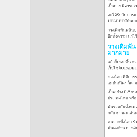
เป็นการ พิจารณา
จะได้รับกับ การแ
UFABETมีต้นแบบ
วางเดิมพันพนันบอ
อีกทั้งความ น่าไ
วางเดิมพัน
มากมาย
แล้วก็เยอะขึ้น กว
เว็บไซต์UFABET 
ของโลก ที่มีการ
เอเย่นต์ใดๆ ก็ตาม
เป็นอย่าง มีเซีย
ประเทศไทย หรือค
พันร่วมกันทั้งห
กลับ จากคนเล่นพ
คนจากทั้งโลก ร่
มั่นคงด้าน การเงิ