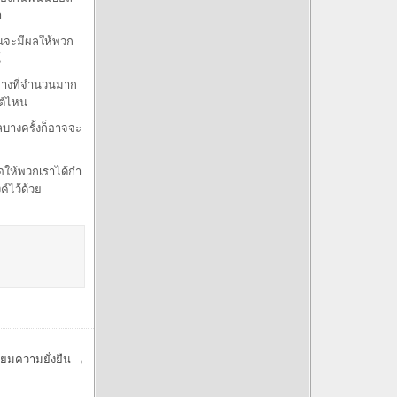
า
ั้นจะมีผลให้พวก
์
อย่างที่จำนวนมาก
ต์ไหน
บางครั้งก็อาจจะ
่อให้พวกเราได้กำ
ค์ไว้ด้วย
่ยมความยั่งยืน →