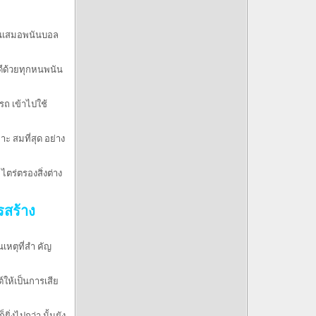
 ฐานเสมอพนันบอล
่ ดีด้วยทุกหนพนัน
รถ เข้าไปใช้
ะ สมที่สุด อย่าง
ตร่ตรองสิ่งต่าง
รสร้าง
นเหตุที่สำ คัญ
์ให้เป็นการเสีย
ิ่งไปกว่า นั้นยัง