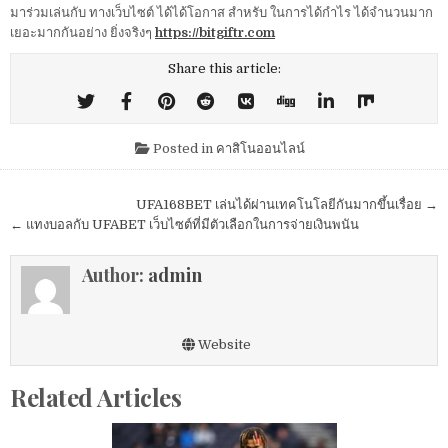
มาร่วมเล่นกับ ทางเว็บไซต์ ได้ได้โอกาส สำหรับ ในการได้กำไร ได้จำนวนมาก
เยอะมากกันอย่าง ยิ่งจริงๆ
https://bitgiftr.com
Share this article:
Posted in
คาสิโนออนไลน์
เมนู
UFA168BET เล่นได้ผ่านเทคโนโลยีกันมากขึ้นเรื่อย →
นำทาง
← แทงบอลกับ UFABET เว็บไซต์ที่มีตัวเลือกในการจ่ายเงินพนัน
เรื่อง
Author:
admin
Website
Related Articles