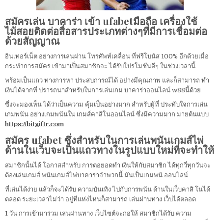
สมัครเล่น บาคาร่า เข้า ufabetมือถือ เครื่องใช้
ไม้สอยติดต่อสื่อสารประเภทต่างๆที่มีการเชื่อมต่อ
ด้วยสัญญาณ
อินเทอร์เน็ต อย่างการเล่นผ่าน โทรศัพท์เคลื่อน ที่ฟรีโบนัส 100% อีกด้วยเมื่อ
กระทำการสมัคร เข้ามาเป็นสมาชิกจะ ได้รับโปรโมชั่นดีๆ ในช่วงเวลานี้
พร้อมเป็นแถว ทางการหา ประสบการณ์ได้ อย่างมีคุณภาพ และก็สามารถ ทำ
เงินได้จากที่ ปรารถนาสำหรับในการเล่นเกม บาคาร่าออนไลน์ w88นี้ด้วย
ซึ่งจะมองเห็น ได้ว่าเป็นความ คุ้มเป็นอย่างมาก สำหรับผู้ที่ ประทับใจการเล่น
เกมพนัน อย่างเกมพนันใน เกมส์คาสิโนออนไลน์ ซึ่งมีความมาก มายต้นแบบ
https://bitgiftr.com
สมัคร ufabet ซึ่งสำหรับในการเล่นพนันเกมส์ไพ่
ด้านในเว็บจะเป็นแถวทางในรูปแบบใหม่ที่จะทำให้
สมาชิกนั้นได้ โอกาสสำหรับ การต่อยอดทำ เงินให้กับสมาชิก ได้ทุกวี่ทุกวันจะ
ต้องเล่นเกมส์ พนันเกมส์ไพ่บาคาร่าจำพวกนี้ มันเป็นเกมพนั ออนไลน์
ที่เล่นได้ง่าย แล้วก็จะได้รับ ความบันเทิง ไปกับการพนัน ด้านในเว็บคาสิ โนได้
ตลอด ระยะเวลาไม่ว่า อยู่ที่แห่งไหนก็สามารถ เล่นผ่านทาง เว็บได้ตลอด
1 วัน การเข้ามาร่วม เล่นผ่านทาง เว็บไซต์จะก่อให้ สมาชิกได้รับ ความ