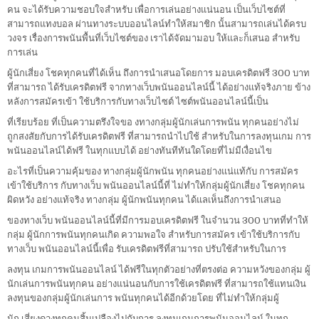
คน จะได้รับความชอบใจสำหรับ เพื่อการเล่นอย่างแน่นอน เป็นเว็บไซต์ที่
สามารถแทงบอล ผ่านทางระบบออนไลน์ทำให้สมาชิก นั้นสามารถเล่นได้ครบ
วงจร เรื่องการพนันพื้นที่เว็บไซต์ของ เราได้จัดมามอบ ให้และก็เสนอ สำหรับ
การเล่น
ผู้นักเสี่ยง โชคทุกคนที่ได้เห็น ถึงการนำเสนอโดยการ มอบเครดิตฟรี 300 บาท
ที่สามารถ ได้รับเครดิตฟรี จากทางเว็บพนันออนไลน์นี้ ได้อย่างแท้จริงภาย ข้าง
หลังการสมัครเข้า ใช้บริการกับทางเว็บไซต์ ไซต์พนันออนไลน์นี้เป็น
ที่เรียบร้อย ที่เป็นความตรึงใจขอ งทางกลุ่มผู้นักเล่นการพนัน ทุกคนอย่างไม่
ถูกสงสัยกับการได้รับเครดิตฟรี ที่สามารถนำไปใช้ สำหรับในการลงทุนเกม การ
พนันออนไลน์ได้ฟรี ในทุกแบบได้ อย่างทันทีทันใดโดยที่ไม่มีเงื่อนไข
อะไรที่เป็นความคุ้มของ ทางกลุ่มผู้นักพนัน ทุกคนอย่างแน่แท้กับ การสมัคร
เข้าใช้บริการ กับทางเว็บ พนันออนไลน์นี้ที่ ไม่ทำให้กลุ่มผู้นักเสี่ยง โชคทุกคน
ผิดหวัง อย่างแท้จริง ทางกลุ่ม ผู้นักพนันทุกคน ได้แลเห็นถึงการนำเสนอ
ของทางเว็บ พนันออนไลน์นี้ที่มีการมอบเครดิตฟรี ในจำนวน 300 บาทที่ทำให้
กลุ่ม ผู้นักการพนันทุกคนเกิด ความพอใจ สำหรับการสมัคร เข้าใช้บริการกับ
ทางเว็บ พนันออนไลน์นี้เพื่อ รับเครดิตฟรีที่สามารถ ปรับใช้สำหรับในการ
ลงทุน เกมการพนันออนไลน์ ได้ฟรีในทุกตัวอย่างที่ตรงต่อ ความหวังของกลุ่ม ผู้
นักเล่นการพนันทุกคน อย่างแน่นอนกับการใช้เครดิตฟรี ที่สามารถใช้แทนเงิน
ลงทุนของกลุ่มผู้นักเล่นการ พนันทุกคนได้อีกด้วยโดย ที่ไม่ทำให้กลุ่มผู้
นัก เสี่ยงดวงทุกคนสิ้นเปลืองไปกับการ ลงทุนเกมการพนันออนไลน์ ในทุก