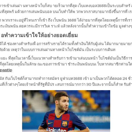
รเข้าเล่นผ่า นทางหน้าเว็บก็สบ ายเร็วมากที่สุด เว็บแทงบอล1688เป็นระบบสำหรั 
มที่สุดพร้ มด้วยการเล่นพนันบอล บนเว็บทำให้พ วกพวกเราสบายมากยิ่งขึ้นการที่ เร
ก พวกเราจะอยู่ที่ไหนเราก็เข้า ถึง เว็บพนัน 1688 ได้ง่ายมากที่สุดโดยเหตุนี้การที่เร
ำระเงินพนัน ดยควรจะมีการวิเค ราะห์ แล้วหลังจากนั้นก็ทำความเข้าใจข้อ มูลต่าง
ื่ อทำความเข้าใจให้อย่างยอดเยี่ยม
นได้ได้ ช่องทางสำหรับเพื่ อการสร้างรายได้รวมทั้งทำเงินให้กับผู้เล่น ได้มากมายมาย
สัยด้วย เหตุว่าในแบบการเล่นผ่านทางหน้าเว็บไซต์มัน เป็นระบบการเดินท
ะแยะ ที่สุดในเวลานี้เว็บแนวทางสำหรับกา รเข้ามาเล่นบนหน้า ว็บไซต์มันเป็นวิธีการ
ที่สุดโดยเหตุนั้นในลักษ ณะของการเข้ามา ชำระเงินพนันบนเ ว็บหากสมาชิกท่านใด
1 pantip
ัส กับเว็บไซต์ก็สามารถทำการสมัคร ยูฟ่าเบท1688 เข้า มาเป็นพวกได้ตลอด 24 ชั
ี่เร็วต่างๆโดยเจ้าหน้าที่รัฐที่มีปร ะสบการณ์มากกว่า 30 ปีและจากนั้นก็สำห รับสำ