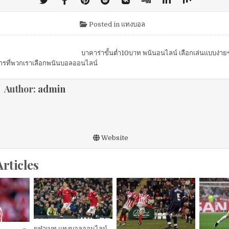
Posted in
แทงบอล
บาคาร่าขั้นต่ำ10บาท พนันอนไลน์ เลือกเล่นแบบง่าย
ารที่พวกเราเลือกพนันบอลออนไลน์
Author:
admin
Website
Articles
ยูฟ่าเบท แทงบอลออนไลน์