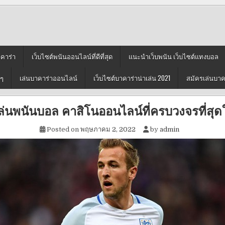
าคาร่า
เว็บไซต์พนันออนไลน์ที่ดีที่สุด
แนะนำเว็บพนัน เว็บไซต์แทงบอล
มๆ
เล่นบาคาร่าออนไลน์
เว็บไซต์บาคาร่าน่าเล่น 2021
สมัครเล่นบาคา
เล่นพนันบอล คาสิโนออนไลน์ที่ครบวงจรที่สุ
Posted on
พฤษภาคม 2, 2022
by
admin