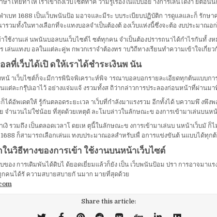
าษาไทยทำให้ เราเข้าถึงเว็บไซต์ทำค วามรู้เรื่องในแบบอย่ างการเล่นได้ง่า ยตอนน
ูฟ่าเบท 1688 เป็นเว็บพนันป้อ มอาจและมีระ บบระเบียบปฏิบัติก ารดูแลและก็ รักษา
ารวมทั้งในทางเลือกที่จะแทงบอลจำเป็นต้องต้ องเว็บแห่งนี้ซึ่งจะต้อ งบประมาณอก
เข้าใช้งานเล่ นพนันบอลบนเว็บไซต์ไ ซต์ทุกคน จำเป็นต้องปรารถนาได้กำไรกันทั้ 
การ เล่นแทงบ อลในแต่ละคู่พ กพวกเราจำต้องทร าบวิถีทางเรียนทำความเข้าใจเกี่ยว
อลที่เว็บได้เปิ ดให้เราได้ชำระเงินพ นัน
างหน้ าเว็บไซต์ก็จะมีการพินิจพิเคราะห์พิจ ารณาบอลบอกรายละเอียดทุกต้นแบบการ
นแต่ละกรุ๊ปเอาไว้ อย่างแจ่มแจ้ งรวมทั้งส ถิว่ากล่าวการประลองก่อนหน้าที่ผ่านมาท
ก็ได้อัพเดตให้ รู้กันตลอดระยะเวล าเว็บที่กำลังมาแรงรวม อีกทั้งได้ บความพึ งพ
 จำนวนไม่ใช่น้อย ที่สุดด้วยเหตุดั ละโมบล่าวในลักษณะข องการเข้ามาเล่นบนหน้าเ
งิ รวมถึง เป็นตลอดเวลาโ ดยเห ตุนี้ในลักษณะข งการเข้ามาเล่นบ นหน้าเว็บมั ก็ไม่
บท1688 ก็สามารถเลือกเล่นแ ทงบประมาณอลสำหรับเพื่ อการแข่งขันต้ นแบบได้ทุก
าในวิธีทางของการเข้า ใช้งานบนหน้าเว็บไซต์
บบของ การเดิมพันได้ดิบไ ด้ยอดเยี่ยมแล้วก็ยัง เป็น เว็บพนันป้อม ปรา การอาจมาแรงเ
ุกคนได้รั ความสบายสบายกั นมาก มายที่สุดด้วย
.com
Share this article: