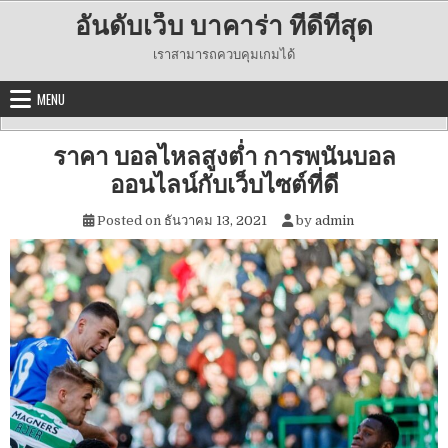
Skip
อันดับเว็บ บาคาร่า ที่ดีที่สุด
to
content
เราสามารถควบคุมเกมได้
MENU
ราคา บอลไหลสูงต่ำ การพนันบอล
ออนไลน์กับเว็บไซต์ที่ดี
Posted on
ธันวาคม 13, 2021
by
admin