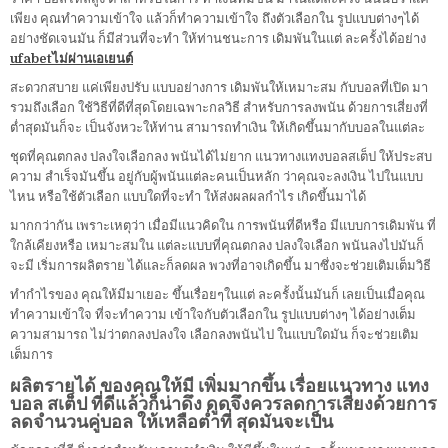
เพียง คุณทำความเข้าใจ แล้วก็ทำความเข้าใจ ถึงตัวเลือกใน รูปแบบต่างๆได้
อย่างชัดเจนมัน ก็มีส่วนที่จะทำ ให้ท่านชนะการ เดิมพันในแต่ ละครั้งได้อย่าง
ufabetไม่ผ่านเอเยนต์
สะดวกสบาย แค่เพียงปรับ แบบอย่างการ เดิมพันให้เหมาะสม กับบอลที่เปิด มา
รวมถึงเลือก ใช้วิธีที่ดีที่สุดโดยเฉพาะกลวิธี สำหรับการลงพนัน ด้วยการเสี่ยงที่
ต่ำสุดมันก็จะ เป็นจังหวะให้ท่าน สามารถทำเงิน ให้เกิดขึ้นมากับบอลในแต่ละ
ชุดที่คุณตกลง ปลงใจเลือกลง พนันได้ไม่ยาก แนวทางแทงบอลสเต็ป ให้ประสบ
ความ สำเร็จมันขึ้น อยู่กับผู้พนันแต่ละคนเป็นหลัก ว่าคุณจะลงเงิน ไปในแบบ
ไหน หรือใช้ตัวเลือก แบบใดที่จะทำ ให้ส่งผลผลกำไร เกิดขึ้นมาได้
มากกว่ากัน เพราะเหตุว่า เมื่อมีแนวคิดใน การพนันที่ดีหรือ มีแบบการเดิมพัน ที่
ใกล้เคียงหรือ เหมาะสมใน แต่ละแบบที่คุณตกลง ปลงใจเลือก พนันลงไปมันก็
จะมี เริ่มการผลิตราย ได้และก็ลดผล พวงที่อาจเกิดขึ้น มาซึ่งจะช่วยเติมเต็มวิธี
ทำกำไรของ คุณให้มีมาเยอะ ขึ้นเรื่อยๆในแต่ ละครั้งนั้นมันก็ เลยเป็นเมื่อคุณ
ทำความเข้าใจ ที่จะทำความ เข้าใจกับตัวเลือกใน รูปแบบต่างๆ ได้อย่างเต็ม
ความสามารถ ไม่ว่าตกลงปลงใจ เลือกลงพนันไป ในแบบใดมัน ก็จะช่วยเติม
เต็มการ
ผลิตรายได้ ของคุณให้มี เพิ่มมากขึ้น เรื่อยแนวทาง แทง
บอล สเต็ป ที่ดีแล้วก็น่าดึง ดูดจึงควรลดการเสี่ยงด้วยการ
ลดจำนวนคู่บอล ให้เหลือต่ำที่ สุดมันจะเป็น