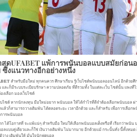
าสุดUFABET แพ้การพนันบอลแบบสมัยก่อนอย
 ซึ่งแนวทางอีกอย่างหนึ่ง
FABET
สำหรับมือใหม่ ทุกคนควร ศึกษาเรียน รู้เว็บไซต์พนันบอลออนไลน์ อีกด้วยศึกษ
น และก็มีระบบระเบียบรักษา ความปลอดภัย ที่ดีรวมทั้ง ในแต่ละเว็บ ไซต์นั้น แพงที่ไ
ต้องเลือก มองเว็บไซต์
บไซต์ หากนักลงทุน มือใหม่อยาก พนันบอล ให้ได้กำไรที่ดีจำต้องเลือกพนันบอล ผ่าน
 สุดแล้วก็สามารถวางเดิมพัน ได้ตลอดระยะ เวลาอีกด้วย และก็สำหรับ เพื่อการเลือก
ยงการพนันบอล
จาก ได้โอกาสที่ จะแพ้แน่ๆ สำหรับมือ ใหม่ให้เลือกพนันบอลเต็งหรือที่ เรียกว่าพนัน 
ลแบบคู่เดียวและก็ใช่ เงินวางเดิมพัน ไม่มากมาย อีกด้วยแม้ กระนั้นทั่ง นี้ทั้งหมด 
ได้วาง เดิมพันให้ มั่นใจนักฟุตบอล