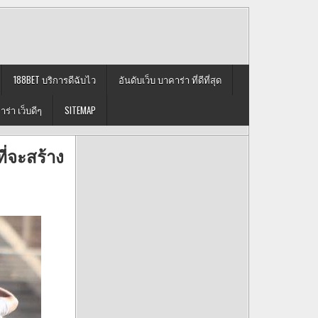
188BET บริการดีฉับไว
อันดับเว็บ บาคาร่า ที่ดีที่สุด
ร่า เว็บดีๆ
SITEMAP
่จะสร้าง