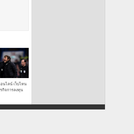
อนไลน์ เว็บไหน
ธุรกิจการลงทุน