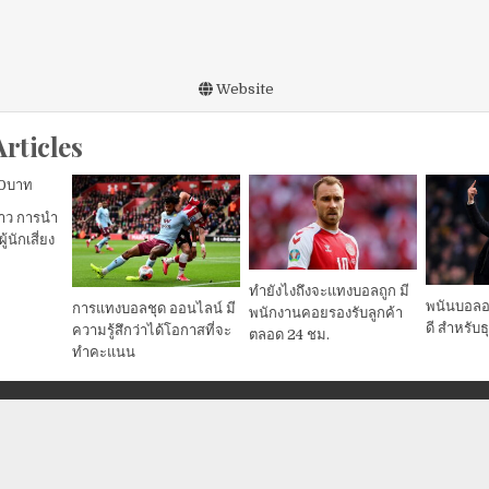
Website
Articles
ดาว การนำ
้นักเสี่ยง
ทำยังไงถึงจะแทงบอลถูก มี
พนันบอลอ
การแทงบอลชุด ออนไลน์ มี
พนักงานคอยรองรับลูกค้า
ดี สำหรับ
ความรู้สึกว่าได้โอกาสที่จะ
ตลอด 24 ชม.
ทำคะแนน
Copyright © 2026 อันดับเว็บ บาคาร่า ที่ดีที่สุด
Design by ThemesDNA.com