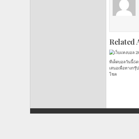
Related 
ทีเด็ดบอลวันนี้5
เสนอเพื่อทางกรุ๊ปผู
โชค