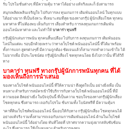
รับ โปรโมชั่นต่างๆ ที่มีความคุ้ม ราคาได้อย่าง แท้จริงและก็ ยังสามารถ
สนุกเพลิดเพลินเจริญใจ ไปกับการลง ทุนเกมการ เดิมพันออนไลน์ ในทุกแบบ
ได้อย่างมาก ที่เป็นจังหวะ ที่เหมาะสมที่สุด ของทางกรุ๊ป ผู้นักเสี่ยงโชค ทุกคน
มหาศาล ที่ไม่ต้องพบ เห็นกับการ เสี่ยงสำหรับ การลงทุนเกมการเดิมพัน
ออนไลน์มหาศาล และไม่ทำให้
บาคาร่า ทุนฟรี
กรุ๊ปผู้นักเล่นการพนัน ทุกคนสิ้นเปลือง ไปกับการ ลงทุนเกมการ เดิมพันออน
ไลน์ในแต่ละ รอบอีกด้วยเพราะว่าทางเว็บไซต์ พนันออนไลน์นี้ ที่ได้มาพร้อม
ทั้งการแจก สูตรต่างๆที่ มีความถูกต้อง ชัดเจนแล้วก็สามารถทำความเข้าใจ ได้
ไม่ยากเพื่อ มีประโยชน์ต่อ กรุ๊ปผู้นักเสี่ยงโ ชคทุกคนโดย ยิ่งไปกว่านั้น ที่ได้วิถี
ทาง
บาคาร่า ทุนฟรี ทางกรุ๊ปผู้นักการพนันทุกคน ที่ได้
มองเห็นถึงการนำเสนอ
ของทางเว็บไซต์ พนันออนไลน์นี้ ที่ให้ความน่า ดึงดูดใจเป็น อย่างยิ่งเพื่อ เป็น
หนทาง สำหรับการสมัครเข้าใช้บริการกับทางเว็บไซต์ พนันออนไลน์นี้ ที่มี
ความยอด ฮิตอย่างยิ่ง ในปัจจุบันนี้ ที่เป็นความ ชอบใจของทางกรุ๊ปผู้นักเสี่ยง
โชคทุกคน ซึ่งสามารถ เจอกับโปรโม ชั่นรวมทั้ง โบนัสฟรีที่ มีความคุ้มร
าคาที่ดินเว็บไซต์พนันออนไลน์ นี้มอบให้กับทาง กรุ๊ปผู้นักเสี่ยง โชคทุกคนได้
อย่างแท้จริง รวมทั้งสามารถเจอกับเกมการเดิมพันออนไลน์ ด้านในเว็บไซต์
พนันออนไลน์นี้ ได้อย่างโดย ทันทีโดยที่ ปราศจากความยุ่งยากสลับซับซ้อน
อะไร ซึ่งสามารถ ใช้เป็นหนทาง สำหรับการลงทุน