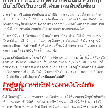
บาคาร่า ทุนฟรี บาคาร่าออนไลน์ Pantip
มันไม่ใช่เป็นเกมที่เล่นยากสลับซับซ้อน
บาคาร่า ทุนฟรี
แม้สมาชิกที่เคย เล่นไพ่ป๊อก กระดอนมาก่อน ก็สามารถที่ จะ
เข้ามาร่วมเล่น เพื่อเป็นวิถีทางสำหรับเพื่อการหา รายได้ให้กับ สมาชิกใช้จ่าย
ได้อย่างง่ายๆ ในวันแล้ววัน เล่าด้วยเหตุ ว่าการ พนันเกมไพ่บาคาร่านั้นมัน เป็น
เกมที่มี แบบการพนัน เช่นเดียวกับ ไพ่ป๊อกกระเด้ง อย่างยิ่งจริงๆ
ก็เลยทำให้สมาชิกได้รับความ พึงพอใจแล้ว ก็นิยมเข้ามา ใช้บริการผ่าน ทาง
เว็บคาสิโนออนไลน์Pantipกันเยอะๆ ด้วยเหตุว่ามัน เป็นเว็บที่ มีมาตรฐานมี
ระบบระเบียบ การทำงานที่ เร็วทันใจรวมทั้งยังมีข้าราชการรอ อำนวยความ
สะดวกรวมทั้ง ขอให้ข้อคิด เห็นแก่สมาชิก
อยู่อย่างดีเยี่ยมอีกด้วยก็ เลยทำให้การ ใช้แรงงานผ่าน ทางเว็บได้เป็น ที่พึงพอใจ
ซึ่งสำหรับ เพื่อการพนันด้านในเว็บไม่ว่าสมาชิก จะอยู่ที่แห่งไหน ไปทำอะไรก็
สามารถที่จะเข้า มาร่วมสร้าง ความสนุกเพลิดเพลินเจริญใจไปกับการ เล่นพนัน
เกมไพ่บาคาร่าได้ ทุกเมื่อกันอีก ด้วยรวมทั้ง ลักษณะของ การพนันเกมส์ ไพ่บา
คาร่ามันเป็น เกมที่เล่นง่าย
เว็บพนันออนไลน์ฟรี
สำหรับเพื่อการพรีเซ็นท์ ของทางเว็บไซต์พนัน
ออนไลน์นี้
ที่ทำให้กรุ๊ปผู้นักเล่น การพนันทุกคน ได้มีหนทาง ที่ให้ความน่า ดึงดูดใจสำหรับ
เพื่อการสมัคร เข้าใช้บริการกับทางเว็บไซต์ พนันออนไลน์นี้ ที่พร้อมเอา ใจใส่
ทุก การบริการเพื่อ ทางกรุ๊ปผู้ นักการพนัน ทุกคนอย่างแจ่มแจ้งซึ่ง สามารถได้