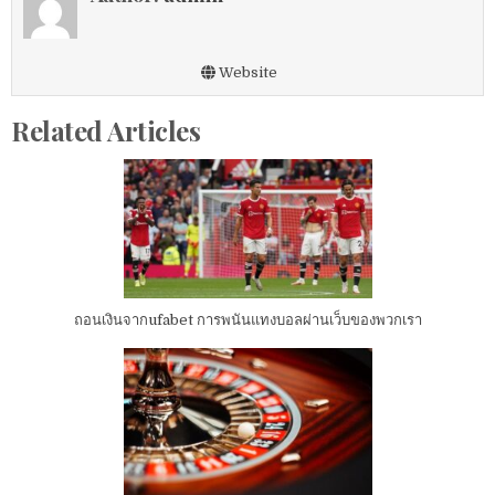
Website
Related Articles
ถอนเงินจากufabet การพนันแทงบอลผ่านเว็บของพวกเรา