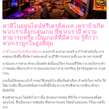
คาสิโนออนไลน์ฟรีเครดิต168 เพราถ้าเกิด
พวกเราเลือกเล่นเกม ที่พวกเรามี ความ
สามารถหรือ เป็นเกมส์ที่มีความ รู้สึกว่า
พวกเราถูกใจสูงที่สุด
คาสิโนออนไลน์ฟรีเครดิต168
พวกเราก็ จะสามารถสร้าง กำไรสำหรับใน การ
ลงทุนมายิ่งขึ้น ซึ่งจัดว่าแต่ละคนก็ จะมีวิธีการเล่นรวมทั้ง แนวทางการเล่นที่
นานับประการตาม ทักษะเป็นหลัก ดังนั้นแม้ใคร กันแน่ที่ให้ความ สนใจกระทำ
การลงทุน เพื่อกระทำการ เล่นเกมพวกเรา สามารถเรียน รู้หาข้อมูลต่างๆ ว่าแต่
ว่าละ
เกมนั้นมีลักษณะแล้วก็ กรรมวิธีเล่นยังไง เพื่อเป็นตัวเลือก สำหรับในการเก็บ ให้
ได้มากเพิ่ม ขึ้นเกมส์สล็อต รวมทั้งนี้ก็เป็น ความจริงซึ่งสามารถที่จะเข้ามา
สัมผัสได้
ด้วยตัวท่านเอง โดยยิ่งไปกว่านั้น นักเล่นการพนัน ที่รักใน การเล่นเกมสล็อต
ออนไลน์ ซึ่งเป็นเกมการเดิมพัน ซึ่งสามารถเล่น ได้สม่ำเสมอและ ก็ในบางครั้ง
บาง