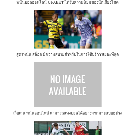
พนันบอลออนไลน์ UFABET ได้รับความนิยมของนักเสี่ยงโชค
สูตรพนัน สล็อต มีความสบายสำหรับในการใช้บริการเยอะที่สุด
เว็บเล่น พนันออนไลน์ สามารถแทงบอลได้อย่างมากมายแบบอย่าง