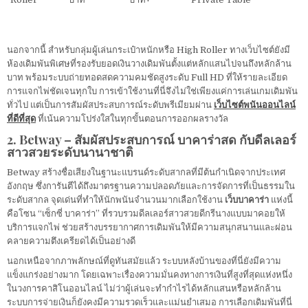
นอกจากนี้ สำหรับกลุ่มผู้เล่นกระเป๋าหนักหรือ High Roller ทางเว็บไซต์ยังมี
ห้องเดิมพันพิเศษที่รองรับยอดเงินวางเดิมพันตั้งแต่หลักแสนไปจนถึงหลักล้าน
บาท พร้อมระบบถ่ายทอดสดความคมชัดสูงระดับ Full HD ที่ให้รายละเอียด
การแจกไพ่ชัดเจนทุกใบ การเข้าใช้งานที่นี่จึงไม่ใช่เพียงแค่การเล่นเกมเดิมพัน
ทั่วไป แต่เป็นการสัมผัสประสบการณ์ระดับพรีเมียมผ่าน
เว็บไซต์พนันออนไลน์
ที่ดีที่สุด
ที่เน้นความโปร่งใสในทุกขั้นตอนการออกผลรางวัล
2. Betway – สัมผัสประสบการณ์ บาคาร่าสด กับดีลเลอร์
สาวสวยระดับนานาชาติ
Betway สร้างชื่อเสียงในฐานะแบรนด์ระดับสากลที่มีต้นกำเนิดจากประเทศ
อังกฤษ ซึ่งการันตีได้ถึงมาตรฐานความปลอดภัยและการจัดการที่เป็นธรรมใน
ระดับสากล จุดเด่นที่ทำให้นักพนันจำนวนมากเลือกใช้งาน
เว็บบาคาร่า
แห่งนี้
คือโซน “เซ็กซี่ บาคาร่า” ที่รวบรวมดีลเลอร์สาวสวยดีกรีนางแบบมาคอยให้
บริการแจกไพ่ ช่วยสร้างบรรยากาศการเดิมพันให้มีความสนุกสนานและผ่อน
คลายความตึงเครียดได้เป็นอย่างดี
นอกเหนือจากภาพลักษณ์ที่ดูทันสมัยแล้ว ระบบหลังบ้านของที่นี่ยังมีความ
แข็งแกร่งอย่างมาก โดยเฉพาะเรื่องความมั่นคงทางการเงินที่สูงที่สุดแห่งหนึ่ง
ในวงการคาสิโนออนไลน์ ไม่ว่าผู้เล่นจะทำกำไรได้หลักแสนหรือหลักล้าน
ระบบการจ่ายเงินก็ยังคงมีความรวดเร็วและแม่นยำเสมอ การเลือกเดิมพันที่นี่