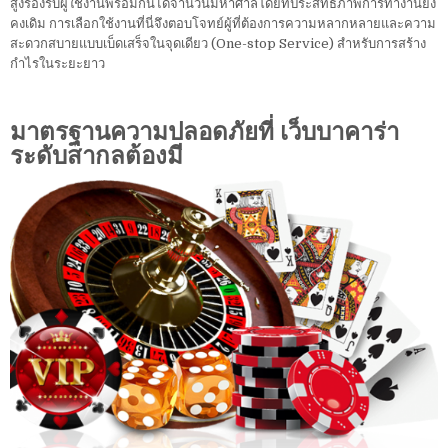
สูงรองรับผู้ใช้งานพร้อมกันได้จำนวนมหาศาลโดยที่ประสิทธิภาพการทำงานยัง
คงเดิม การเลือกใช้งานที่นี่จึงตอบโจทย์ผู้ที่ต้องการความหลากหลายและความ
สะดวกสบายแบบเบ็ดเสร็จในจุดเดียว (One-stop Service) สำหรับการสร้าง
กำไรในระยะยาว
มาตรฐานความปลอดภัยที่ เว็บบาคาร่า
ระดับสากลต้องมี