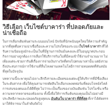
วิธีเลือก เว็บไซต์บาคาร่า ที่ปลอดภัยและ
น่าเชื่อถือ
ในการเลือกเดิมพันผ่านระบบออนไลน์ ปัจจัยที่นักพนันยุคใหม่ให้ความสำคัญ
มากที่สุดคือความน่าเชื่อถือและความโปร่งใสของระบบ
เว็บไซต์ บาคาร่า
ที่ได้
รับความนิยมสูงมักจะเป็นเว็บที่มีฐานการเงินมั่นคงและมีใบอนุญาตประกอบ
กิจการอย่างถูกต้อง การเลือกใช้บริการกับเว็บที่มีคนเข้าใช้งานจำนวนมาก ไม่
เพียงแต่จะช่วยการันตีเรื่องการจ่ายเงินรางวัลที่ตรงไปตรงมาเท่านั้น แต่ยังรวม
ถึงประสบการณ์การใช้งานที่ลื่นไหลผ่านเทคโนโลยีการถ่ายทอดสดที่ทันสมัย
ที่สุดในปัจจุบัน
บทความนี้จะพาคุณไปเจาะลึกถึงรายละเอียดของแต่ละผู้ให้บริการที่มีชื่อเสียง
ในระดับสากล เพื่อให้คุณสามารถตัดสินใจเลือกแพลตฟอร์มที่ตอบโจทย์สไตล์
การเล่นของตนเองได้ดีที่สุด ไม่ว่าจะเป็นเรื่องของวงเงินเดิมพัน โปรโมชั่น หรือ
ความหลากหลายของห้องเกม ทั้งนี้เพื่อให้การเริ่มต้นของคุณเป็นไปอย่างมี
ประสิทธิภาพและปลอดภัยสูงสุดบน
อันดับเว็บ บาคาร่า ที่ดีที่สุด
ที่เราได้คัดสรร
มาให้พิจารณาในลำดับถัดไป