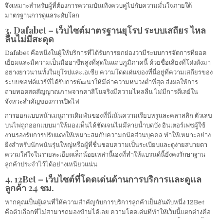
จึงเหมาะสำหรับผู้ที่ต้องการความบันเทิงควบคู่ไปกับความมั่นใจภายใต้
มาตรฐานการดูแลระดับโลก
3. Dafabet – เว็บไซต์มาตรฐานยุโรป ระบบเสถียร ไหล
ลื่นไม่มีสะดุด
Dafabet คือหนึ่งในผู้ให้บริการที่ได้รับการยกย่องว่ามีระบบการจัดการที่ยอด
เยี่ยมและมีความเป็นมืออาชีพสูงที่สุดในแถบภูมิภาคนี้ ด้วยชื่อเสียงที่โด่งดังมา
อย่างยาวนานทั้งในยุโรปและเอเชีย ความโดดเด่นของที่นี่อยู่ที่ความเสถียรของ
ระบบซอฟต์แวร์ที่ได้รับการพัฒนาให้มีค่าความหน่วงต่ำที่สุด ส่งผลให้การ
ถ่ายทอดสดสัญญาณภาพจากคาสิโนจริงมีความไหลลื่น ไม่มีการดีเลย์ใน
จังหวะสำคัญของการเปิดไพ่
การออกแบบหน้าเมนูการเดิมพันของที่นี่เน้นความเรียบหรูและคลาสสิก ตัวเลข
บนไพ่ถูกออกแบบมาให้มองเห็นได้ชัดเจนไม่มีลายน้ำบดบัง อินเตอร์เฟซผู้ใช้
งานรองรับการปรับแต่งให้เหมาะสมกับความถนัดส่วนบุคคล ทำให้เหมาะอย่าง
ยิ่งสำหรับนักพนันรุ่นใหญ่หรือผู้ที่ชื่นชอบความเป็นระเบียบและดูง่ายสบายตา
ความใส่ใจในรายละเอียดเล็กน้อยเหล่านี้เองที่ทำให้แบรนด์นี้ยังคงรักษาฐาน
ลูกค้าประจำไว้ได้อย่างเหนียวแน่น
4. 12Bet – เว็บไซต์ที่โดดเด่นด้านการบริการและดูแล
ลูกค้า 24 ชม.
หากคุณเป็นผู้เล่นที่ให้ความสำคัญกับการบริการลูกค้าเป็นอันดับหนึ่ง 12Bet
คือตัวเลือกที่ไม่สามารถมองข้ามได้เลย ความโดดเด่นที่ทำให้เว็บนี้แตกต่างคือ