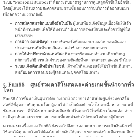
ระบบ “Personal Support” ที่ยกระดับมาตรฐานการดูแลลูกค้าขึ้นไปอีกขั้น
โดยผู้เล่นจะได้รับความสะดวกสบายผ่านขั้นตอนการรับบริการที่ออกแบบมา
เพื่อลดความยุ่งยากดังนี้:
การสมัครสมาชิกแบบกึ่งอัตโนมัติ:
ผู้เล่นเพียงแจ้งข้อมูลเบื้องต้นให้เจ้า
หน้าที่ผ่านแชท เพื่อให้ทีมงานดำเนินการลงทะเบียนและตั้งค่าบัญชีให้
เสร็จสรรพ
การฝาก-ถอนเชิงรุก:
ระบบซัพพอร์ตที่จะคอยตรวจสอบยอดเงินและ
ประสานงานทันทีหากเกิดความล่าช้าจากระบบธนาคาร
การให้คำปรึกษาด้านเทคนิค:
ทีมงานพร้อมตอบคำถามเกี่ยวกับกฎ
กติกาหรือวิธีการเล่นผ่านช่องทางติดต่อที่หลากหลายตลอด 24 ชั่วโมง
ระบบแจ้งเตือนสิทธิประโยชน์:
เจ้าหน้าที่จะคอยแจ้งโปรโมชั่นที่เหมาะ
สมกับยอดการเล่นของผู้เล่นแต่ละบุคคลโดยเฉพาะ
5. Fun88 – ศูนย์รวมคาสิโนสดและค่ายเกมชั้นนำจากทั่ว
โลก
Fun88 ก้าวขึ้นมาเป็นผู้นำได้อย่างรวดเร็วด้วยการทำตัวเป็นศูนย์รวมคาสิโน
สดที่ดีที่สุดจากทั่วทุกมุมโลก ผู้เล่นไม่จำเป็นต้องย้ายเว็บไปมาเพื่อหาค่ายเกมที่
ชื่นชอบ เพราะที่นี่ได้รวบรวมพันธมิตรยักษ์ใหญ่มาไว้ในที่เดียว โดยแต่ละค่าย
จะมีจุดเด่นและบรรยากาศการเล่นที่แตกต่างกันไปตามสไตล์ของผู้พัฒนา
ความครบเครื่องของ Fun88 ยังรวมไปถึงการออกแบบระบบกระเป๋าเงินเดียวที่
ใช้เล่นได้ทุกค่ายโดยไม่ต้องโยกย้ายเงินให้วุ่นวาย ระบบหลังบ้านมีความเสถียร